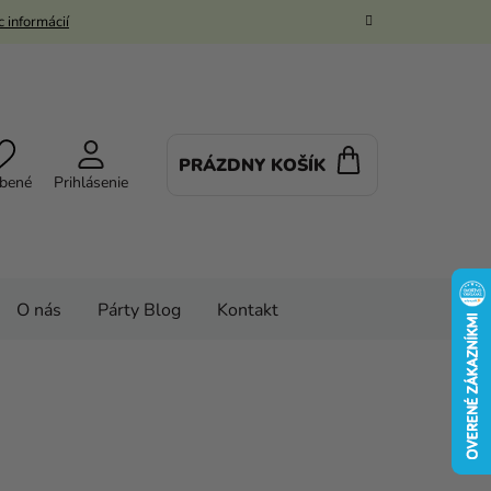
 informácií
PRÁZDNY KOŠÍK
NÁKUPNÝ
bené
Prihlásenie
KOŠÍK
O nás
Párty Blog
Kontakt
 doplnky
PARTY VÝZDOBA
a tortu
Figúrka dievčatko - Prvé sväté prijímanie