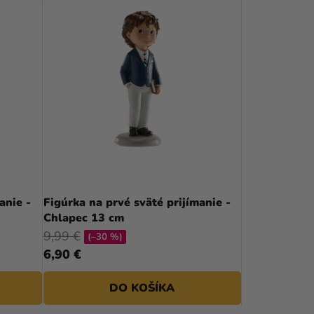
anie -
Figúrka na prvé sväté prijímanie -
Chlapec 13 cm
9,99 €
(–30 %)
6,90 €
DO KOŠÍKA