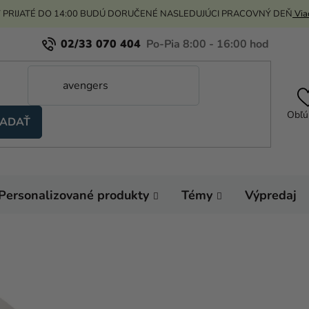
 PRIJATÉ DO 14:00 BUDÚ DORUČENÉ NASLEDUJÚCI PRACOVNÝ DEŇ
Viac
02/33 070 404
Obľú
ADAŤ
Personalizované produkty
Témy
Výpredaj
Domov
Výzdoba a
Ozdoby a dekorácie n