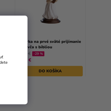
IHS
Figúrka na prvé sväté prijímanie
- Dievča s bibliou
8,29 €
-29 %
uť
5,90 €
jdete
DO KOŠÍKA