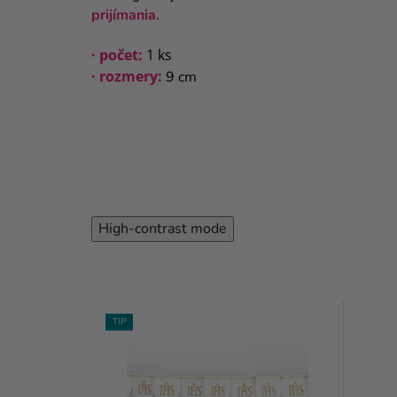
prijímania
.
· počet
:
1 ks
· rozmery:
9 cm
High-contrast mode
TIP