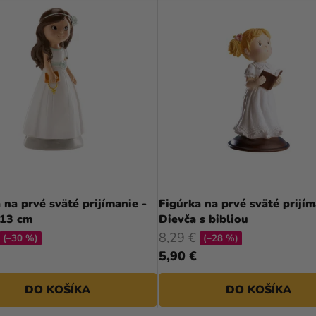
 na prvé sväté prijímanie -
Figúrka na prvé sväté prijím
 13 cm
Dievča s bibliou
8,29 €
(–30 %)
(–28 %)
5,90 €
DO KOŠÍKA
DO KOŠÍKA