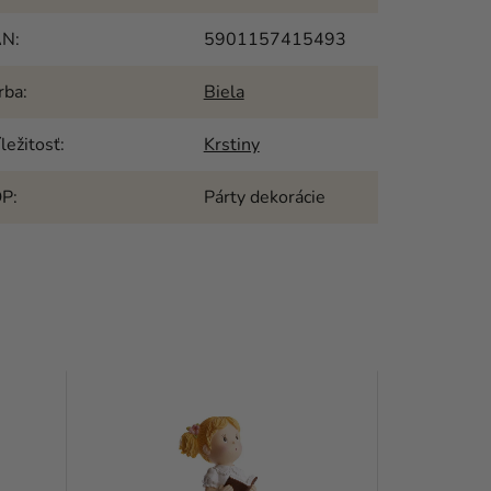
AN
:
5901157415493
rba
:
Biela
íležitosť
:
Krstiny
OP
:
Párty dekorácie