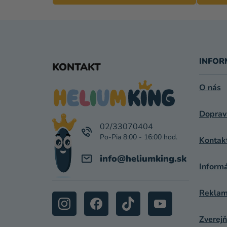
Z
Á
INFOR
KONTAKT
P
O nás
Ä
Doprav
T
02/33070404
I
Kontak
E
info
@
heliumking.sk
Inform
Reklamá
Zverejň