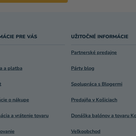
MÁCIE PRE VÁS
UŽITOČNÉ INFORMÁCIE
Partnerské predajne
a a platba
Párty blog
t
Spolupráca s Blogermi
ácie o nákupe
Predajňa v Košiciach
cia a vrátenie tovaru
Donáška balónov a tovaru Ko
ovanie
Veľkoobchod