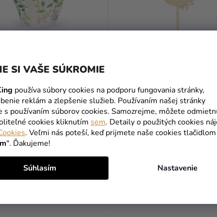
E SI VAŠE SÚKROMIE
y na muffiny - Prvé sväté
Drevený zápich na tortu - 
ing
používa súbory cookies na podporu fungovania stránky,
anie
Prvé sväté prijímanie
benie reklám a zlepšenie služieb. Používaním našej stránky
te s používaním súborov cookies. Samozrejme, môžete odmietn
€
4,99 €
oliteľné cookies kliknutím
sem
. Detaily o použitých cookies ná
Cookies
. Veľmi nás poteší, keď prijmete naše cookies tlačidlom
DO KOŠÍKA
DO KOŠÍKA
ím
". Ďakujeme!
Súhlasím
Nastavenie
PODOBNÉ PRODUKTY