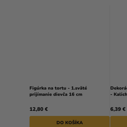
Figúrka na tortu - 1.sväté
Dekorác
prijímanie dievča 16 cm
- Kalic
12,80 €
6,39 €
DO KOŠÍKA