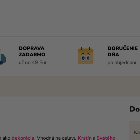
DOPRAVA
DORUČENIE 
ZADARMO
DŇA
už od 49 Eur
po objednaní
Do
Ka
o ako
dekorácia
. Vhodná na oslavu
Krstín
a
Svätého