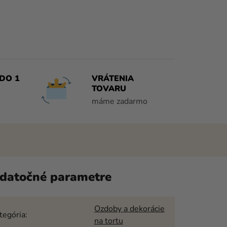
DO 1
VRÁTENIA
TOVARU
máme zadarmo
datočné parametre
Ozdoby a dekorácie
tegória
:
na tortu