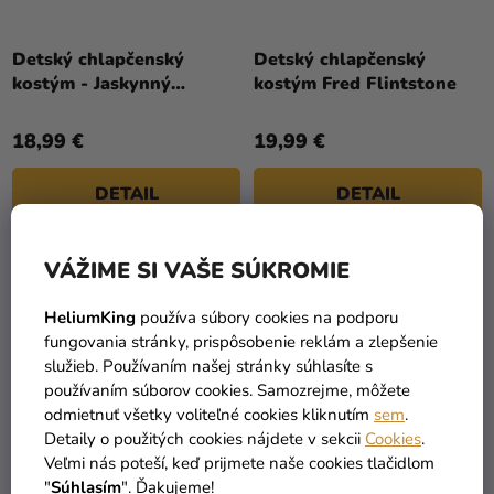
U
a merch
K
Sviatky
T
Detský chlapčenský
Detský chlapčenský
kostým - Jaskynný
kostým Fred Flintstone
O
Kreatívne
chlapec
V
potreby
18,99 €
19,99 €
Personalizované
produkty
DETAIL
DETAIL
Témy
VÁŽIME SI VAŠE SÚKROMIE
Výpredaj
2
položiek celkom
O
V
HeliumKing
používa súbory cookies na podporu
O
L
fungovania stránky, prispôsobenie reklám a zlepšenie
nás
Á
služieb. Používaním našej stránky súhlasíte s
D
používaním súborov cookies. Samozrejme, môžete
Párty
A
odmietnuť všetky voliteľné cookies kliknutím
sem
.
Blog
C
Detaily o použitých cookies nájdete v sekcii
Cookies
.
I
Veľmi nás poteší, keď prijmete naše cookies tlačidlom
TOVAR SKLADOM
DOPRAVA ZADARMO
Kontakt
E
viac ako 30 000 produktov
už od 49 Eur
"
Súhlasím
". Ďakujeme!