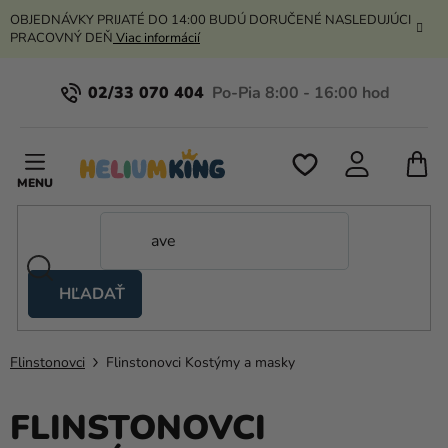
Prejsť
OBJEDNÁVKY PRIJATÉ DO 14:00 BUDÚ DORUČENÉ NASLEDUJÚCI
na
PRACOVNÝ DEŇ
Viac informácií
obsah
02/33 070 404
N
K
HĽADAŤ
Nožnicové
stany
Flinstonovci
Flinstonovci Kostýmy a masky
Kanekalon
Hélium
FLINSTONOVCI
a