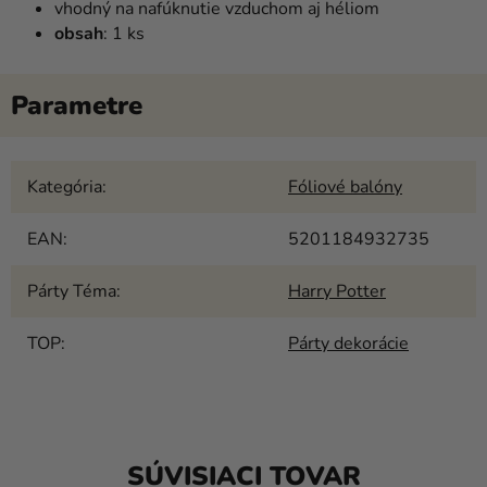
vhodný na nafúknutie vzduchom aj héliom
obsah
: 1 ks
Kategória
:
Fóliové balóny
EAN
:
5201184932735
Párty Téma
:
Harry Potter
TOP
:
Párty dekorácie
SÚVISIACI TOVAR