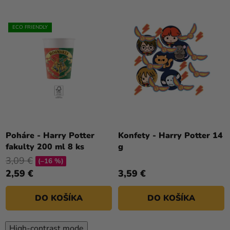
ECO FRIENDLY
Poháre - Harry Potter
Konfety - Harry Potter 14
fakulty 200 ml 8 ks
g
3,09 €
(–16 %)
2,59 €
3,59 €
DO KOŠÍKA
DO KOŠÍKA
High-contrast mode