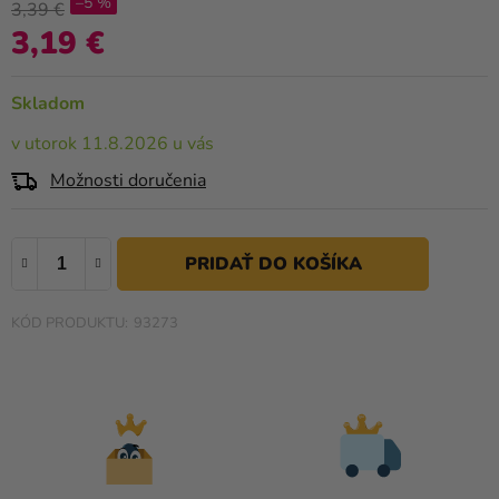
–5 %
a merch
produktu
3,39 €
je
3,19 €
Jednotková cena:
Sviatky
0,0
z
Kreatívne
Skladom
5
potreby
hviezdičiek.
v utorok 11.8.2026 u vás
Personalizované
Možnosti doručenia
produkty
Témy
Výpredaj
93273
O
nás
Párty
Blog
Kontakt