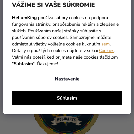
Fóliový balón - Batman na motorke 46 cm
VÁŽIME SI VAŠE SÚKROMIE
HeliumKing
používa súbory cookies na podporu
4,19 €
-24 %
fungovania stránky, prispôsobenie reklám a zlepšenie
3,19 €
služieb. Používaním našej stránky súhlasíte s
používaním súborov cookies. Samozrejme, môžete
DO KOŠÍKA
odmietnuť všetky voliteľné cookies kliknutím
sem
.
Detaily o použitých cookies nájdete v sekcii
Cookies
.
Veľmi nás poteší, keď prijmete naše cookies tlačidlom
"
Súhlasím
". Ďakujeme!
Nastavenie
Súhlasím