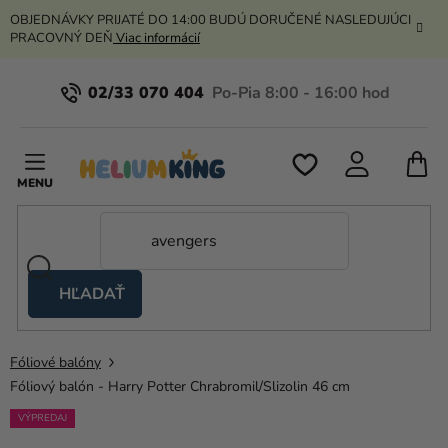
Prejsť
OBJEDNÁVKY PRIJATÉ DO 14:00 BUDÚ DORUČENÉ NASLEDUJÚCI
na
PRACOVNÝ DEŇ
Viac informácií
obsah
02/33 070 404
N
K
HĽADAŤ
Nožnicové
stany
Fóliové balóny
Kanekalon
Fóliový balón - Harry Potter Chrabromil/Slizolin 46 cm
Hélium
VÝPREDAJ
a