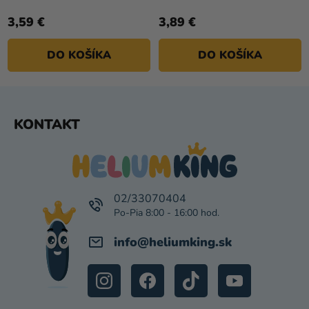
3,59 €
3,89 €
DO KOŠÍKA
DO KOŠÍKA
Z
KONTAKT
Á
P
Ä
T
I
02/33070404
E
info
@
heliumking.sk