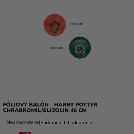
balóny
Svadba
Párty
Výzdoba
a
doplnky
Karnevalové
kostýmy a
masky
Oblečenie
FÓLIOVÝ BALÓN - HARRY POTTER
Pečenie
CHRABROMIL/SLIZOLIN 46 CM
Novinky
Priemerné
Neohodnotené
Podrobnosti hodnotenia
Darčeky
hodnotenie