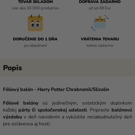
TOVAR SKLADOM
DOPRAVA ZADARMO
viac ako 30 000 produktov
už od 49 Eur
DORUČENIE DO 1 DŇA
VRÁTENIA TOVARU
po objednaní
máme zadarmo
Fóliový balón - Harry Potter Chrabromil/Slizolin
Fóliové balóny
sú jedinečným, estetickým doplnkom
každej
párty či spoločenskej udalosti
. Pripravte
balónovú
výzdobu
v deň narodenín a vykúzlite nezabudnuteľný deň
pre oslávenca aj hostí.