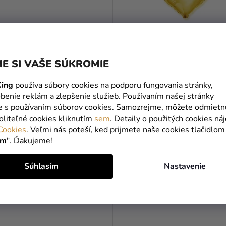
E SI VAŠE SÚKROMIE
 balón písané písmo "happy
Fóliový balón Srdce zlaté
zlatý
ing
používa súbory cookies na podporu fungovania stránky,
benie reklám a zlepšenie služieb. Používaním našej stránky
1,49 €
te s používaním súborov cookies. Samozrejme, môžete odmietn
oliteľné cookies kliknutím
sem
. Detaily o použitých cookies ná
Cookies
. Veľmi nás poteší, keď prijmete naše cookies tlačidlom
DO KOŠÍKA
DO KOŠÍKA
ím
". Ďakujeme!
Súhlasím
Nastavenie