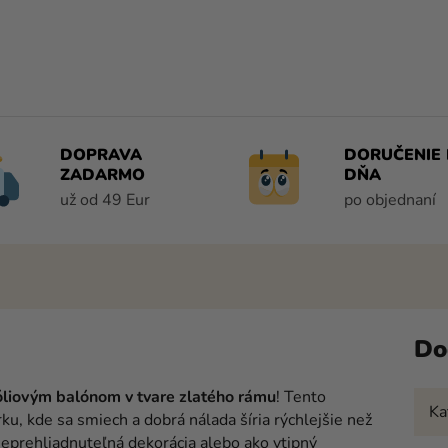
DOPRAVA
DORUČENIE 
ZADARMO
DŇA
už od 49 Eur
po objednaní
Do
óliovým balónom v tvare zlatého rámu
! Tento
Ka
u, kde sa smiech a dobrá nálada šíria rýchlejšie než
 neprehliadnuteľná dekorácia alebo ako vtipný