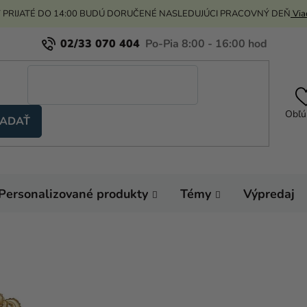
 PRIJATÉ DO 14:00 BUDÚ DORUČENÉ NASLEDUJÚCI PRACOVNÝ DEŇ
Viac
02/33 070 404
Obľú
ADAŤ
Personalizované produkty
Témy
Výpredaj
Domov
Hélium a 
Fóliový balón - Zlat