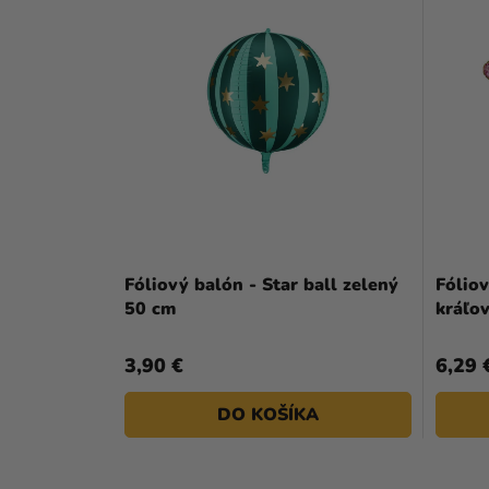
Fóliový balón - Star ball zelený
Fólio
50 cm
kráľo
3,90 €
6,29 
DO KOŠÍKA