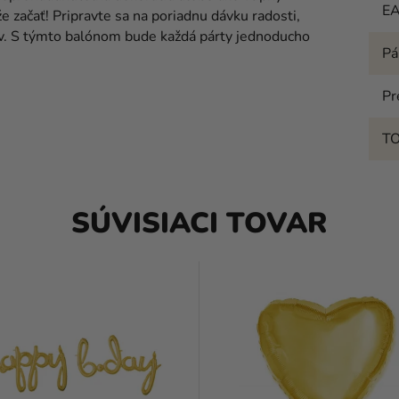
E
e začať! Pripravte sa na poriadnu dávku radosti,
v. S týmto balónom bude každá párty jednoducho
Pá
Pr
T
SÚVISIACI TOVAR