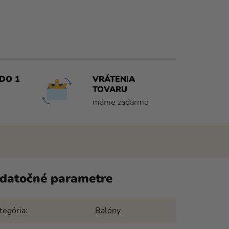
DO 1
VRÁTENIA
TOVARU
máme zadarmo
datočné parametre
tegória
:
Balóny