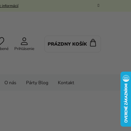
 informácií
PRÁZDNY KOŠÍK
NÁKUPNÝ
bené
Prihlásenie
KOŠÍK
O nás
Párty Blog
Kontakt
balóny
Balóny
ý rám 78 x 95 cm