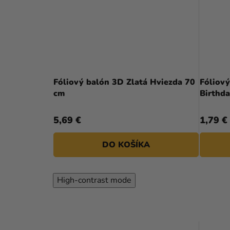
Fóliový balón 3D Zlatá Hviezda 70
Fóliový
cm
Birthda
5,69 €
1,79 €
DO KOŠÍKA
High-contrast mode