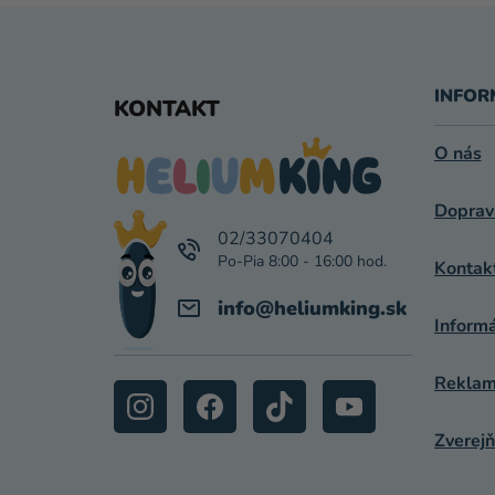
Z
Á
INFOR
KONTAKT
P
O nás
Ä
Doprav
T
02/33070404
I
Kontak
E
info
@
heliumking.sk
Inform
Reklamá
Zverejň