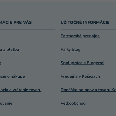
MÁCIE PRE VÁS
UŽITOČNÉ INFORMÁCIE
Partnerské predajne
a a platba
Párty blog
t
Spolupráca s Blogermi
ácie o nákupe
Predajňa v Košiciach
cia a vrátenie tovaru
Donáška balónov a tovaru Ko
ovanie
Veľkoobchod