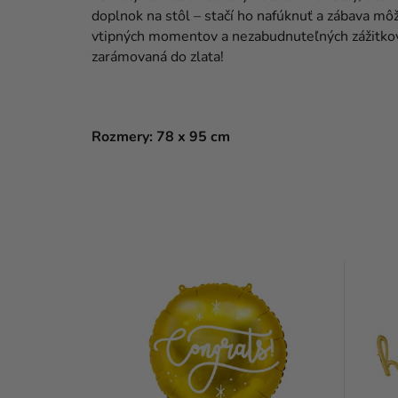
doplnok na stôl – stačí ho nafúknuť a zábava môž
vtipných momentov a nezabudnuteľných zážitko
zarámovaná do zlata!
Rozmery: 78 x 95 cm