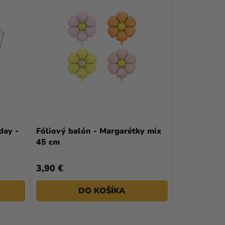
day -
Fóliový balón - Margarétky mix
45 cm
3,90 €
DO KOŠÍKA