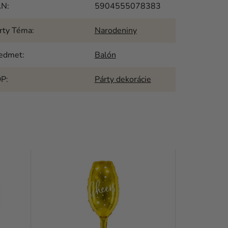
AN
:
5904555078383
rty Téma
:
Narodeniny
edmet
:
Balón
OP
:
Párty dekorácie