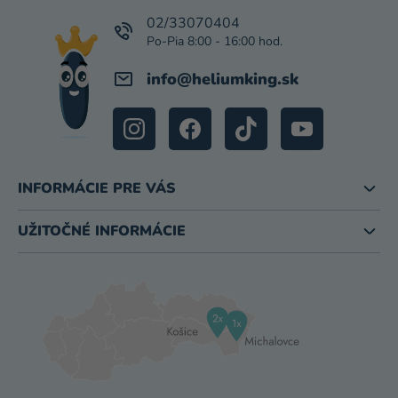
T
I
02/33070404
E
info
@
heliumking.sk
INFORMÁCIE PRE VÁS
UŽITOČNÉ INFORMÁCIE