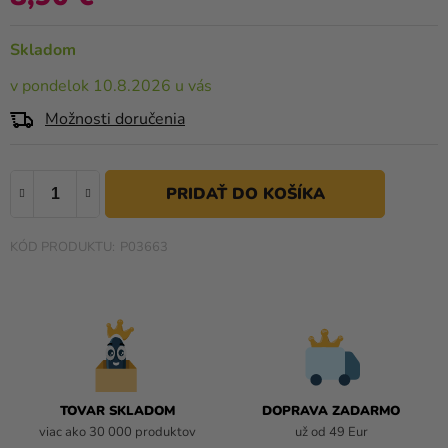
a merch
0,0
z
Sviatky
Skladom
5
hviezdičiek.
Kreatívne
v pondelok 10.8.2026 u vás
potreby
Možnosti doručenia
Personalizované
produkty
Témy
P03663
Výpredaj
O
nás
Párty
Blog
TOVAR SKLADOM
DOPRAVA ZADARMO
Kontakt
viac ako 30 000 produktov
už od 49 Eur