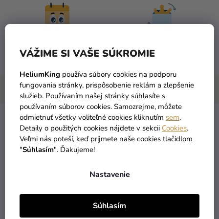
DORUČENIE DO 1 DŇA
VRÁTENIA TOVARU
VÁŽIME SI VAŠE SÚKROMIE
po objednaní
máme zadarmo
HeliumKing
používa súbory cookies na podporu
fungovania stránky, prispôsobenie reklám a zlepšenie
služieb. Používaním našej stránky súhlasíte s
používaním súborov cookies. Samozrejme, môžete
odmietnuť všetky voliteľné cookies kliknutím
sem
.
Príprava a pečenie
domácich rožkov
či bagiet nie je vôbec
Detaily o použitých cookies nájdete v sekcii
Cookies
.
zložité ani náročné. S
nepriľnavou formou
si pripravíte až 2
Veľmi nás poteší, keď prijmete naše cookies tlačidlom
ks francúzskych bagiet či rožkov. Vďaka dierkovanému
"
Súhlasím
". Ďakujeme!
povrchu prúdi teplý vzduch z každej strany a vďaka tomu
bude hotové pečivo chrumkavé a dokonalo upečené.
Nastavenie
rozmer: 38 x 17 cm
nepriľnavý povrch
Súhlasím