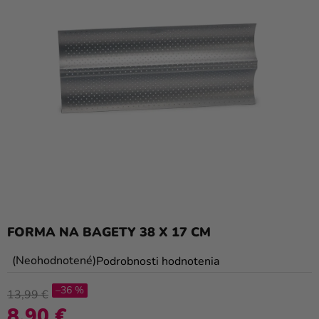
balóny
Svadba
Párty
Výzdoba
a
doplnky
Karnevalové
kostýmy a
masky
Oblečenie
FORMA NA BAGETY 38 X 17 CM
Pečenie
Priemerné
Neohodnotené
Podrobnosti hodnotenia
hodnotenie
Novinky
–36 %
produktu
13,99 €
Darčeky
je
8,90 €
Jednotková cena: