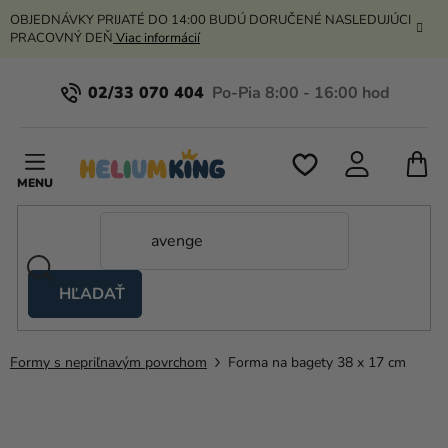
Prejsť
OBJEDNÁVKY PRIJATÉ DO 14:00 BUDÚ DORUČENÉ NASLEDUJÚCI
na
PRACOVNÝ DEŇ
Viac informácií
obsah
02/33 070 404
N
K
HĽADAŤ
Nožnicové
stany
Formy s nepriľnavým povrchom
Forma na bagety 38 x 17 cm
Kanekalon
Hélium
a