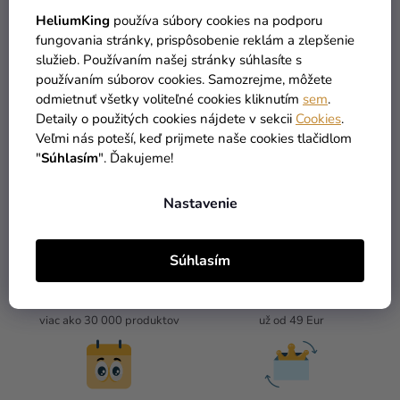
27,59 €
2,59 €
HeliumKing
používa súbory cookies na podporu
(–31 %)
(–26 %)
18,90 €
1,90 €
fungovania stránky, prispôsobenie reklám a zlepšenie
služieb. Používaním našej stránky súhlasíte s
používaním súborov cookies. Samozrejme, môžete
DO KOŠÍKA
DO KOŠÍKA
odmietnuť všetky voliteľné cookies kliknutím
sem
.
Detaily o použitých cookies nájdete v sekcii
Cookies
.
Veľmi nás poteší, keď prijmete naše cookies tlačidlom
4
položiek celkom
"
Súhlasím
". Ďakujeme!
O
V
L
Nastavenie
Á
D
A
Súhlasím
C
I
TOVAR SKLADOM
DOPRAVA ZADARMO
E
viac ako 30 000 produktov
už od 49 Eur
P
R
V
K