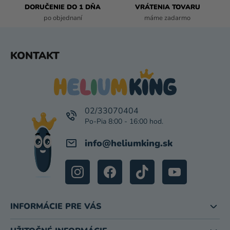
DORUČENIE DO 1 DŇA
VRÁTENIA TOVARU
Y
po objednaní
máme zadarmo
V
Ý
P
Z
KONTAKT
I
Á
S
P
U
Ä
T
I
02/33070404
E
info
@
heliumking.sk
INFORMÁCIE PRE VÁS