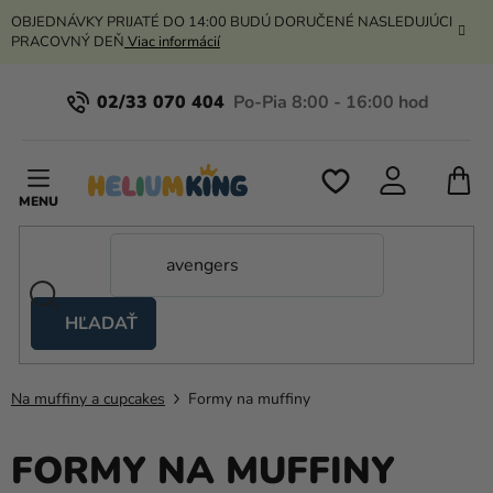
Prejsť
OBJEDNÁVKY PRIJATÉ DO 14:00 BUDÚ DORUČENÉ NASLEDUJÚCI
na
PRACOVNÝ DEŇ
Viac informácií
obsah
02/33 070 404
N
K
HĽADAŤ
Nožnicové
stany
Na muffiny a cupcakes
Formy na muffiny
Kanekalon
Hélium
FORMY NA MUFFINY
a