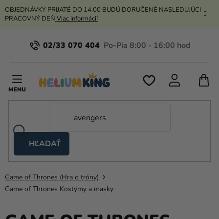
Prejsť
OBJEDNÁVKY PRIJATÉ DO 14:00 BUDÚ DORUČENÉ NASLEDUJÚCI
na
PRACOVNÝ DEŇ
Viac informácií
obsah
02/33 070 404
N
K
HĽADAŤ
Nožnicové
stany
Game of Thrones (Hra o tróny)
Kanekalon
Game of Thrones Kostýmy a masky
Hélium
a