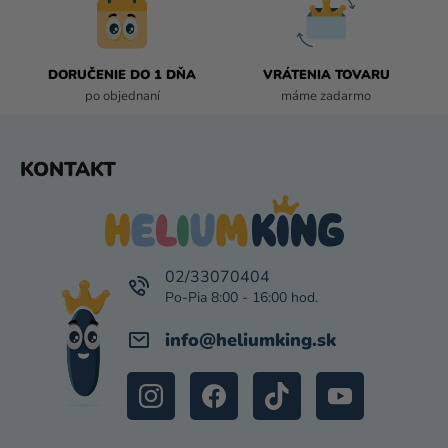
R
V
K
DORUČENIE DO 1 DŇA
VRÁTENIA TOVARU
Y
po objednaní
máme zadarmo
V
Ý
P
Z
KONTAKT
I
Á
S
P
U
Ä
T
I
02/33070404
E
info
@
heliumking.sk