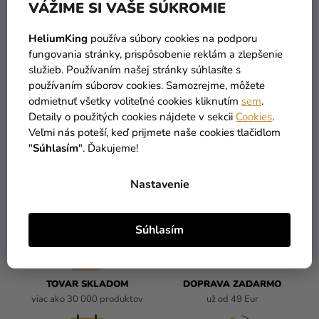
VÁŽIME SI VAŠE SÚKROMIE
Historický plášť rytiera s
Pánsky kostým - Čierny
HeliumKing
používa súbory cookies na podporu
kožušinovým golierom
rytier
fungovania stránky, prispôsobenie reklám a zlepšenie
služieb. Používaním našej stránky súhlasíte s
44,59 €
37,90 €
používaním súborov cookies. Samozrejme, môžete
odmietnuť všetky voliteľné cookies kliknutím
sem
.
DO KOŠÍKA
DO KOŠÍKA
Detaily o použitých cookies nájdete v sekcii
Cookies
.
Veľmi nás poteší, keď prijmete naše cookies tlačidlom
"
Súhlasím
". Ďakujeme!
4
položiek celkom
O
Nastavenie
V
L
Á
Súhlasím
D
A
C
I
TOVAR SKLADOM
DOPRAVA ZADARMO
E
viac ako 30 000 produktov
už od 49 Eur
P