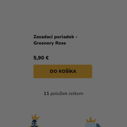
Zasadací poriadok -
Greenery Rose
5,90 €
DO KOŠÍKA
11
položiek celkom
O
V
L
Á
D