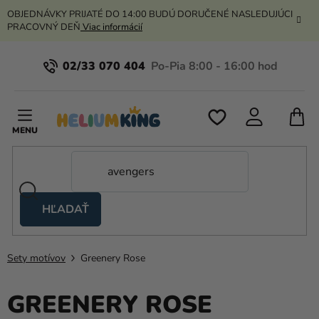
Prejsť
OBJEDNÁVKY PRIJATÉ DO 14:00 BUDÚ DORUČENÉ NASLEDUJÚCI
na
PRACOVNÝ DEŇ
Viac informácií
obsah
02/33 070 404
N
K
HĽADAŤ
Nožnicové
stany
Sety motívov
Greenery Rose
Kanekalon
Hélium
GREENERY ROSE
a