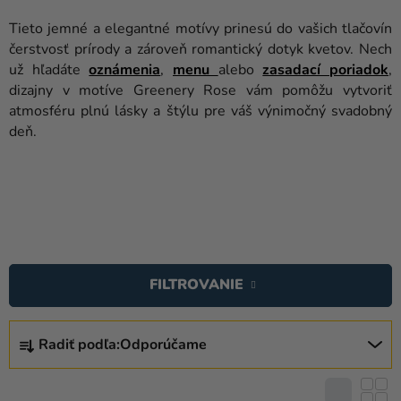
balóny
Tieto jemné a elegantné motívy prinesú do vašich tlačovín
Svadba
čerstvosť prírody a zároveň romantický dotyk kvetov. Nech
už hľadáte
oznámenia
,
menu
alebo
zasadací
poriadok
,
Párty
dizajny v motíve Greenery Rose vám pomôžu vytvoriť
atmosféru plnú lásky a štýlu pre váš výnimočný svadobný
Výzdoba
deň.
a
doplnky
Karnevalové
kostýmy a
masky
V
Ý
Oblečenie
FILTROVANIE
P
Pečenie
I
R
S
Radiť podľa:
Odporúčame
Novinky
A
P
D
Darčeky
R