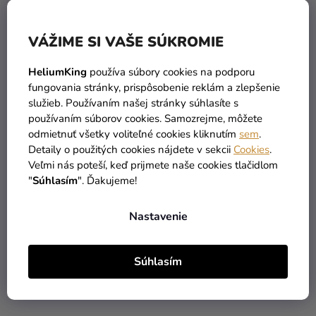
VÁŽIME SI VAŠE SÚKROMIE
HeliumKing
používa súbory cookies na podporu
fungovania stránky, prispôsobenie reklám a zlepšenie
služieb. Používaním našej stránky súhlasíte s
používaním súborov cookies. Samozrejme, môžete
Nálepka - Greenery Rose
Nálepka na výslužku -
odmietnuť všetky voliteľné cookies kliknutím
sem
.
Greenery Rose
Detaily o použitých cookies nájdete v sekcii
Cookies
.
Veľmi nás poteší, keď prijmete naše cookies tlačidlom
"
Súhlasím
". Ďakujeme!
0,25 €
0,35 €
od
od
Nastavenie
DETAIL
DETAIL
Súhlasím
PERSONAL
PERSONAL