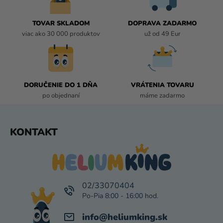
A
C
I
TOVAR SKLADOM
DOPRAVA ZADARMO
E
viac ako 30 000 produktov
už od 49 Eur
P
R
V
K
DORUČENIE DO 1 DŇA
VRÁTENIA TOVARU
Y
po objednaní
máme zadarmo
V
Ý
P
Z
KONTAKT
I
Á
S
P
U
Ä
T
I
02/33070404
E
info
@
heliumking.sk