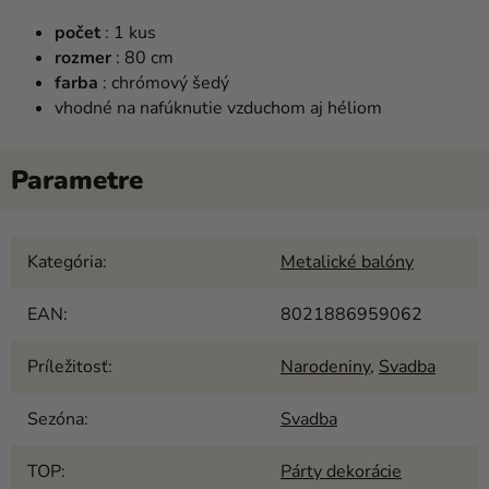
počet
: 1 kus
rozmer
: 80 cm
farba
: chrómový šedý
vhodné na nafúknutie vzduchom aj héliom
Kategória
:
Metalické balóny
EAN
:
8021886959062
Príležitosť
:
Narodeniny
,
Svadba
Sezóna
:
Svadba
TOP
:
Párty dekorácie