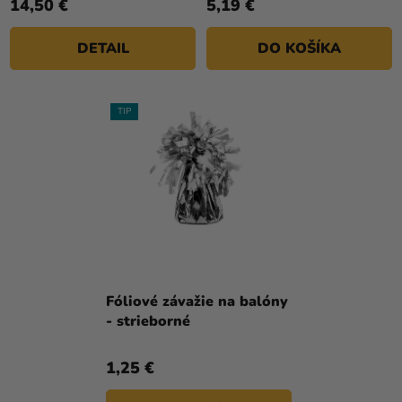
14,50 €
5,19 €
z
5
DETAIL
DO KOŠÍKA
hviezdičiek.
TIP
Fóliové závažie na balóny
- strieborné
1,25 €