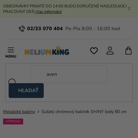
Prejsť
OBJEDNÁVKY PRIJATÉ DO 14:00 BUDÚ DORUČENÉ NASLEDUJÚCI
na
PRACOVNÝ DEŇ
Viac informácií
obsah
02/33 070 404
N
K
HĽADAŤ
Nožnicové
stany
Metalické balóny
Guľatý chrómový balónik SHINY šedý 80 cm
Kanekalon
VÝPREDAJ
Hélium
a