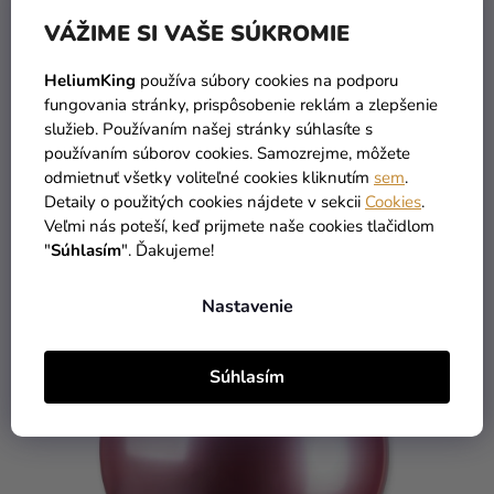
VÁŽIME SI VAŠE SÚKROMIE
HeliumKing
používa súbory cookies na podporu
Guľatý chrómový balónik SHINY Prosecco 80 cm
fungovania stránky, prispôsobenie reklám a zlepšenie
služieb. Používaním našej stránky súhlasíte s
používaním súborov cookies. Samozrejme, môžete
odmietnuť všetky voliteľné cookies kliknutím
sem
.
8,39 €
Detaily o použitých cookies nájdete v sekcii
Cookies
.
Veľmi nás poteší, keď prijmete naše cookies tlačidlom
DO KOŠÍKA
"
Súhlasím
". Ďakujeme!
Nastavenie
Súhlasím