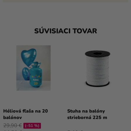
SÚVISIACI TOVAR
Priemerné
hodnotenie
Héliová fľaša na 20
Stuha na balóny
produktu
balónov
strieborná 225 m
je
29,90 €
(–51 %)
5,0