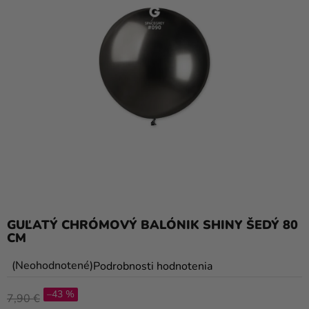
balóny
Svadba
Párty
Výzdoba
a
doplnky
Karnevalové
kostýmy a
masky
Oblečenie
GUĽATÝ CHRÓMOVÝ BALÓNIK SHINY ŠEDÝ 80
CM
Pečenie
Priemerné
Neohodnotené
Podrobnosti hodnotenia
Novinky
hodnotenie
–43 %
Darčeky
produktu
7,90 €