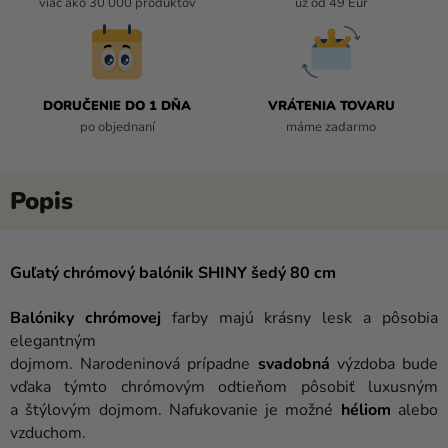
viac ako 30 000 produktov
už od 49 Eur
DORUČENIE DO 1 DŇA
VRÁTENIA TOVARU
po objednaní
máme zadarmo
Guľatý chrómový balónik SHINY šedý 80 cm
Balóniky
chrómovej
farby majú krásny lesk a pôsobia
elegantným
dojmom. Narodeninová prípadne
svadobná
výzdoba bude
vďaka týmto chrómovým odtieňom pôsobiť luxusným
a štýlovým dojmom. Nafukovanie je možné
héliom
alebo
vzduchom.