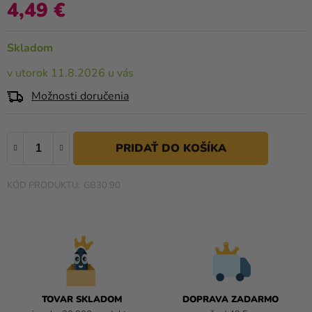
a merch
je
4,49 €
Jednotková cena:
0,0
Sviatky
z
Skladom
5
Kreatívne
hviezdičiek.
v utorok 11.8.2026 u vás
potreby
Možnosti doručenia
Personalizované
produkty
Témy
Výpredaj
GB30 90
O
nás
Párty
Blog
Kontakt
TOVAR SKLADOM
DOPRAVA ZADARMO