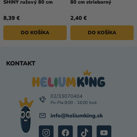
SHINY ružový 80 cm
80 cm strieborný
8,39 €
2,40 €
DO KOŠÍKA
DO KOŠÍKA
Z
KONTAKT
Á
P
Ä
T
I
02/33070404
E
info
@
heliumking.sk