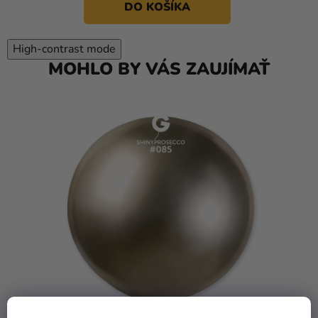
DO KOŠÍKA
High-contrast mode
MOHLO BY VÁS ZAUJÍMAŤ