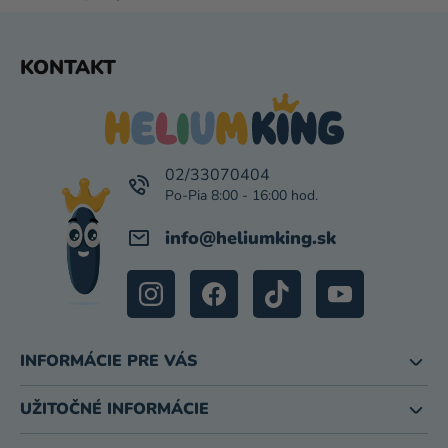
I
S
Z
U
KONTAKT
Á
P
Ä
T
I
02/33070404
E
info
@
heliumking.sk
INFORMÁCIE PRE VÁS
UŽITOČNÉ INFORMÁCIE