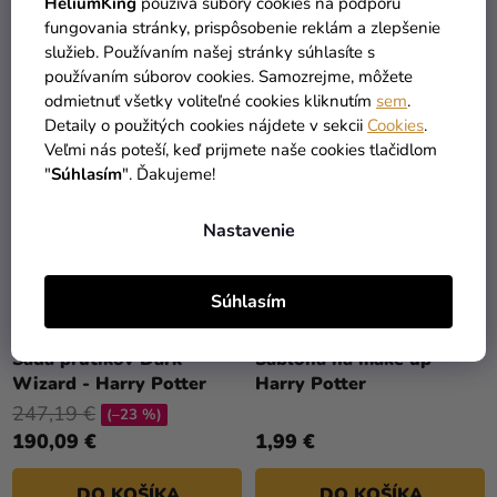
HeliumKing
používa súbory cookies na podporu
fungovania stránky, prispôsobenie reklám a zlepšenie
DO KOŠÍKA
DO KOŠÍKA
služieb. Používaním našej stránky súhlasíte s
používaním súborov cookies. Samozrejme, môžete
odmietnuť všetky voliteľné cookies kliknutím
sem
.
Detaily o použitých cookies nájdete v sekcii
Cookies
.
Veľmi nás poteší, keď prijmete naše cookies tlačidlom
"
Súhlasím
". Ďakujeme!
Nastavenie
Súhlasím
Sada prútikov Dark
Šablóna na make up -
Wizard - Harry Potter
Harry Potter
247,19 €
(–23 %)
190,09 €
1,99 €
DO KOŠÍKA
DO KOŠÍKA