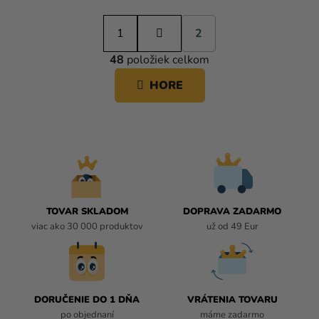
S
1
t
2
r
48
položiek celkom
á
O
n
V
HORE
k
L
o
Á
v
D
a
A
n
i
C
e
I
E
P
TOVAR SKLADOM
DOPRAVA ZADARMO
R
viac ako 30 000 produktov
už od 49 Eur
V
K
Y
V
Ý
DORUČENIE DO 1 DŇA
VRÁTENIA TOVARU
P
po objednaní
máme zadarmo