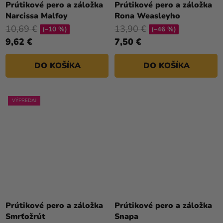
Prútikové pero a záložka
Prútikové pero a záložka
Narcissa Malfoy
Rona Weasleyho
10,69 €
13,90 €
(–10 %)
(–46 %)
9,62 €
7,50 €
DO KOŠÍKA
DO KOŠÍKA
VÝPREDAJ
Prútikové pero a záložka
Prútikové pero a záložka
Smrťožrút
Snapa