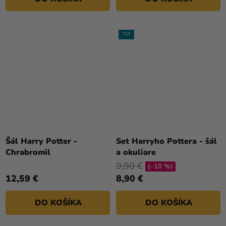
TIP
Šál Harry Potter -
Set Harryho Pottera - šál
Chrabromil
a okuliare
9,90 €
(–10 %)
12,59 €
8,90 €
DO KOŠÍKA
DO KOŠÍKA