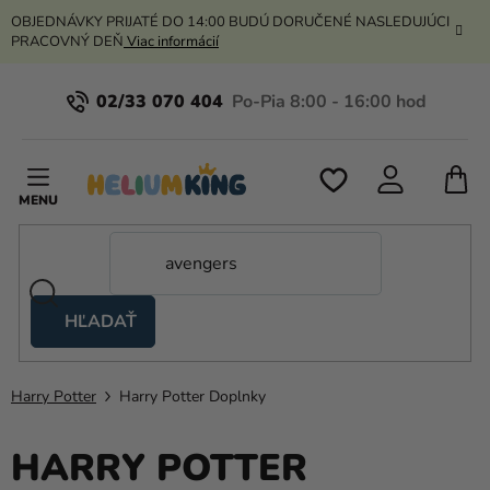
Prejsť
OBJEDNÁVKY PRIJATÉ DO 14:00 BUDÚ DORUČENÉ NASLEDUJÚCI
na
PRACOVNÝ DEŇ
Viac informácií
obsah
02/33 070 404
N
K
HĽADAŤ
Nožnicové
stany
Harry Potter
Harry Potter Doplnky
Kanekalon
Hélium
HARRY POTTER
a