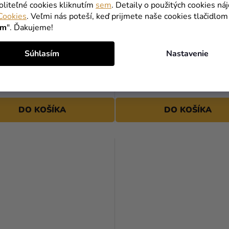
oliteľné cookies kliknutím
sem
. Detaily o použitých cookies ná
Cookies
. Veľmi nás poteší, keď prijmete naše cookies tlačidlom
ím
". Ďakujeme!
k pastelový ružový 26 cm
Balónik staroružový 30 cm
Súhlasím
Nastavenie
0,20 €
DO KOŠÍKA
DO KOŠÍKA