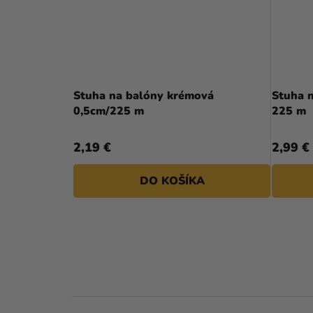
Priemerné
hodnotenie
Stuha na balóny krémová
Stuha n
produktu
0,5cm/225 m
225 m
je
5,0
2,19 €
2,99 €
z
5
DO KOŠÍKA
hviezdičiek.