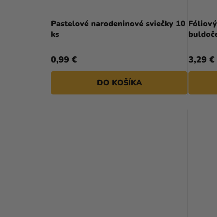
Pastelové narodeninové sviečky 10
Fóliový
ks
buldoče
0,99 €
3,29 €
DO KOŠÍKA