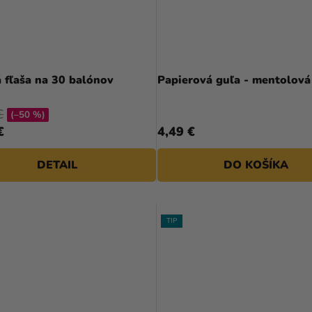
 fľaša na 30 balónov
Papierová guľa - mentolová
€
(–50 %)
€
4,49 €
DETAIL
DO KOŠÍKA
TIP