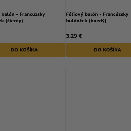
 balón - Francúzsky
Fóliový balón - Francúzsky
k (čierny)
buldoček (hnedý)
3,29 €
DO KOŠÍKA
DO KOŠÍKA