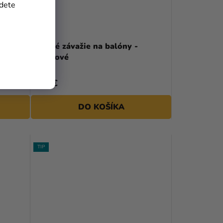
jdete
Fóliové závažie na balóny -
perleťové
1,25 €
DO KOŠÍKA
TIP