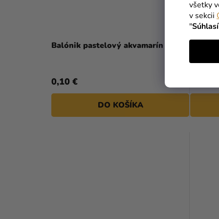
všetky v
v sekcii
"
Súhlas
Balónik pastelový akvamarín 26 cm
Balóni
0,10 €
0,10 €
DO KOŠÍKA