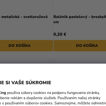
alická - svetloružová
Balónik pastelový - brosky
cm
0,20 €
DO KOŠÍKA
DO KOŠÍKA
E SI VAŠE SÚKROMIE
ing
používa súbory cookies na podporu fungovania stránky,
benie reklám a zlepšenie služieb. Používaním našej stránky
te s používaním súborov cookies. Samozrejme, môžete odmietn