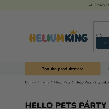
Prejsť
OBJEDNÁVKY
na
obsah
HĽ
Ponuka produktov
Domov
Témy
Hello Pets
Hello Pets Párty deko
HELLO PETS PÁRTY