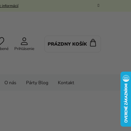
 informácií
PRÁZDNY KOŠÍK
NÁKUPNÝ
bené
Prihlásenie
KOŠÍK
O nás
Párty Blog
Kontakt