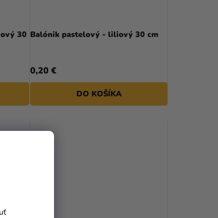
ňový 30
Balónik pastelový - liliový 30 cm
0,20 €
DO KOŠÍKA
uť