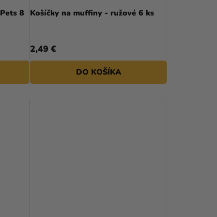
D
hodnotenie
 Pets 8
Košíčky na muffiny - ružové 6 ks
produktu
U
je
K
5,0
2,49 €
z
T
5
DO KOŠÍKA
hviezdičiek.
O
V