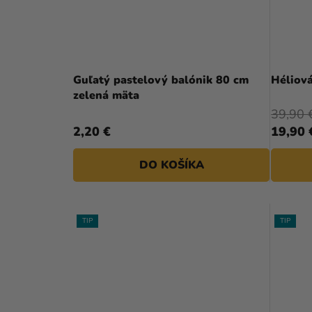
Guľatý pastelový balónik 80 cm
Héliová
zelená mäta
39,90 
2,20 €
19,90 
DO KOŠÍKA
TIP
TIP