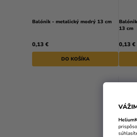
Balónik - metalický modrý 13 cm
Balónik met
13 cm
0,13 €
0,13 €
DO KOŠÍKA
VÁŽIM
HeliumK
prispôso
súhlasí