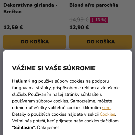
a merch
hodnotenie
T
Dekoratívna girlanda -
Blond afro parochňa
produktu
Brečtan
O
Sviatky
je
14,99 €
V
(–13 %)
5,0
Kreatívne
12,59 €
12,90 €
z
potreby
5
DO KOŠÍKA
DO KOŠÍKA
hviezdičiek.
Personalizované
produkty
Témy
2
položiek celkom
O
VÁŽIME SI VAŠE SÚKROMIE
V
Výpredaj
L
HeliumKing
používa súbory cookies na podporu
Á
fungovania stránky, prispôsobenie reklám a zlepšenie
O
D
služieb. Používaním našej stránky súhlasíte s
nás
A
používaním súborov cookies. Samozrejme, môžete
C
Párty
odmietnuť všetky voliteľné cookies kliknutím
sem
.
I
Detaily o použitých cookies nájdete v sekcii
Cookies
.
Blog
TOVAR SKLADOM
DOPRAVA ZADARMO
E
Veľmi nás poteší, keď prijmete naše cookies tlačidlom
viac ako 30 000 produktov
už od 49 Eur
Kontakt
P
"
Súhlasím
". Ďakujeme!
R