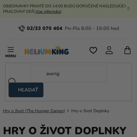
Prejsť
OBJEDNÁVKY PRIJATÉ DO 14:00 BUDÚ DORUČENÉ NASLEDUJÚCI
na
PRACOVNÝ DEŇ
Viac informácií
obsah
02/33 070 404
N
K
HĽADAŤ
Nožnicové
stany
Hry o život (The Hunger Games)
Hry o život Doplnky
Kanekalon
Hélium
HRY O ŽIVOT DOPLNKY
a