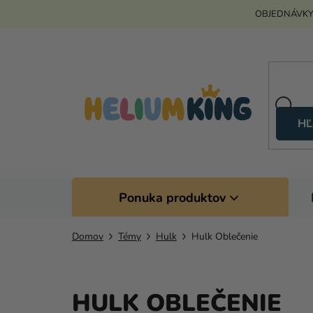
Prejsť
OBJEDNÁVKY
na
obsah
HĽ
Ponuka produktov
Domov
Témy
Hulk
Hulk Oblečenie
HULK OBLEČENIE