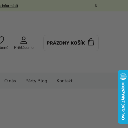
 informácií
PRÁZDNY KOŠÍK
NÁKUPNÝ
bené
Prihlásenie
KOŠÍK
O nás
Párty Blog
Kontakt