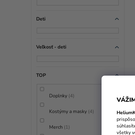
Deti
Veľkosť - deti
TOP
Doplnky
4
VÁŽIM
Kostýmy a masky
4
HeliumK
prispôso
súhlasí
Merch
1
všetky v