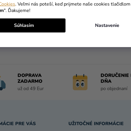
Cookies
. Veľmi nás poteší, keď prijmete naše cookies tlačidlom
ím
". Ďakujeme!
Súhlasím
Nastavenie
DOPRAVA
DORUČENIE 
ZADARMO
DŇA
už od 49 Eur
po objednaní
MÁCIE PRE VÁS
UŽITOČNÉ INFORMÁCIE