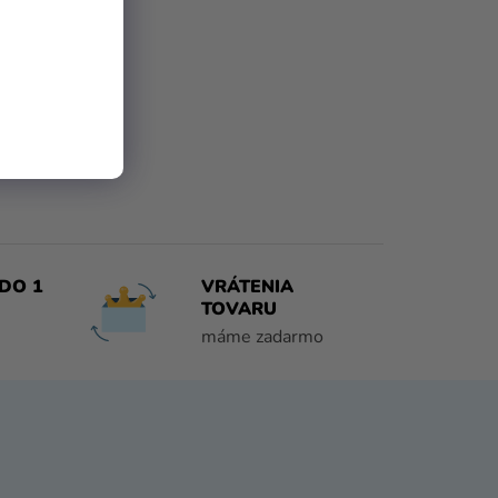
DO 1
VRÁTENIA
TOVARU
máme zadarmo