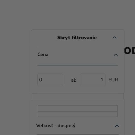
B
O
PROD
Č
Cena
N
Ý
0
1
P
A
N
E
Veľkosť - dospelý
L