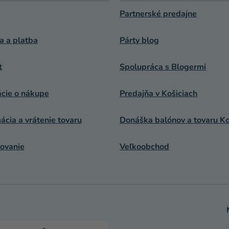
Partnerské predajne
a a platba
Párty blog
t
Spolupráca s Blogermi
ácie o nákupe
Predajňa v Košiciach
cia a vrátenie tovaru
Donáška balónov a tovaru Ko
ovanie
Veľkoobchod