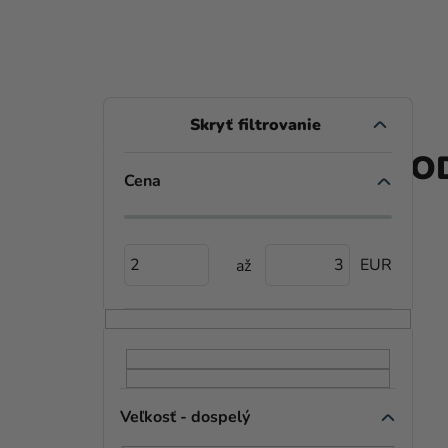
B
O
PROD
Č
Cena
N
Ý
2
3
P
A
N
E
Veľkosť - dospelý
L