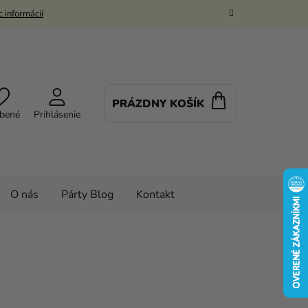
 informácií
PRÁZDNY KOŠÍK
NÁKUPNÝ
bené
Prihlásenie
KOŠÍK
O nás
Párty Blog
Kontakt