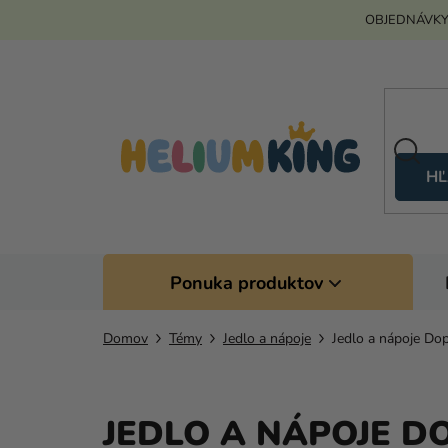
Prejsť
OBJEDNÁVKY
na
obsah
HĽ
Ponuka produktov
Domov
Témy
Jedlo a nápoje
Jedlo a nápoje Do
JEDLO A NÁPOJE D