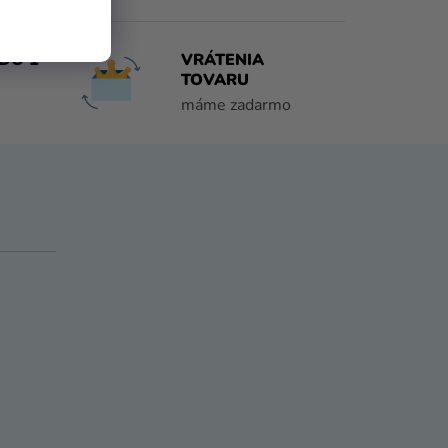
DO 1
VRÁTENIA
TOVARU
máme zadarmo