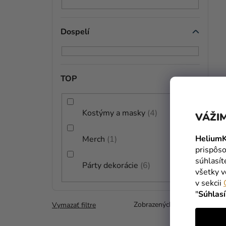
Dospelí
TOP
Kostýmy a masky
4
VÁŽIM
HeliumK
Merch
1
prispôso
súhlasí
Párty dekorácie
6
všetky v
v sekcii
"
Súhlas
Zobrazených položiek:
0
Vymazať filtre