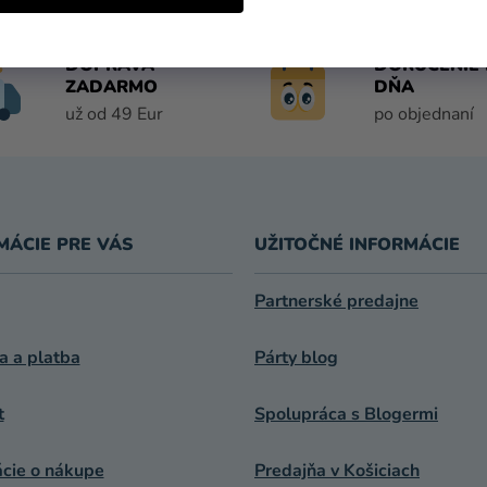
DOPRAVA
DORUČENIE 
ZADARMO
DŇA
už od 49 Eur
po objednaní
MÁCIE PRE VÁS
UŽITOČNÉ INFORMÁCIE
Partnerské predajne
a a platba
Párty blog
t
Spolupráca s Blogermi
ácie o nákupe
Predajňa v Košiciach