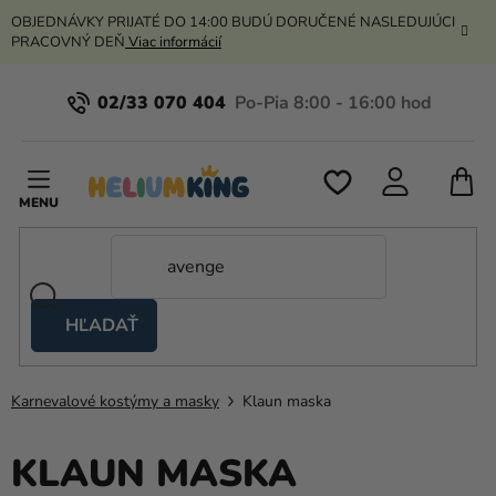
Prejsť
OBJEDNÁVKY PRIJATÉ DO 14:00 BUDÚ DORUČENÉ NASLEDUJÚCI
na
PRACOVNÝ DEŇ
Viac informácií
obsah
02/33 070 404
N
K
HĽADAŤ
Nožnicové
stany
Karnevalové kostýmy a masky
Klaun maska
Kanekalon
Hélium
KLAUN MASKA
a