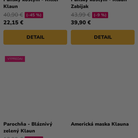
Klaun
Zabijak
40,90 €
43,99 €
(–45 %)
(–9 %)
22,15 €
39,90 €
DETAIL
DETAIL
VÝPREDAJ
Parochňa - Bláznivý
Americká maska Klauna
zelený Klaun