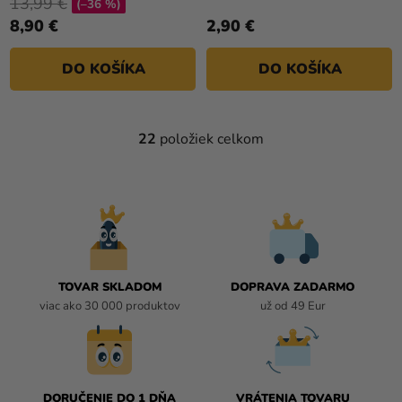
13,99 €
(–36 %)
8,90 €
2,90 €
DO KOŠÍKA
DO KOŠÍKA
22
položiek celkom
O
V
L
Á
D
A
C
I
TOVAR SKLADOM
DOPRAVA ZADARMO
E
viac ako 30 000 produktov
už od 49 Eur
P
R
V
K
DORUČENIE DO 1 DŇA
VRÁTENIA TOVARU