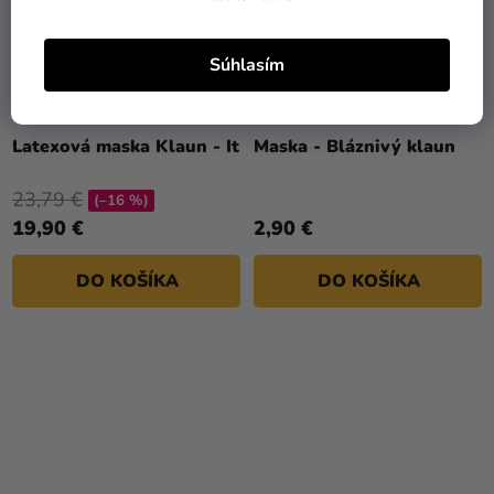
Súhlasím
Latexová maska Klaun - It
Maska - Bláznivý klaun
23,79 €
(–16 %)
19,90 €
2,90 €
DO KOŠÍKA
DO KOŠÍKA