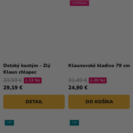
VÝPREDAJ
Detský kostým - Zlý
Klaunovské kladivo 79 cm
Klaun chlapec
33,59 €
31,49 €
(–13 %)
(–20 %)
29,19 €
24,90 €
DETAIL
DO KOŠÍKA
TIP
TIP