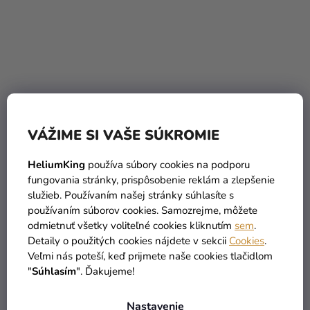
Priemerné
hodnotenie
Klaunsky nos
Klaunský nos
produktu
VÁŽIME SI VAŠE SÚKROMIE
je
1,39 €
1,45 €
(–35 %)
(–37 %)
5,0
HeliumKing
používa súbory cookies na podporu
0,90 €
0,90 €
z
fungovania stránky, prispôsobenie reklám a zlepšenie
5
služieb. Používaním našej stránky súhlasíte s
DO KOŠÍKA
DO KOŠÍKA
používaním súborov cookies. Samozrejme, môžete
hviezdičiek.
odmietnuť všetky voliteľné cookies kliknutím
sem
.
Detaily o použitých cookies nájdete v sekcii
Cookies
.
Veľmi nás poteší, keď prijmete naše cookies tlačidlom
"
Súhlasím
". Ďakujeme!
Nastavenie