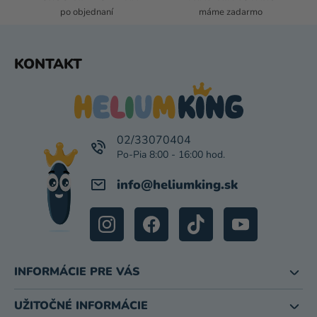
Y
po objednaní
máme zadarmo
V
Ý
P
Z
KONTAKT
I
Á
S
P
U
Ä
T
I
02/33070404
E
info
@
heliumking.sk
INFORMÁCIE PRE VÁS
UŽITOČNÉ INFORMÁCIE