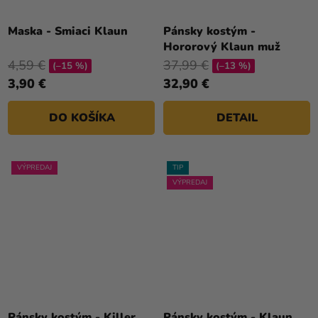
Maska - Smiaci Klaun
Pánsky kostým -
Hororový Klaun muž
4,59 €
37,99 €
(–15 %)
(–13 %)
3,90 €
32,90 €
DO KOŠÍKA
DETAIL
VÝPREDAJ
TIP
VÝPREDAJ
Pánsky kostým - Killer
Pánsky kostým - Klaun