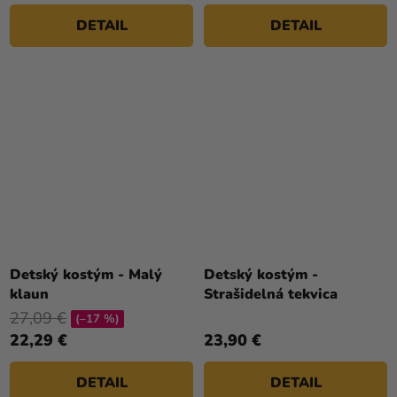
5
DETAIL
DETAIL
hviezdičiek.
Detský kostým - Malý
Detský kostým -
klaun
Strašidelná tekvica
27,09 €
(–17 %)
22,29 €
23,90 €
DETAIL
DETAIL