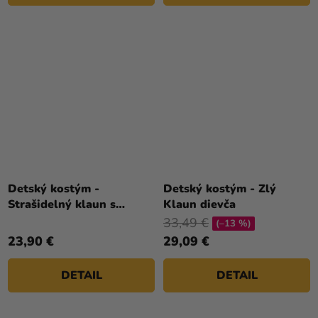
Detský kostým -
Detský kostým - Zlý
Strašidelný klaun s
Klaun dievča
veľkou hlavou
33,49 €
(–13 %)
23,90 €
29,09 €
DETAIL
DETAIL