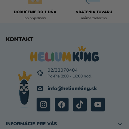
V
K
DORUČENIE DO 1 DŇA
VRÁTENIA TOVARU
Y
po objednaní
máme zadarmo
V
Ý
P
Z
KONTAKT
I
Á
S
P
U
Ä
T
I
02/33070404
E
info
@
heliumking.sk
INFORMÁCIE PRE VÁS