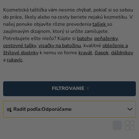
balóny
Kozmetická taštička vám nesmie chýbať, pokiaľ si so sebou
Svadba
do práce, školy alebo na cesty beriete nejakú kozmetiku. V
našej ponuke objavíte rôzne prevedenia
tašiek
so
Párty
zaujímavým dizajnom, ktorý si určite zamilujete.
Potrebujete ešte niečo? Kúpte si
batohy
,
peňaženky
,
Výzdoba
cestovné tašky,
visačky na batožinu
, kvalitné
oblečenie a
a
štýlové doplnky
k nemu vo forme
kravát
,
čiapok
,
dáždnikov
doplnky
a
rukavíc
.
Karnevalové
V
kostýmy a
masky
Ý
FILTROVANIE
P
Oblečenie
I
R
S
Pečenie
Radiť podľa:
Odporúčame
A
P
D
Novinky
R
E
O
Darčeky
N