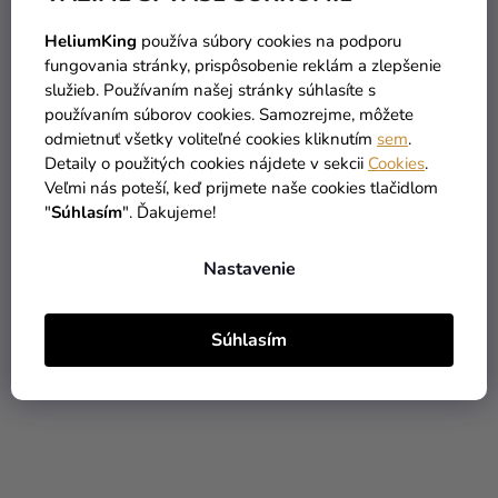
HeliumKing
používa súbory cookies na podporu
fungovania stránky, prispôsobenie reklám a zlepšenie
služieb. Používaním našej stránky súhlasíte s
Toaletná taštička
Toaletná taštička Friends
používaním súborov cookies. Samozrejme, môžete
Fantastické zvery - Newt
- Ugly Naked Guy
odmietnuť všetky voliteľné cookies kliknutím
sem
.
Scamander
15,69 €
(–22 %)
Detaily o použitých cookies nájdete v sekcii
Cookies
.
15,69 €
12,09 €
Veľmi nás poteší, keď prijmete naše cookies tlačidlom
"
Súhlasím
". Ďakujeme!
DO KOŠÍKA
DO KOŠÍKA
Nastavenie
Súhlasím