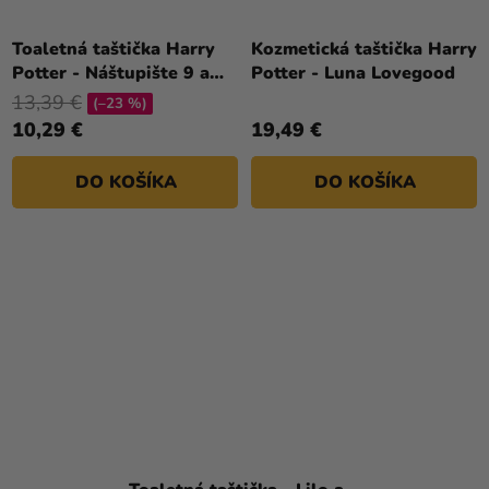
Toaletná taštička Harry
Kozmetická taštička Harry
Potter - Náštupište 9 a
Potter - Luna Lovegood
3/4
13,39 €
(–23 %)
10,29 €
19,49 €
DO KOŠÍKA
DO KOŠÍKA