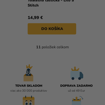
Toaletná taštička - Lilo a
Stitch
14,99 €
DO KOŠÍKA
11
položiek celkom
O
V
L
Á
D
A
C
I
TOVAR SKLADOM
DOPRAVA ZADARMO
E
viac ako 30 000 produktov
už od 49 Eur
P
R