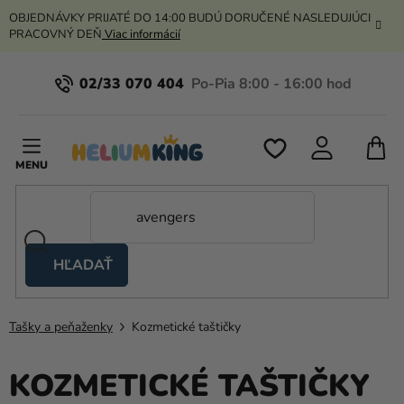
Prejsť
OBJEDNÁVKY PRIJATÉ DO 14:00 BUDÚ DORUČENÉ NASLEDUJÚCI
na
PRACOVNÝ DEŇ
Viac informácií
obsah
02/33 070 404
N
K
HĽADAŤ
Nožnicové
stany
Tašky a peňaženky
Kozmetické taštičky
Kanekalon
Hélium
KOZMETICKÉ TAŠTIČKY
a