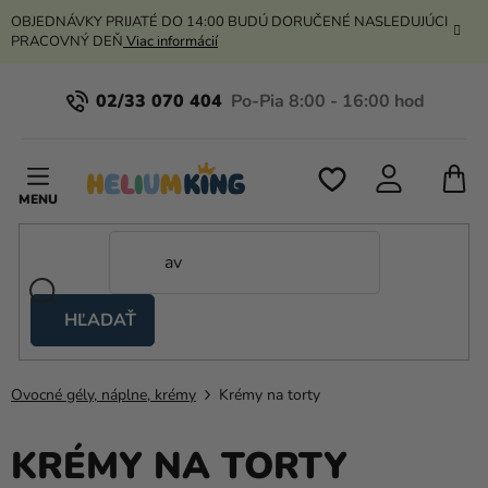
Prejsť
OBJEDNÁVKY PRIJATÉ DO 14:00 BUDÚ DORUČENÉ NASLEDUJÚCI
na
PRACOVNÝ DEŇ
Viac informácií
obsah
02/33 070 404
N
K
HĽADAŤ
Nožnicové
stany
Ovocné gély, náplne, krémy
Krémy na torty
Kanekalon
Hélium
KRÉMY NA TORTY
a