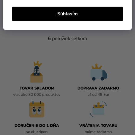
6,90 €
5,90 €
Súhlasím
DO KOŠÍKA
DO KOŠÍKA
6
položiek celkom
O
V
L
Á
D
A
C
I
TOVAR SKLADOM
DOPRAVA ZADARMO
E
viac ako 30 000 produktov
už od 49 Eur
P
R
V
K
DORUČENIE DO 1 DŇA
VRÁTENIA TOVARU
Y
po objednaní
máme zadarmo
V