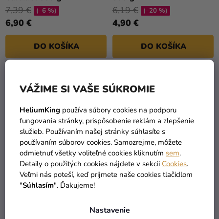
7,39 €
6,19 €
(–6 %)
(–20 %)
6,90 €
4,90 €
DO KOŠÍKA
DO KOŠÍKA
VÁŽIME SI VAŠE SÚKROMIE
HeliumKing
používa súbory cookies na podporu
fungovania stránky, prispôsobenie reklám a zlepšenie
služieb. Používaním našej stránky súhlasíte s
používaním súborov cookies. Samozrejme, môžete
odmietnuť všetky voliteľné cookies kliknutím
sem
.
Detaily o použitých cookies nájdete v sekcii
Cookies
.
Veľmi nás poteší, keď prijmete naše cookies tlačidlom
Vanilkový krém/puding
Zmes švajčiarsky bielkovo
"
Súhlasím
". Ďakujeme!
Crème Patisserie 500g
maslový krém 400 g
6,09 €
(–3 %)
Nastavenie