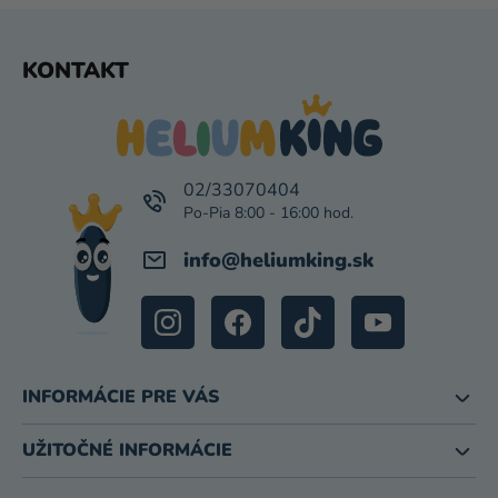
Ý
P
Z
KONTAKT
I
Á
S
P
U
Ä
T
I
02/33070404
E
info
@
heliumking.sk
INFORMÁCIE PRE VÁS
UŽITOČNÉ INFORMÁCIE