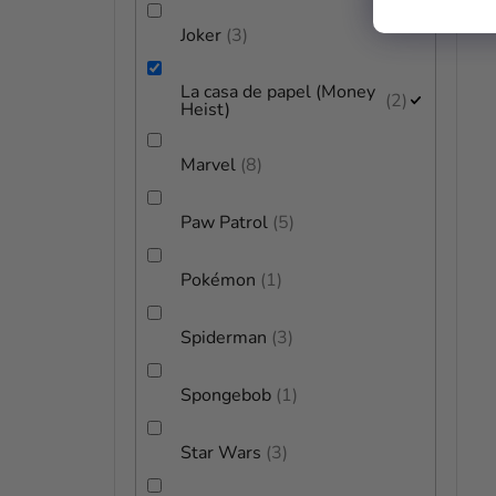
Joker
3
La casa de papel (Money
2
Heist)
Marvel
8
Paw Patrol
5
Pokémon
1
Spiderman
3
Spongebob
1
Star Wars
3