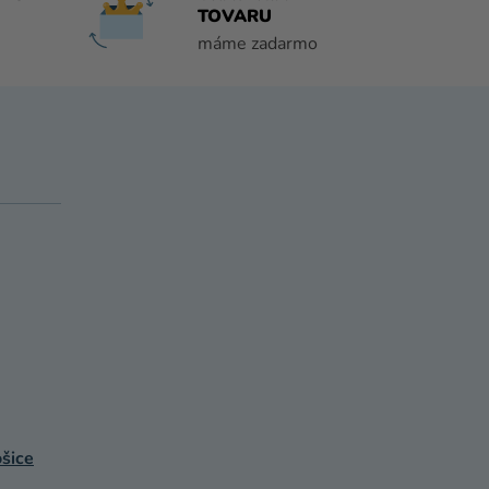
TOVARU
máme zadarmo
šice