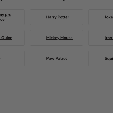
my pre
Harry Potter
Joke
cov
y Quinn
Mickey Mouse
Iron
y
Paw Patrol
Squ