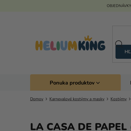
Prejsť
OBJEDNÁVKY
na
obsah
HĽ
Ponuka produktov
Domov
Karnevalové kostýmy a masky
Kostýmy
LA CASA DE PAPEL