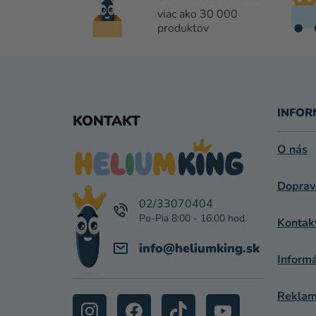
viac ako 30 000
produktov
Z
Á
INFOR
KONTAKT
P
O nás
Ä
Doprav
T
02/33070404
I
Kontak
E
info
@
heliumking.sk
Inform
Reklamá