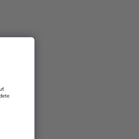
uť
jdete