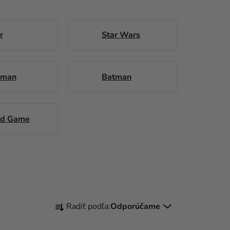
r
Star Wars
 man
Batman
id Game
R
Radiť podľa:
Odporúčame
A