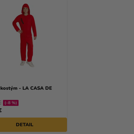
 kostým - LA CASA DE
€
(–8 %)
€
DETAIL