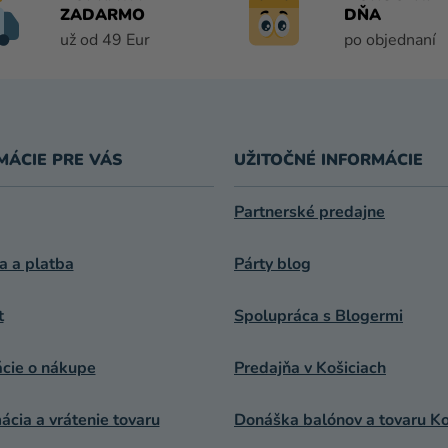
ZADARMO
DŇA
už od 49 Eur
po objednaní
MÁCIE PRE VÁS
UŽITOČNÉ INFORMÁCIE
Partnerské predajne
a a platba
Párty blog
t
Spolupráca s Blogermi
ácie o nákupe
Predajňa v Košiciach
cia a vrátenie tovaru
Donáška balónov a tovaru Ko