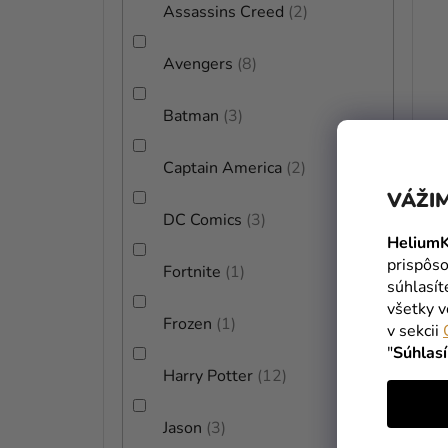
Assassins Creed
2
Avengers
8
Batman
3
Captain America
2
VÁŽIM
DC Comics
3
HeliumK
prispôso
Fortnite
1
súhlasí
všetky v
Frozen
1
v sekcii
"
Súhlas
Harry Potter
12
Jason
3