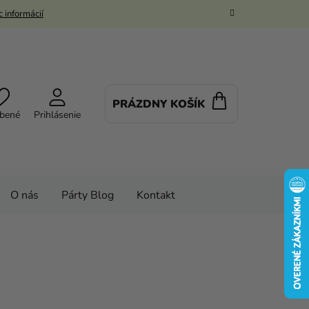
 informácií
PRÁZDNY KOŠÍK
NÁKUPNÝ
bené
Prihlásenie
KOŠÍK
O nás
Párty Blog
Kontakt