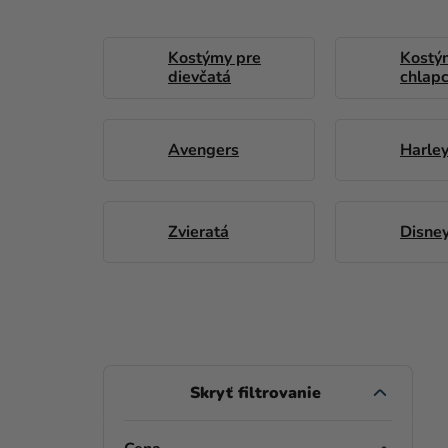
Kostýmy pre
Kostý
dievčatá
chlap
Avengers
Harle
Zvieratá
Disne
B
O