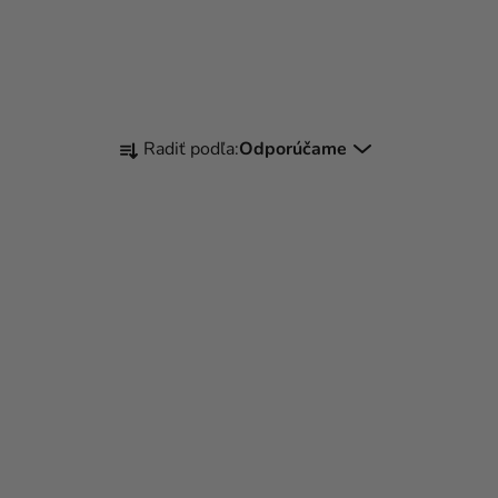
R
Radiť podľa:
Odporúčame
A
D
E
N
I
E
P
R
O