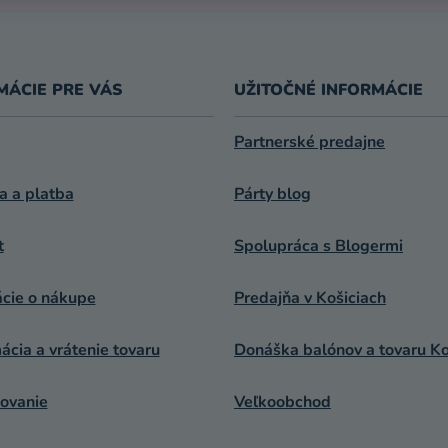
R
V
K
Y
MÁCIE PRE VÁS
UŽITOČNÉ INFORMÁCIE
V
Ý
P
Partnerské predajne
I
S
a a platba
Párty blog
U
t
Spolupráca s Blogermi
ácie o nákupe
Predajňa v Košiciach
cia a vrátenie tovaru
Donáška balónov a tovaru Ko
ovanie
Veľkoobchod