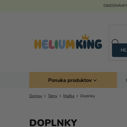
Prejsť
OBJEDNÁVKY
na
obsah
HĽ
Ponuka produktov
Domov
Témy
Mačka
Doplnky
DOPLNKY