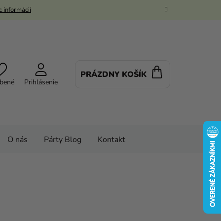
 informácií
PRÁZDNY KOŠÍK
NÁKUPNÝ
bené
Prihlásenie
KOŠÍK
O nás
Párty Blog
Kontakt