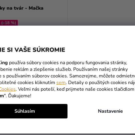
ky na tvár - Mačka
(–18 %)
DO KOŠÍKA
E SI VAŠE SÚKROMIE
ing
používa súbory cookies na podporu fungovania stránky,
benie reklám a zlepšenie služieb. Používaním našej stránky
O
te s používaním súborov cookies. Samozrejme, môžete odmietn
V
oliteľné cookies kliknutím
sem
. Detaily o použitých cookies ná
L
Cookies
. Veľmi nás poteší, keď prijmete naše cookies tlačidlom
Á
ím
". Ďakujeme!
D
A
C
Súhlasím
Nastavenie
DOPRAVA
DORUČENIE 
I
ZADARMO
DŇA
E
už od 49 Eur
po objednaní
P