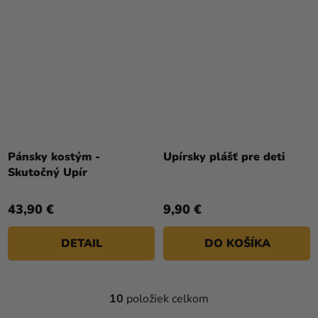
Pánsky kostým -
Upírsky plášť pre deti
Skutočný Upír
43,90 €
9,90 €
DETAIL
DO KOŠÍKA
10
položiek celkom
O