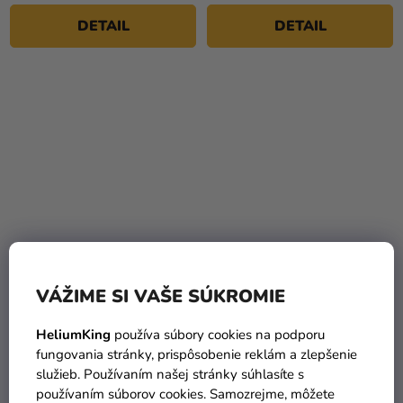
5
5
DETAIL
DETAIL
hviezdičiek.
hviezdičiek.
Priemerné
hodnotenie
Detský kostým vampíra
Detský kostým Vampírka
produktu
VÁŽIME SI VAŠE SÚKROMIE
je
24,99 €
29,99 €
(–12 %)
(až –11 %)
4,6
HeliumKing
používa súbory cookies na podporu
21,79 €
26,69 €
od
z
fungovania stránky, prispôsobenie reklám a zlepšenie
5
služieb. Používaním našej stránky súhlasíte s
DETAIL
DETAIL
hviezdičiek.
používaním súborov cookies. Samozrejme, môžete