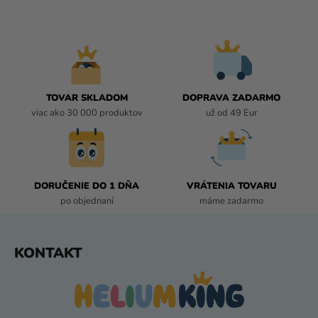
V
L
Á
D
A
C
I
TOVAR SKLADOM
DOPRAVA ZADARMO
E
viac ako 30 000 produktov
už od 49 Eur
P
R
V
K
DORUČENIE DO 1 DŇA
VRÁTENIA TOVARU
Y
po objednaní
máme zadarmo
V
Ý
P
Z
KONTAKT
I
Á
S
P
U
Ä
T