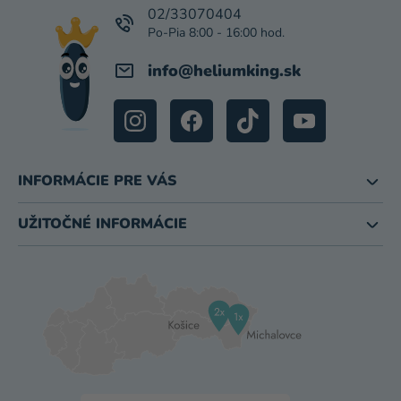
I
02/33070404
E
info
@
heliumking.sk
INFORMÁCIE PRE VÁS
UŽITOČNÉ INFORMÁCIE