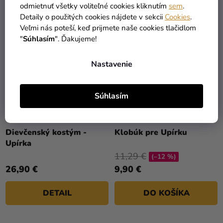
odmietnuť všetky voliteľné cookies kliknutím
sem
.
Detaily o použitých cookies nájdete v sekcii
Cookies
.
Veľmi nás poteší, keď prijmete naše cookies tlačidlom
"
Súhlasím
". Ďakujeme!
Nastavenie
Súhlasím
Priemerné
hodnotenie
Dievčenský kostým -
Klobúk pre Upírku
produktu
Upírka
je
11,29 €
(–12 %)
5,0
26,90 €
9,90 €
z
5
DETAIL
DO KOŠÍKA
hviezdičiek.