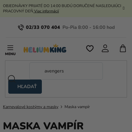
Prejsť
OBJEDNÁVKY PRIJATÉ DO 14:00 BUDÚ DORUČENÉ NASLEDUJÚCI
na
PRACOVNÝ DEŇ
Viac informácií
obsah
02/33 070 404
N
K
HĽADAŤ
Nožnicové
stany
Karnevalové kostýmy a masky
Maska vampír
Kanekalon
Hélium
MASKA VAMPÍR
a