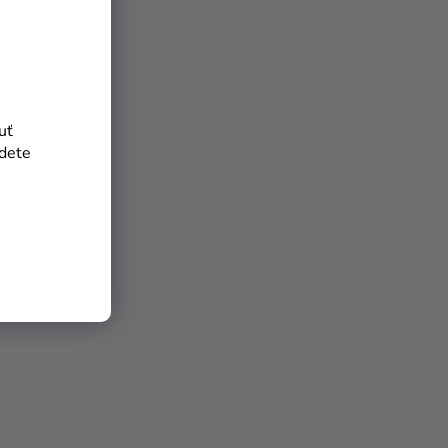
uť
jdete