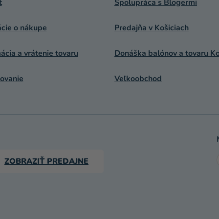
t
Spolupráca s Blogermi
ácie o nákupe
Predajňa v Košiciach
cia a vrátenie tovaru
Donáška balónov a tovaru Ko
ovanie
Veľkoobchod
ZOBRAZIŤ PREDAJNE