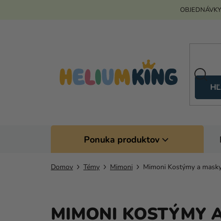
Prejsť
OBJEDNÁVKY
na
obsah
HĽ
Ponuka produktov
Domov
Témy
Mimoni
Mimoni Kostýmy a mask
MIMONI KOSTÝMY 