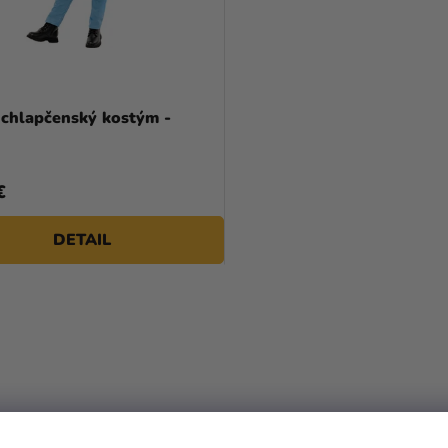
 chlapčenský kostým -
€
DETAIL
O
V
L
Á
D
A