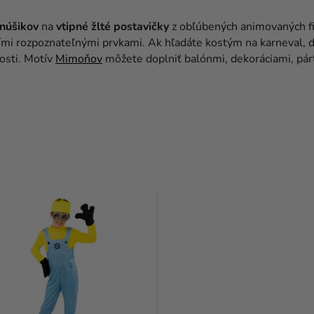
anúšikov
na
vtipné žlté postavičky
z obľúbených animovaných fi
ími rozpoznateľnými prvkami. Ak hľadáte kostým na karneval, d
tosti. Motív
Mimoňov
môžete doplniť balónmi, dekoráciami, pá