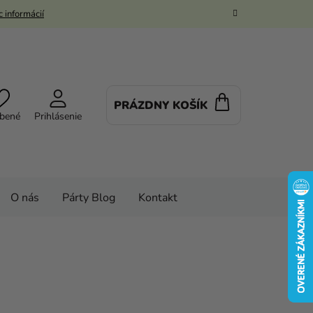
 informácií
PRÁZDNY KOŠÍK
NÁKUPNÝ
bené
Prihlásenie
KOŠÍK
O nás
Párty Blog
Kontakt