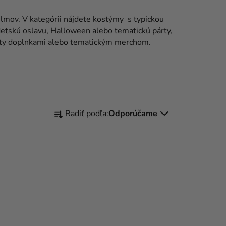
lmov. V kategórii nájdete kostýmy s typickou
etskú oslavu, Halloween alebo tematickú párty,
rty doplnkami alebo tematickým merchom.
R
Radiť podľa:
Odporúčame
A
D
E
N
I
E