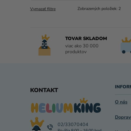
Zobrazených položiek:
2
Vymazať filtre
TOVAR SKLADOM
viac ako 30 000
produktov
Z
Á
INFOR
KONTAKT
P
O nás
Ä
Doprav
T
02/33070404
I