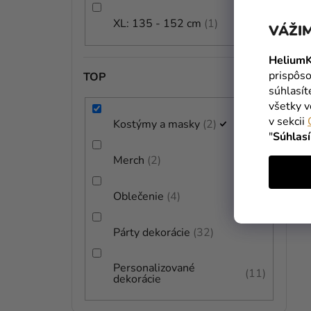
XL: 135 - 152 cm
1
VÁŽIM
HeliumK
prispôso
TOP
súhlasí
všetky v
v sekcii
Kostýmy a masky
2
"
Súhlas
Merch
2
Oblečenie
4
Párty dekorácie
32
Personalizované
11
dekorácie