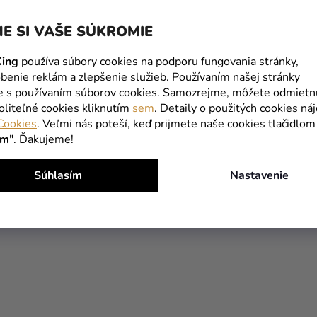
C
I
E SI VAŠE SÚKROMIE
E
P
ing
používa súbory cookies na podporu fungovania stránky,
R
benie reklám a zlepšenie služieb. Používaním našej stránky
V
te s používaním súborov cookies. Samozrejme, môžete odmietn
K
oliteľné cookies kliknutím
sem
. Detaily o použitých cookies ná
Y
Cookies
. Veľmi nás poteší, keď prijmete naše cookies tlačidlom
V
ím
". Ďakujeme!
Ý
P
Súhlasím
Nastavenie
I
S
U