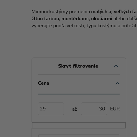
Mimoni kostýmy premenia
malých aj veľkých f
žltou farbou, montérkami, okuliarmi
alebo ďalš
vyberajte podľa veľkosti, typu kostýmu a príleži
B
O
Č
Cena
V
N
Ý
Ý
29
30
P
P
I
A