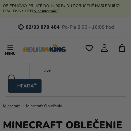
Prejsť
OBJEDNÁVKY PRIJATÉ DO 14:00 BUDÚ DORUČENÉ NASLEDUJÚCI
na
PRACOVNÝ DEŇ
Viac informácií
obsah
02/33 070 404
N
K
HĽADAŤ
Nožnicové
stany
Minecraft
Minecraft Oblečenie
Kanekalon
Hélium
MINECRAFT OBLEČENIE
a