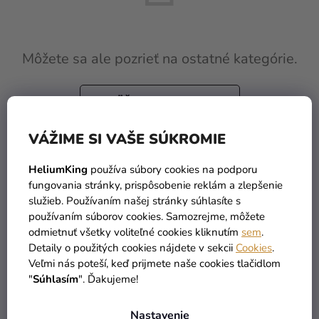
a merch
Sviatky
Môžete sa ale pozrieť na ostatné kategórie.
Kreatívne
potreby
SPÄŤ DO OBCHODU
Personalizované
produkty
VÁŽIME SI VAŠE SÚKROMIE
Témy
HeliumKing
používa súbory cookies na podporu
Výpredaj
fungovania stránky, prispôsobenie reklám a zlepšenie
služieb. Používaním našej stránky súhlasíte s
O
používaním súborov cookies. Samozrejme, môžete
nás
TOVAR SKLADOM
DOPRAVA ZADARMO
odmietnuť všetky voliteľné cookies kliknutím
sem
.
viac ako 30 000 produktov
už od 49 Eur
Detaily o použitých cookies nájdete v sekcii
Cookies
.
Párty
Veľmi nás poteší, keď prijmete naše cookies tlačidlom
Blog
"
Súhlasím
". Ďakujeme!
Kontakt
Nastavenie
DORUČENIE DO 1 DŇA
VRÁTENIA TOVARU