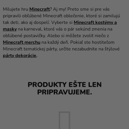
balóny
Milujete hru
Minecraft
? Aj my! Preto sme si pre vás
Svadba
pripravili obľúbené Minecraft oblečenie, ktoré si zamilujú
tak deti, ako aj dospelí. Vyberte si
Minecraft kostýmy a
Párty
masky
na karneval, ktoré vás o pár sekúnd zmenia na
obľúbené postavičky. Alebo si môžete zvoliť niečo z
Výzdoba
Minecraft merchu
na každý deň. Pokiaľ ste hostiteľom
a
Minecraft tematickej párty, určite nezabudnite na štýlové
doplnky
párty dekorácie
.
Karnevalové
kostýmy a
masky
PRODUKTY EŠTE LEN
Oblečenie
PRIPRAVUJEME.
Pečenie
Novinky
Darčeky