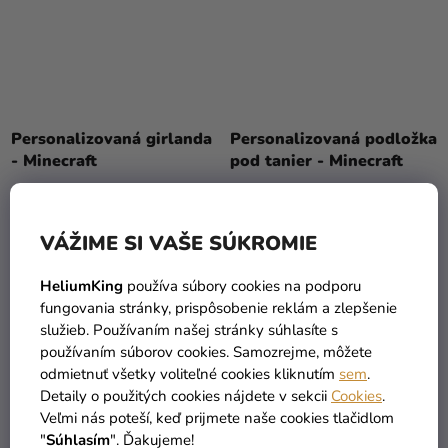
Personalizovaná girlanda
Personalizovaná podložka
- Minecraft
pod tanier - Minecraft
5,49 €
9,99 €
VÁŽIME SI VAŠE SÚKROMIE
DO KOŠÍKA
DO KOŠÍKA
HeliumKing
používa súbory cookies na podporu
fungovania stránky, prispôsobenie reklám a zlepšenie
služieb. Používaním našej stránky súhlasíte s
PERSONAL
PERSONAL
používaním súborov cookies. Samozrejme, môžete
odmietnuť všetky voliteľné cookies kliknutím
sem
.
Detaily o použitých cookies nájdete v sekcii
Cookies
.
Veľmi nás poteší, keď prijmete naše cookies tlačidlom
"
Súhlasím
". Ďakujeme!