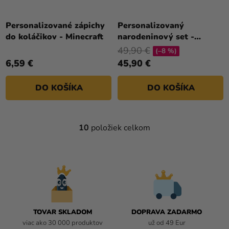
Personalizované zápichy
Personalizovaný
do koláčikov - Minecraft
narodeninový set -
Minecraft
49,90 €
(–8 %)
6,59 €
45,90 €
DO KOŠÍKA
DO KOŠÍKA
10
položiek celkom
O
V
L
Á
D
A
C
I
TOVAR SKLADOM
DOPRAVA ZADARMO
E
viac ako 30 000 produktov
už od 49 Eur