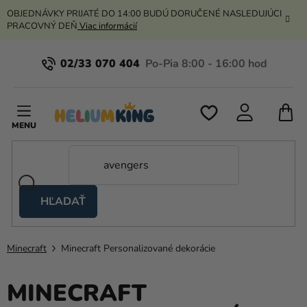
Prejsť
OBJEDNÁVKY PRIJATÉ DO 14:00 BUDÚ DORUČENÉ NASLEDUJÚCI
na
PRACOVNÝ DEŇ
Viac informácií
obsah
02/33 070 404
N
K
HĽADAŤ
Nožnicové
stany
Minecraft
Minecraft Personalizované dekorácie
Kanekalon
Hélium
MINECRAFT
a