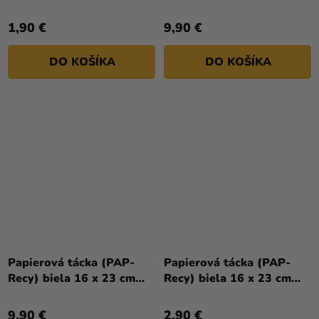
`č.4` [25 ks]
`č.4` [250 ks]
1,90 €
9,90 €
DO KOŠÍKA
DO KOŠÍKA
Papierová tácka (PAP-
Papierová tácka (PAP-
Recy) biela 16 x 23 cm
Recy) biela 16 x 23 cm
`č.5` [100 ks]
`č.5` [25 ks]
9,90 €
2,90 €