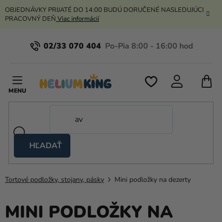
Prejsť
OBJEDNÁVKY PRIJATÉ DO 14:00 BUDÚ DORUČENÉ NASLEDUJÚCI
na
PRACOVNÝ DEŇ
Viac informácií
obsah
02/33 070 404
N
K
HĽADAŤ
Nožnicové
stany
Tortové podložky, stojany, pásky
Mini podložky na dezerty
Kanekalon
Hélium
MINI PODLOŽKY NA
a