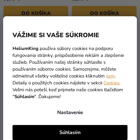
DO KOŠÍKA
DO KOŠÍKA
VÁŽIME SI VAŠE SÚKROMIE
HeliumKing
používa súbory cookies na podporu
fungovania stránky, prispôsobenie reklám a zlepšenie
služieb. Používaním našej stránky súhlasíte s
používaním súborov cookies. Samozrejme, môžete
odmietnuť všetky voliteľné cookies kliknutím
sem
.
Detaily o použitých cookies nájdete v sekcii
Cookies
.
Veľmi nás poteší, keď prijmete naše cookies tlačidlom
"
Súhlasím
". Ďakujeme!
Papierová tácka (PAP-
Papierová tácka biela 11
Recy) biela 16 x 23 cm
x 17 cm `č.3+` [250 ks]
Nastavenie
`č.5` [250 ks]
19,90 €
9,90 €
Súhlasím
DO KOŠÍKA
DO KOŠÍKA