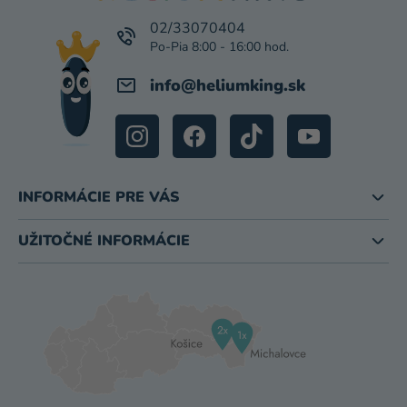
T
I
02/33070404
E
info
@
heliumking.sk
INFORMÁCIE PRE VÁS
UŽITOČNÉ INFORMÁCIE