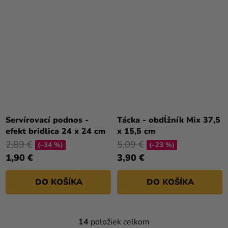
Servírovací podnos -
Tácka - obdĺžník Mix 37,5
efekt bridlica 24 x 24 cm
x 15,5 cm
2,89 €
5,09 €
(–34 %)
(–23 %)
1,90 €
3,90 €
DO KOŠÍKA
DO KOŠÍKA
14
položiek celkom
O