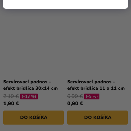
Servírovací podnos -
Servírovací podnos -
efekt bridlica 30x14 cm
efekt bridlica 11 x 11 cm
2,19 €
0,99 €
(–13 %)
(–9 %)
1,90 €
0,90 €
DO KOŠÍKA
DO KOŠÍKA