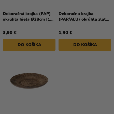
U
a merch
K
Sviatky
T
Dekoračná krajka (PAP)
Dekoračná krajka
okrúhla biela Ø28cm [100
(PAP/ALU) okrúhla zlatá
O
Kreatívne
ks]
Ø36cm [4 ks]
V
potreby
3,90 €
1,90 €
Personalizované
produkty
DO KOŠÍKA
DO KOŠÍKA
Témy
Výpredaj
O
nás
Párty
Blog
Kontakt