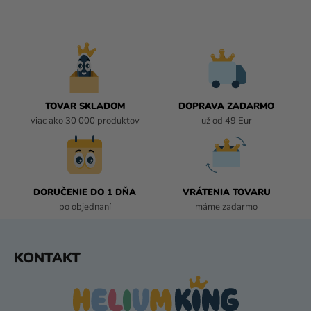
V
L
Á
D
A
C
I
TOVAR SKLADOM
DOPRAVA ZADARMO
E
viac ako 30 000 produktov
už od 49 Eur
P
R
V
K
DORUČENIE DO 1 DŇA
VRÁTENIA TOVARU
Y
po objednaní
máme zadarmo
V
Ý
P
Z
KONTAKT
I
Á
S
P
U
Ä