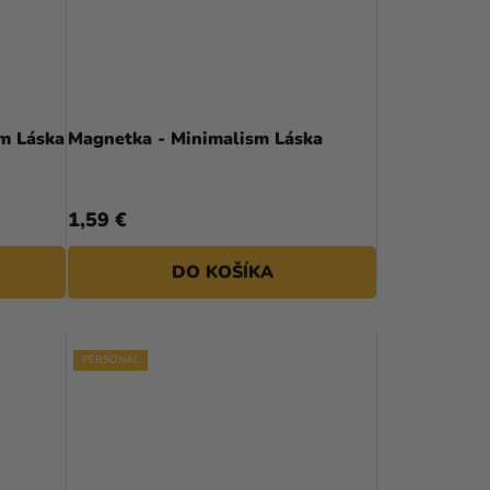
R
O
D
U
sm Láska
Magnetka - Minimalism Láska
K
T
1,59 €
O
DO KOŠÍKA
V
PERSONAL