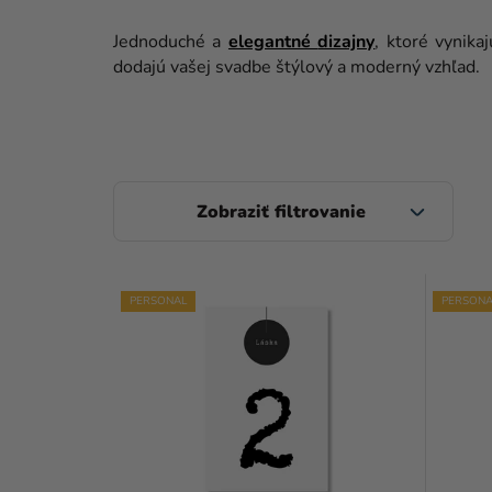
Jednoduché a
elegantné
dizajny
, ktoré vynika
dodajú vašej svadbe štýlový a moderný vzhľad.
B
O
Č
V
N
PERSONAL
PERSONA
Ý
Ý
P
P
I
A
S
N
P