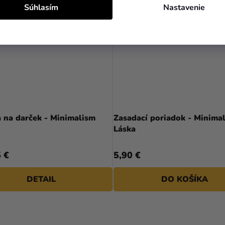
Súhlasím
Nastavenie
 na darček - Minimalism
Zasadací poriadok - Minima
Láska
 €
5,90 €
DETAIL
DO KOŠÍKA
O