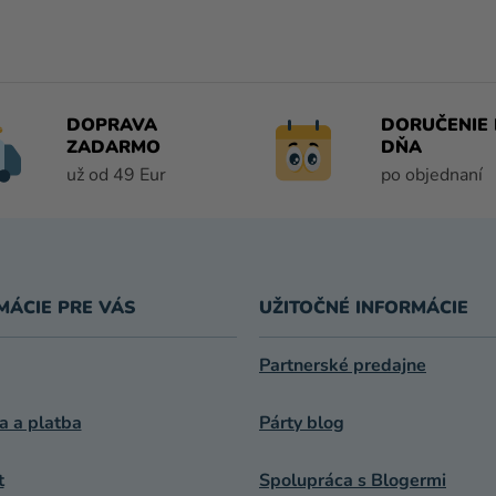
V
L
Á
D
A
DOPRAVA
DORUČENIE 
C
ZADARMO
DŇA
I
už od 49 Eur
po objednaní
E
P
R
V
K
MÁCIE PRE VÁS
UŽITOČNÉ INFORMÁCIE
Y
V
Ý
Partnerské predajne
P
I
a a platba
Párty blog
S
U
t
Spolupráca s Blogermi