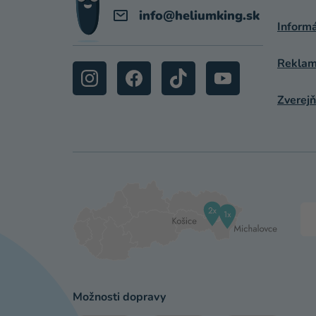
E
info
@
heliumking.sk
Inform
Reklamá
Zverejň
Možnosti dopravy