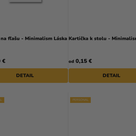
 na fľašu - Minimalism Láska
Kartička k stolu - Minimali
 €
0,15 €
od
DETAIL
DETAIL
L
PERSONAL