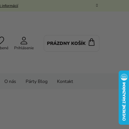
 informácií
PRÁZDNY KOŠÍK
NÁKUPNÝ
bené
Prihlásenie
KOŠÍK
O nás
Párty Blog
Kontakt