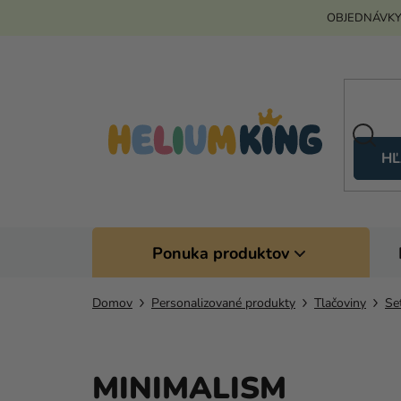
Prejsť
OBJEDNÁVKY
na
obsah
HĽ
Ponuka produktov
Domov
Personalizované produkty
Tlačoviny
Se
MINIMALISM