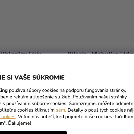
 Minimalism Láska
Nálepka - Minimalism Láska
 €
0,25 €
E SI VAŠE SÚKROMIE
od
ing
používa súbory cookies na podporu fungovania stránky,
DETAIL
DETAIL
benie reklám a zlepšenie služieb. Používaním našej stránky
te s používaním súborov cookies. Samozrejme, môžete odmietn
oliteľné cookies kliknutím
sem
. Detaily o použitých cookies ná
L
PERSONAL
Cookies
. Veľmi nás poteší, keď prijmete naše cookies tlačidlom
ím
". Ďakujeme!