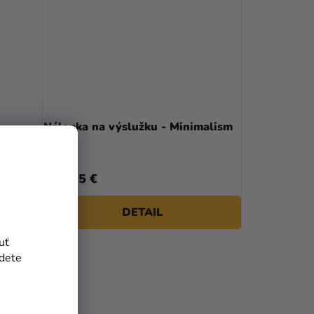
Nálepka na výslužku - Minimalism
Láska
0,35 €
od
DETAIL
uť
jdete