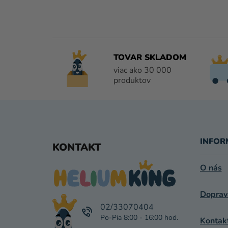
TOVAR SKLADOM
viac ako 30 000
produktov
Z
Á
INFOR
KONTAKT
P
O nás
Ä
Doprav
T
02/33070404
I
Kontak