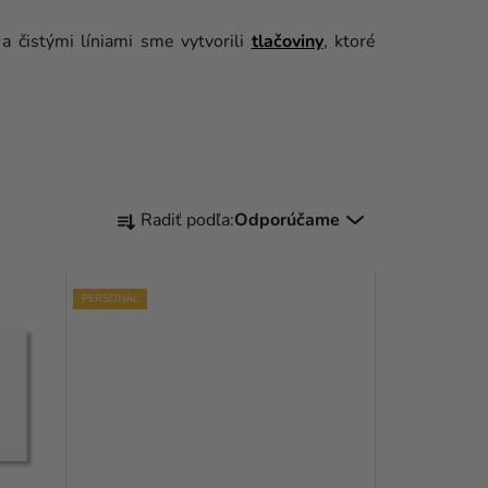
a čistými líniami sme vytvorili
tlačoviny
, ktoré
R
Radiť podľa:
Odporúčame
A
D
PERSONAL
E
N
I
E
P