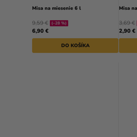
D
Misa na miesenie 6 l
Misa na
U
9,59 €
3,69 €
(–28 %)
K
6,90 €
2,90 €
T
DO KOŠÍKA
O
V