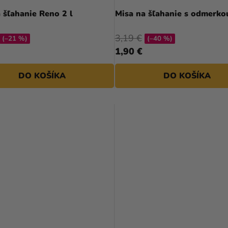
 šľahanie Reno 2 l
Misa na šľahanie s odmerkou
3,19 €
(–21 %)
(–40 %)
1,90 €
DO KOŠÍKA
DO KOŠÍKA