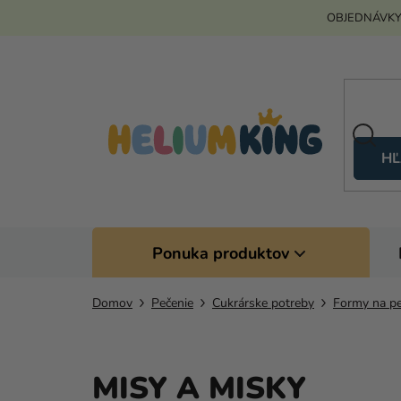
Prejsť
OBJEDNÁVKY
na
obsah
HĽ
Ponuka produktov
Domov
Pečenie
Cukrárske potreby
Formy na pe
MISY A MISKY