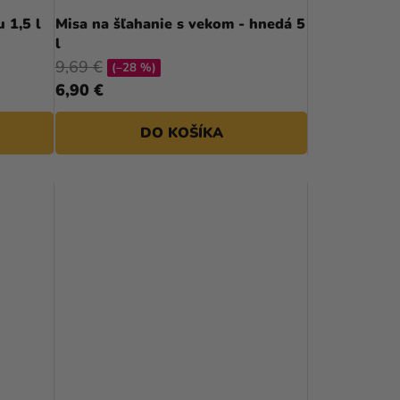
D
 1,5 l
Misa na šľahanie s vekom - hnedá 5
l
U
9,69 €
(–28 %)
K
6,90 €
T
DO KOŠÍKA
O
V