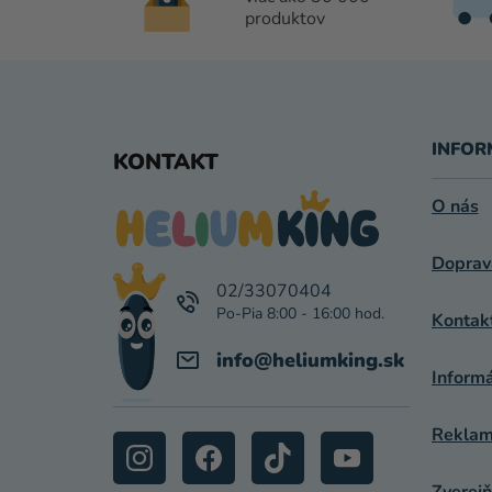
produktov
Z
Á
INFOR
KONTAKT
P
O nás
Ä
Doprav
T
02/33070404
I
Kontak
E
info
@
heliumking.sk
Inform
Reklamá