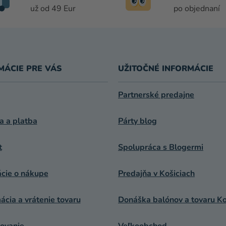
I
už od 49 Eur
po objednaní
E
P
R
V
K
MÁCIE PRE VÁS
UŽITOČNÉ INFORMÁCIE
Y
V
Ý
Partnerské predajne
P
I
a a platba
Párty blog
S
U
t
Spolupráca s Blogermi
ácie o nákupe
Predajňa v Košiciach
cia a vrátenie tovaru
Donáška balónov a tovaru Ko