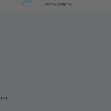
máme zadarmo
šice