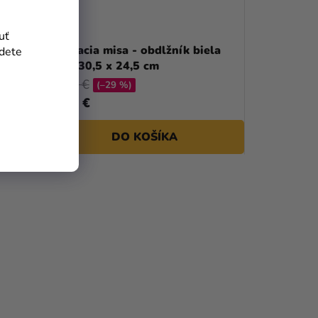
uť
 x 5,5 cm
Zapekacia misa - obdlžník biela
jdete
vlnka 30,5 x 24,5 cm
15,49 €
(–29 %)
10,90 €
DO KOŠÍKA