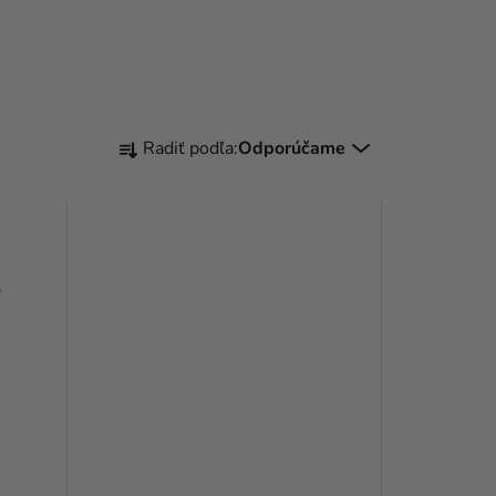
R
Radiť podľa:
Odporúčame
A
D
E
N
I
E
P
R
O