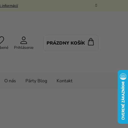
 informácií
PRÁZDNY KOŠÍK
NÁKUPNÝ
bené
Prihlásenie
KOŠÍK
O nás
Párty Blog
Kontakt