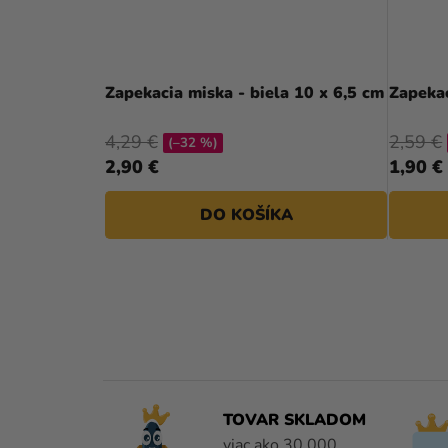
Zapekacia miska - biela 10 x 6,5 cm
Zapekac
4,29 €
2,59 €
(–32 %)
2,90 €
1,90 €
DO KOŠÍKA
TOVAR SKLADOM
viac ako 30 000