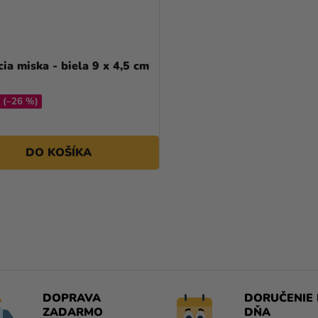
ia miska - biela 9 x 4,5 cm
(–26 %)
DO KOŠÍKA
O
V
L
Á
D
A
DOPRAVA
DORUČENIE 
C
ZADARMO
DŇA