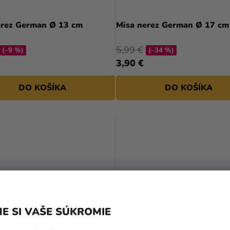
erez German Ø 13 cm
Misa nerez German Ø 17 cm
5,99 €
(–9 %)
(–34 %)
3,90 €
DO KOŠÍKA
DO KOŠÍKA
E SI VAŠE SÚKROMIE