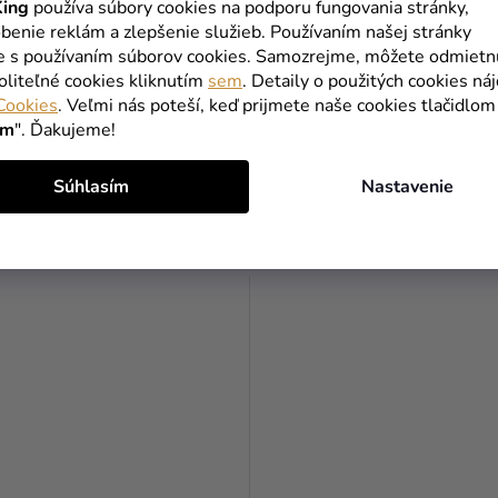
ing
používa súbory cookies na podporu fungovania stránky,
benie reklám a zlepšenie služieb. Používaním našej stránky
te s používaním súborov cookies. Samozrejme, môžete odmietn
nová miska - biela 13 cm
Zapekacia miska - biela 9
oliteľné cookies kliknutím
sem
. Detaily o použitých cookies ná
Cookies
. Veľmi nás poteší, keď prijmete naše cookies tlačidlom
ím
". Ďakujeme!
2,99 €
(–36 %)
(–36 %)
1,90 €
Súhlasím
Nastavenie
DO KOŠÍKA
DO KOŠÍKA