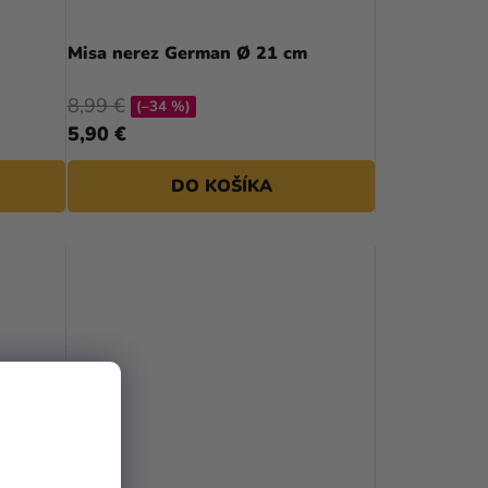
Misa nerez German Ø 21 cm
8,99 €
(–34 %)
5,90 €
DO KOŠÍKA