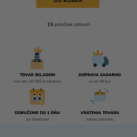
DO KOŠÍKA
15
položiek celkom
O
V
L
Á
D
A
C
I
TOVAR SKLADOM
DOPRAVA ZADARMO
E
viac ako 30 000 produktov
už od 49 Eur
P
R
V
K
DORUČENIE DO 1 DŇA
VRÁTENIA TOVARU
Y
po objednaní
máme zadarmo
V
Ý
P
Z