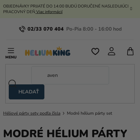
Prejsť
OBJEDNÁVKY PRIJATÉ DO 14:00 BUDÚ DORUČENÉ NASLEDUJÚCI
na
PRACOVNÝ DEŇ
Viac informácií
obsah
02/33 070 404
N
K
HĽADAŤ
Nožnicové
stany
Héliové párty sety podľa čísla
Modré hélium párty set
Kanekalon
Hélium
MODRÉ HÉLIUM PÁRTY
a