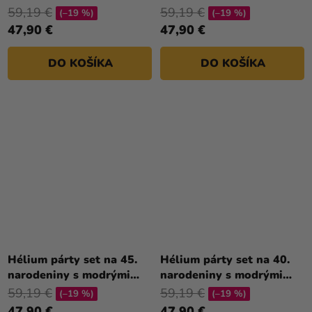
balónmi
balónmi
59,19 €
59,19 €
(–19 %)
(–19 %)
47,90 €
47,90 €
DO KOŠÍKA
DO KOŠÍKA
Hélium párty set na 45.
Hélium párty set na 40.
narodeniny s modrými
narodeniny s modrými
balónmi
balónmi
59,19 €
59,19 €
(–19 %)
(–19 %)
47,90 €
47,90 €