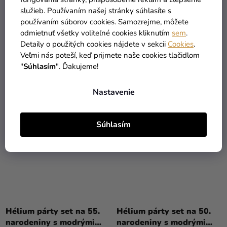
Hélium párty set na 65.
Hélium párty set na 60.
služieb. Používaním našej stránky súhlasíte s
narodeniny s modrými
narodeniny s modrými
používaním súborov cookies. Samozrejme, môžete
balónmi
balónmi
59,19 €
59,19 €
(–19 %)
(–19 %)
odmietnuť všetky voliteľné cookies kliknutím
sem
.
47,90 €
47,90 €
Detaily o použitých cookies nájdete v sekcii
Cookies
.
Veľmi nás poteší, keď prijmete naše cookies tlačidlom
"
Súhlasím
". Ďakujeme!
DO KOŠÍKA
DO KOŠÍKA
Nastavenie
Súhlasím
Hélium párty set na 55.
Hélium párty set na 50.
narodeniny s modrými
narodeniny s modrými