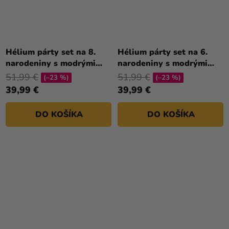
Hélium párty set na 8.
Hélium párty set na 6.
narodeniny s modrými
narodeniny s modrými
balónmi
balónmi
51,99 €
51,99 €
(–23 %)
(–23 %)
39,99 €
39,99 €
DO KOŠÍKA
DO KOŠÍKA