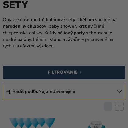
SETY
balóny
Svadba
Objavte naše
modré balónové sety s héliom
vhodné na
narodeniny chlapcov
,
baby shower
,
krstiny
či iné
Párty
chlapčenské oslavy. Každý
héliový párty set
obsahuje
Výzdoba
modré balóny, hélium, stuhu a závažie – pripravené na
a
rýchlu a efektnú výzdobu.
doplnky
V
Karnevalové
Ý
kostýmy a
FILTROVANIE
P
masky
I
R
Oblečenie
S
Radiť podľa:
Najpredávanejšie
A
P
Pečenie
D
R
E
Novinky
O
N
D
Darčeky
I