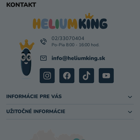
KONTAKT
I
Á
S
P
U
Ä
T
I
02/33070404
E
info
@
heliumking.sk
INFORMÁCIE PRE VÁS
UŽITOČNÉ INFORMÁCIE