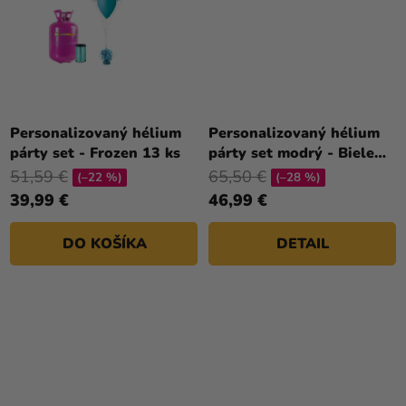
Personalizovaný hélium
Personalizovaný hélium
párty set - Frozen 13 ks
párty set modrý - Biele
srdce 31 ks
51,59 €
65,50 €
(–22 %)
(–28 %)
39,99 €
46,99 €
DO KOŠÍKA
DETAIL