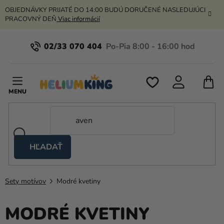
Prejsť
OBJEDNÁVKY PRIJATÉ DO 14:00 BUDÚ DORUČENÉ NASLEDUJÚCI
na
PRACOVNÝ DEŇ
Viac informácií
obsah
02/33 070 404
N
K
HĽADAŤ
Nožnicové
stany
Sety motívov
Modré kvetiny
Kanekalon
Hélium
MODRÉ KVETINY
a