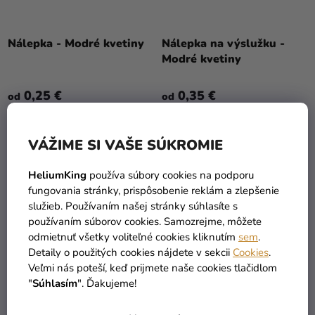
Nálepka - Modré kvetiny
Nálepka na výslužku -
Modré kvetiny
0,25 €
0,35 €
od
od
DETAIL
DETAIL
VÁŽIME SI VAŠE SÚKROMIE
HeliumKing
používa súbory cookies na podporu
PERSONAL
PERSONAL
fungovania stránky, prispôsobenie reklám a zlepšenie
služieb. Používaním našej stránky súhlasíte s
používaním súborov cookies. Samozrejme, môžete
odmietnuť všetky voliteľné cookies kliknutím
sem
.
Detaily o použitých cookies nájdete v sekcii
Cookies
.
Veľmi nás poteší, keď prijmete naše cookies tlačidlom
"
Súhlasím
". Ďakujeme!