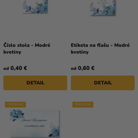
R
a merch
O
O
V
Sviatky
D
U
Kreatívne
K
potreby
T
Číslo stola - Modré
Etiketa na fľašu - Modré
Personalizované
O
kvetiny
kvetiny
produkty
V
Témy
0,40 €
0,60 €
od
od
Výpredaj
DETAIL
DETAIL
O
nás
PERSONAL
PERSONAL
Párty
Blog
Kontakt