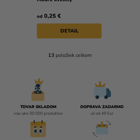
0,25 €
od
DETAIL
13
položiek celkom
O
V
L
Á
D
A
C
I
TOVAR SKLADOM
DOPRAVA ZADARMO
E
viac ako 30 000 produktov
už od 49 Eur
P
R
V