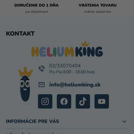
K
DORUČENIE DO 1 DŇA
VRÁTENIA TOVARU
Y
po objednaní
máme zadarmo
V
Ý
P
Z
KONTAKT
I
Á
S
P
U
Ä
T
I
02/33070404
E
info
@
heliumking.sk
INFORMÁCIE PRE VÁS