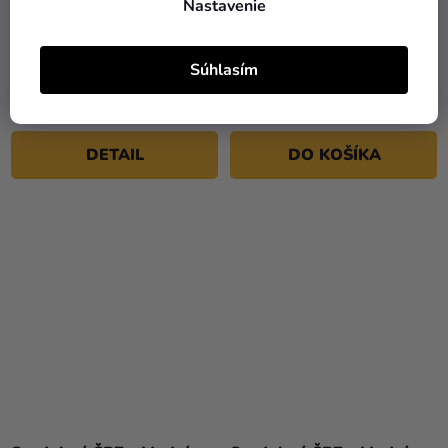
Nastavenie
Oznámenie - Modré
Zasadací poriadok -
kvetiny
Modré kvetiny
Súhlasím
0,35 €
5,90 €
od
DETAIL
DO KOŠÍKA