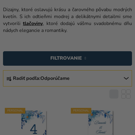
balóny
Dizajny, ktoré oslavujú krásu a čarovného pôvabu modrých
Svadba
kvetín. S ich odtieňmi modrej a delikátnymi detailmi sme
vytvorili
tlačoviny
, ktoré dodajú vášmu svadobnému dňu
Párty
nádych elegancie a romantiky.
Výzdoba
V
a
Ý
doplnky
FILTROVANIE
P
Karnevalové
I
R
kostýmy a
S
Radiť podľa:
Odporúčame
A
masky
P
D
R
Oblečenie
E
O
N
Pečenie
D
I
PERSONAL
PERSONAL
U
Novinky
E
K
P
Darčeky
T