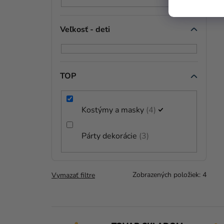
Veľkosť - deti
TOP
Kostýmy a masky
4
Párty dekorácie
3
Zobrazených položiek:
4
Vymazať filtre