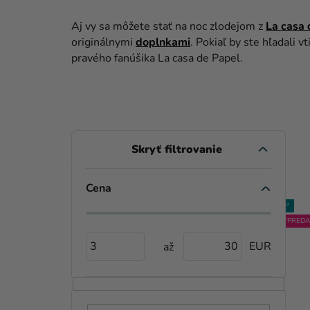
Aj vy sa môžete stať na noc zlodejom z
La casa 
originálnymi
doplnkami
. Pokiaľ by ste hľadali
pravého fanúšika La casa de Papel.
B
O
Č
Cena
V
N
TIP
TIP
VÝPREDA
Ý
Ý
3
30
P
P
I
A