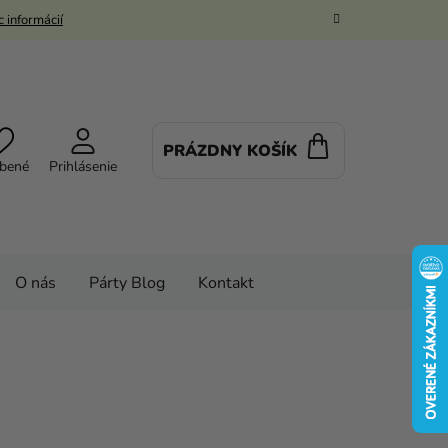
 informácií
PRÁZDNY KOŠÍK
NÁKUPNÝ
bené
Prihlásenie
KOŠÍK
O nás
Párty Blog
Kontakt