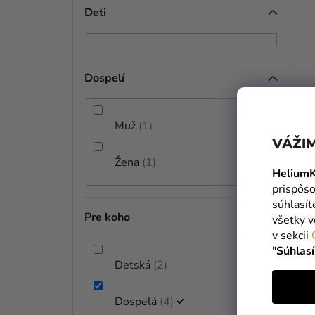
Deti
Dospelí
Muž
1
VÁŽIM
Žena
1
HeliumK
prispôso
súhlasí
Pre koho
všetky v
v sekcii
"
Súhlas
Detská
2
Dospelá
4