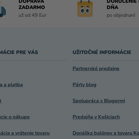
DOPRAVA
DORUČENIE 
ZADARMO
DŇA
už od 49 Eur
po objednaní
MÁCIE PRE VÁS
UŽITOČNÉ INFORMÁCIE
Partnerské predajne
a a platba
Párty blog
t
Spolupráca s Blogermi
ácie o nákupe
Predajňa v Košiciach
cia a vrátenie tovaru
Donáška balónov a tovaru Ko