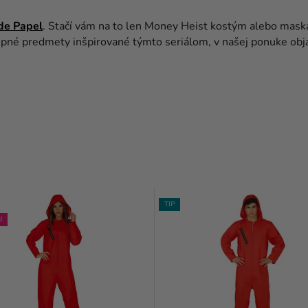
de Papel
. Stačí vám na to len Money Heist kostým alebo maska
 vtipné predmety inšpirované týmto seriálom, v našej ponuke obj
TIP
J