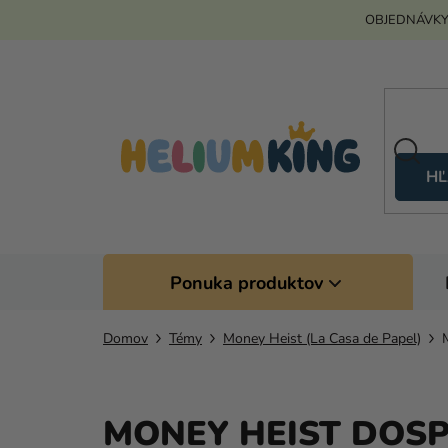
Prejsť
OBJEDNÁVKY
na
obsah
HĽ
Ponuka produktov
Domov
Témy
Money Heist (La Casa de Papel)
MONEY HEIST DOS