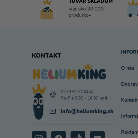
TOVAR SKLADOM
viac ako 30 000
produktov
Z
Á
INFOR
KONTAKT
P
O nás
Ä
Doprav
T
02/33070404
I
Kontak
E
info
@
heliumking.sk
Inform
Reklamá