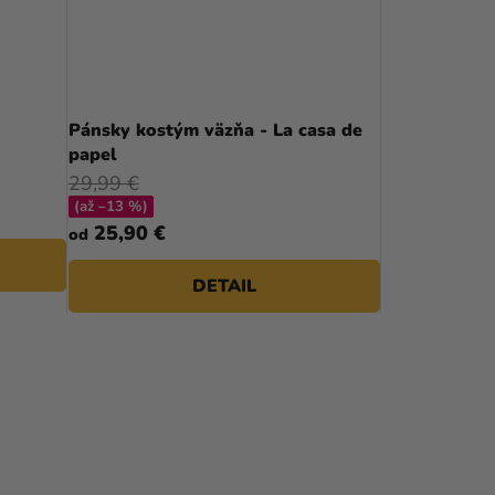
P
R
O
D
Pánsky kostým väzňa - La casa de
papel
U
29,99 €
K
(až –13 %)
25,90 €
T
od
O
DETAIL
V