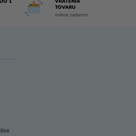
DO 1
VRÁTENIA
TOVARU
máme zadarmo
šice