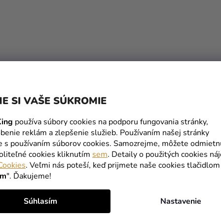
A
C
I
E
P
R
V
K
Y
E SI VAŠE SÚKROMIE
V
Ý
P
ing
používa súbory cookies na podporu fungovania stránky,
I
benie reklám a zlepšenie služieb. Používaním našej stránky
S
te s používaním súborov cookies. Samozrejme, môžete odmietn
U
oliteľné cookies kliknutím
sem
. Detaily o použitých cookies ná
Cookies
. Veľmi nás poteší, keď prijmete naše cookies tlačidlom
ím
". Ďakujeme!
Súhlasím
Nastavenie