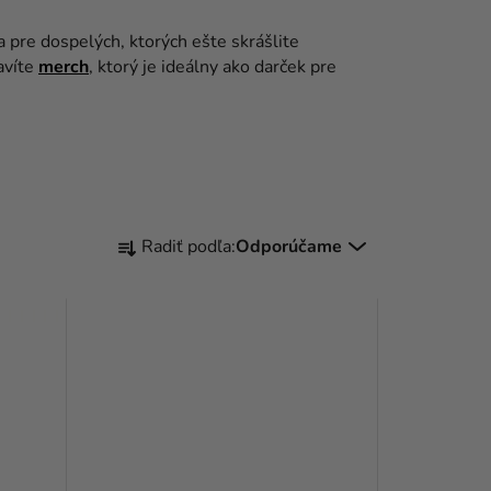
 pre dospelých, ktorých ešte skrášlite
avíte
merch
, ktorý je ideálny ako darček pre
R
Radiť podľa:
Odporúčame
A
D
E
N
I
E