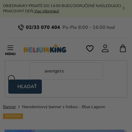
Prejsť
OBJEDNÁVKY PRIJATÉ DO 14:00 BUDÚ DORUČENÉ NASLEDUJÚCI
na
PRACOVNÝ DEŇ
Viac informácií
obsah
02/33 070 404
N
K
HĽADAŤ
Nožnicové
stany
Banner
Narodeninový banner s fotkou - Blue Lagoon
Kanekalon
PERSONAL
Hélium
a