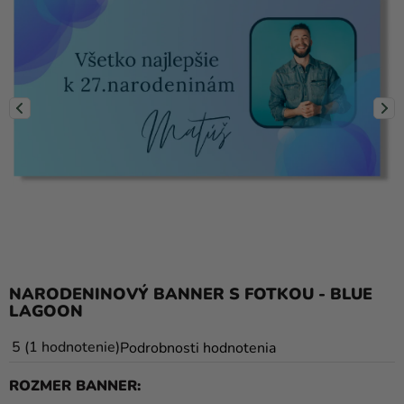
balóny
Svadba
Párty
Výzdoba
a
doplnky
Karnevalové
kostýmy a
masky
Oblečenie
NARODENINOVÝ BANNER S FOTKOU - BLUE
LAGOON
Pečenie
Priemerné
5
1 hodnotenie
Podrobnosti hodnotenia
Novinky
hodnotenie
ROZMER BANNER
Darčeky
produktu