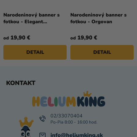
Narodeninový banner s
Narodeninový banner s
fotkou - Elegant
fotkou - Orgovan
Eukalyptus
19,90 €
19,90 €
od
od
DETAIL
DETAIL
Z
KONTAKT
Á
P
Ä
T
I
02/33070404
E
info
@
heliumking.sk