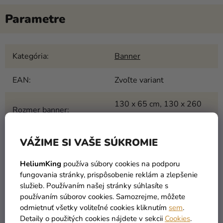
Kategória
:
Banner
EAN
:
Zvoľte variant
130 x 65 cm, 130 x 260
Rozmer banner
:
cm
VÁŽIME SI VAŠE SÚKROMIE
HeliumKing
používa súbory cookies na podporu
PODOBNÉ PRODUKTY
fungovania stránky, prispôsobenie reklám a zlepšenie
služieb. Používaním našej stránky súhlasíte s
používaním súborov cookies. Samozrejme, môžete
odmietnuť všetky voliteľné cookies kliknutím
sem
.
PERSONAL
PERSONAL
Detaily o použitých cookies nájdete v sekcii
Cookies
.