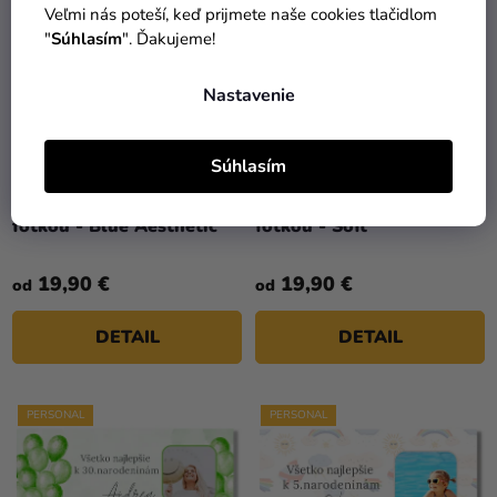
Veľmi nás poteší, keď prijmete naše cookies tlačidlom
"
Súhlasím
". Ďakujeme!
Nastavenie
Súhlasím
Narodeninový banner s
Narodeninový banner s
fotkou - Blue Aesthetic
fotkou - Soft
19,90 €
19,90 €
od
od
DETAIL
DETAIL
PERSONAL
PERSONAL