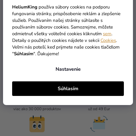
HeliumKing
používa súbory cookies na podporu
10,39 €
24,99 €
fungovania stránky, prispôsobenie reklám a zlepšenie
služieb. Používaním našej stránky súhlasíte s
používaním súborov cookies. Samozrejme, môžete
DO KOŠÍKA
DO KOŠÍKA
odmietnuť všetky voliteľné cookies kliknutím
sem
.
Detaily o použitých cookies nájdete v sekcii
Cookies
.
Veľmi nás poteší, keď prijmete naše cookies tlačidlom
4
položiek celkom
"
Súhlasím
". Ďakujeme!
O
V
L
Nastavenie
Á
D
A
Súhlasím
C
I
TOVAR SKLADOM
DOPRAVA ZADARMO
E
viac ako 30 000 produktov
už od 49 Eur
P
R
V
K