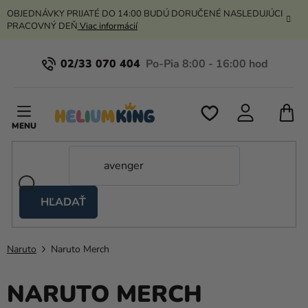
Prejsť
OBJEDNÁVKY PRIJATÉ DO 14:00 BUDÚ DORUČENÉ NASLEDUJÚCI
na
PRACOVNÝ DEŇ
Viac informácií
obsah
02/33 070 404
N
K
HĽADAŤ
Nožnicové
stany
Naruto
Naruto Merch
Kanekalon
Hélium
NARUTO MERCH
a