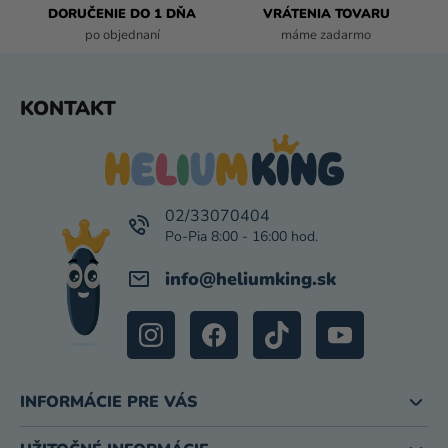
DORUČENIE DO 1 DŇA
VRÁTENIA TOVARU
Y
po objednaní
máme zadarmo
V
Ý
P
Z
KONTAKT
I
Á
S
P
U
Ä
T
I
02/33070404
E
info
@
heliumking.sk
INFORMÁCIE PRE VÁS