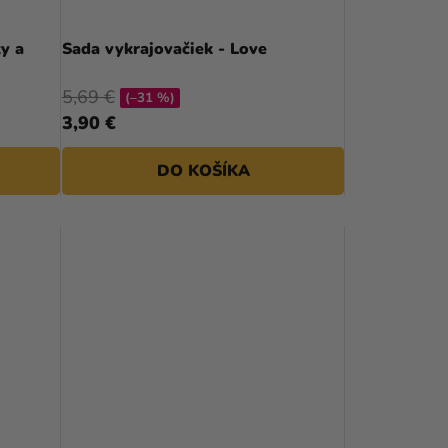
y a
Sada vykrajovačiek - Love
5,69 €
(–31 %)
3,90 €
DO KOŠÍKA