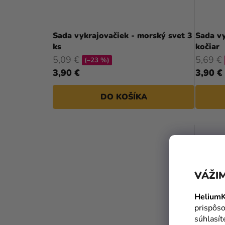
Sada vykrajovačiek - morský svet 3
Sada vy
ks
kočiar
5,09 €
5,69 €
(–23 %)
3,90 €
3,90 €
DO KOŠÍKA
VÁŽIM
HeliumK
prispôso
súhlasí