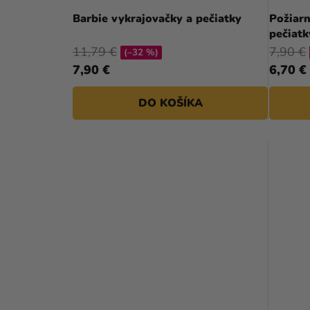
D
Barbie vykrajovačky a pečiatky
Požiarn
pečiatk
U
11,79 €
7,90 €
(–32 %)
K
7,90 €
6,70 €
T
DO KOŠÍKA
O
V