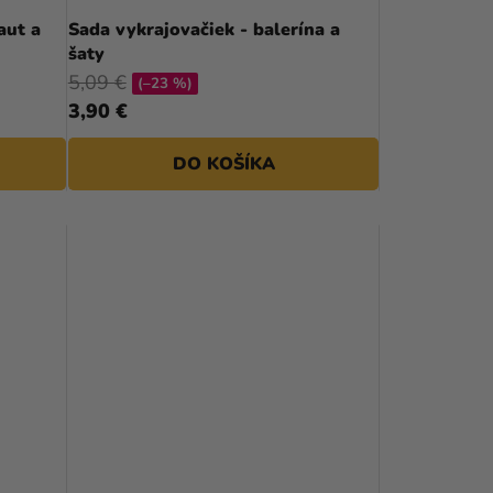
D
aut a
Sada vykrajovačiek - balerína a
šaty
U
5,09 €
(–23 %)
K
3,90 €
T
DO KOŠÍKA
O
V