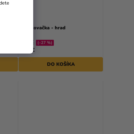
jdete
 srdce
Vykrajovačka - hrad
3,99 €
(–27 %)
2,90 €
DO KOŠÍKA