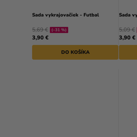
Sada vykrajovačiek - Futbal
Sada vy
5,69 €
5,09 €
(–31 %)
3,90 €
3,90 €
DO KOŠÍKA