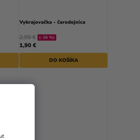
Vykrajovačka - čarodejnica
2,99 €
(–36 %)
1,90 €
DO KOŠÍKA
uť