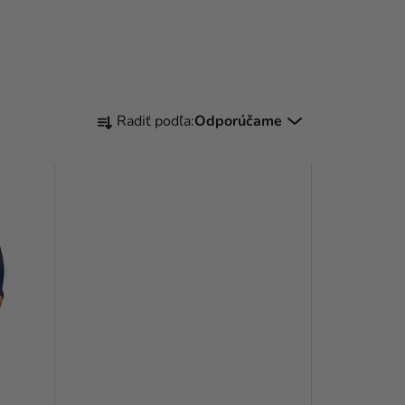
R
Radiť podľa:
Odporúčame
A
D
E
N
I
E
P
R
O