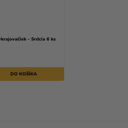
krajovačiek - Srdcia 6 ks
DO KOŠÍKA
O
V
L
Á
D