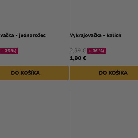
vačka - jednorožec
Vykrajovačka - kalich
2,99 €
(–36 %)
(–36 %)
1,90 €
DO KOŠÍKA
DO KOŠÍKA