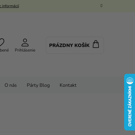
 informácií
PRÁZDNY KOŠÍK
NÁKUPNÝ
bené
Prihlásenie
KOŠÍK
O nás
Párty Blog
Kontakt