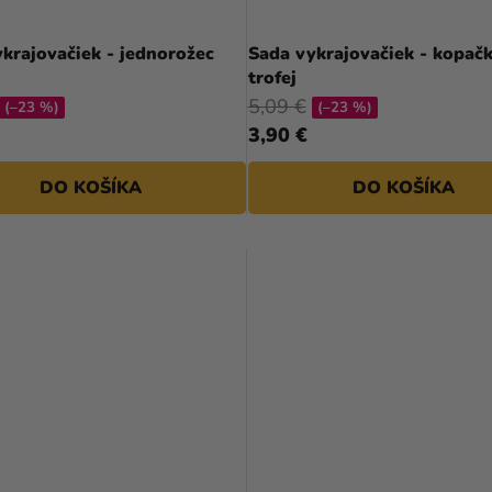
krajovačiek - jednorožec
Sada vykrajovačiek - kopačk
trofej
5,09 €
(–23 %)
(–23 %)
3,90 €
DO KOŠÍKA
DO KOŠÍKA