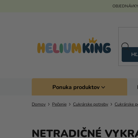
Prejsť
OBJEDNÁVKY
na
obsah
HĽ
Ponuka produktov
Domov
Pečenie
Cukrárske potreby
Cukrárske 
NETRADIČNÉ VYKR