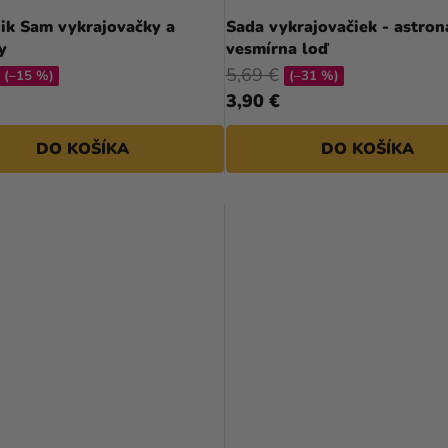
ik Sam vykrajovačky a
Sada vykrajovačiek - astron
y
vesmírna loď
5,69 €
(–15 %)
(–31 %)
3,90 €
DO KOŠÍKA
DO KOŠÍKA