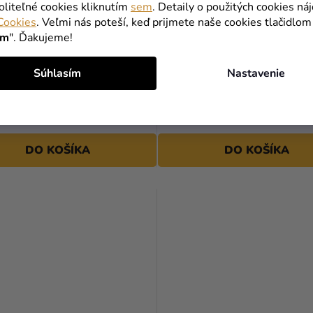
oliteľné cookies kliknutím
sem
. Detaily o použitých cookies ná
Cookies
. Veľmi nás poteší, keď prijmete naše cookies tlačidlom
ím
". Ďakujeme!
vačka - dievča, sväté
Vykrajovačka - geometrické
Súhlasím
Nastavenie
nie
2,99 €
(–36 %)
(–36 %)
1,90 €
DO KOŠÍKA
DO KOŠÍKA