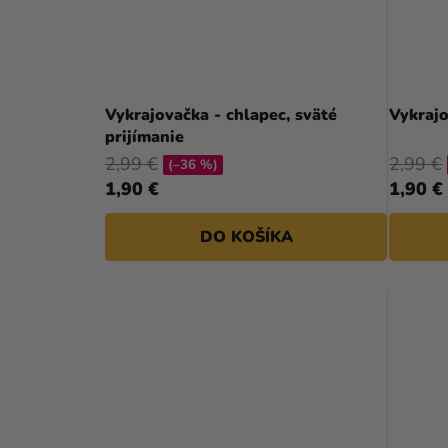
Vykrajovačka - chlapec, sväté
Vykrajo
prijímanie
2,99 €
2,99 €
(–36 %)
1,90 €
1,90 €
DO KOŠÍKA