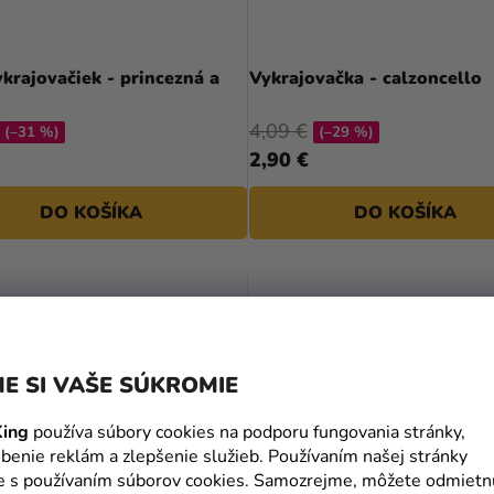
krajovačiek - princezná a
Vykrajovačka - calzoncello
4,09 €
(–31 %)
(–29 %)
2,90 €
DO KOŠÍKA
DO KOŠÍKA
E SI VAŠE SÚKROMIE
ing
používa súbory cookies na podporu fungovania stránky,
benie reklám a zlepšenie služieb. Používaním našej stránky
te s používaním súborov cookies. Samozrejme, môžete odmietn