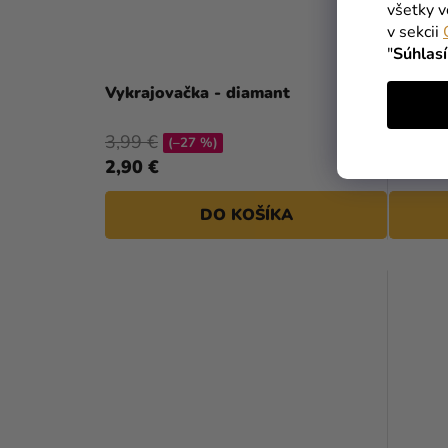
všetky v
v sekcii
"
Súhlas
Vykrajovačka - diamant
Vykrajo
prijíma
3,99 €
2,99 €
(–27 %)
2,90 €
1,90 €
DO KOŠÍKA