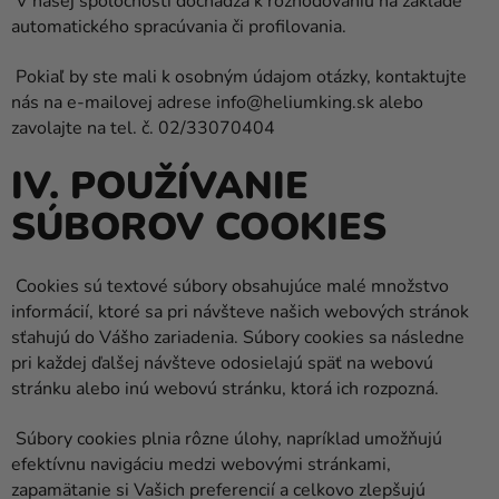
V našej spoločnosti dochádza k rozhodovaniu na základe
automatického spracúvania či profilovania.
Pokiaľ by ste mali k osobným údajom otázky, kontaktujte
nás na e-mailovej adrese info@heliumking.sk alebo
zavolajte na tel. č. 02/33070404
IV. POUŽÍVANIE
SÚBOROV COOKIES
Cookies sú textové súbory obsahujúce malé množstvo
informácií, ktoré sa pri návšteve našich webových stránok
sťahujú do Vášho zariadenia. Súbory cookies sa následne
pri každej ďalšej návšteve odosielajú späť na webovú
stránku alebo inú webovú stránku, ktorá ich rozpozná.
Súbory cookies plnia rôzne úlohy, napríklad umožňujú
efektívnu navigáciu medzi webovými stránkami,
zapamätanie si Vašich preferencií a celkovo zlepšujú