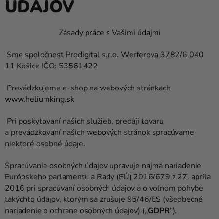
ÚDAJOV
balóny
Svadba
Zásady práce s Vašimi údajmi
Párty
Sme spoločnosť Prodigital s.r.o.
Werferova 3782/6 040
Výzdoba
11 Košice IČO: 53561422
a
Prevádzkujeme e-shop na webových stránkach
doplnky
www.heliumking.sk
Karnevalové
kostýmy a
Pri poskytovaní našich služieb, predaji tovaru
masky
a prevádzkovaní našich webových stránok spracúvame
niektoré osobné údaje.
Oblečenie
Spracúvanie osobných údajov upravuje najmä nariadenie
Pečenie
Európskeho parlamentu a Rady (EÚ) 2016/679 z 27. apríla
2016 pri spracúvaní osobných údajov a o voľnom pohybe
Novinky
takýchto údajov, ktorým sa zrušuje 95/46/ES (všeobecné
Darčeky
nariadenie o ochrane osobných údajov) („
GDPR
“).