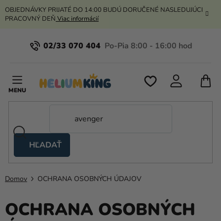
Prejsť
OBJEDNÁVKY PRIJATÉ DO 14:00 BUDÚ DORUČENÉ NASLEDUJÚCI
na
PRACOVNÝ DEŇ
Viac informácií
obsah
02/33 070 404
N
K
HĽADAŤ
Nožnicové
stany
Domov
OCHRANA OSOBNÝCH ÚDAJOV
Kanekalon
OCHRANA OSOBNÝCH
Hélium
a