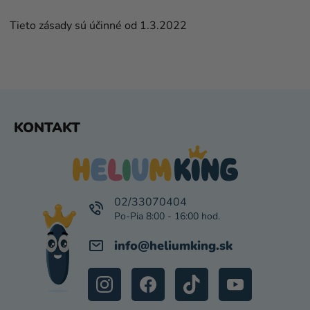
Tieto zásady sú účinné od 1.3.2022
Z
KONTAKT
Á
P
Ä
T
I
02/33070404
E
info
@
heliumking.sk