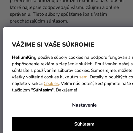
preferencií a umožňujú zobraziť reklamu a ďalší obsah,
ktoré najlepšie zodpovedajú vášmu záujmu a online
správaniu. Tieto súbory spúšťame iba s Vaším
predchádzajúcim súhlasom.
Upozorňujeme, že tretie strany (vrátane napr.
poskytovateľov externých služieb) môžu taktiež používať
VÁŽIME SI VAŠE SÚKROMIE
cookies a/alebo pristupovať k údajom zhromažďovaným
cookies na webových stránkach.
HeliumKing
používa súbory cookies na podporu fungovania s
prispôsobenie reklám a zlepšenie služieb. Používaním našej 
Používané súbory cookies:
súhlasíte s používaním súborov cookies. Samozrejme, môžete
všetky voliteľné cookies kliknutím
sem
. Detaily o použitých c
Technický
Vydavateľ
Účel a popis cookies
nájdete v sekcii
Cookies
. Veľmi nás poteší, keď prijmete naše 
názov
tlačidlom "
Súhlasím
". Ďakujeme!
Google
Google
reklamný účel
Nastavenie
Facebook
Facebook
reklamný účel
Súhlasím
Dognet
Dognet
reklamný účel