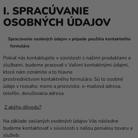
a merch
I. SPRACÚVANIE
Sviatky
OSOBNÝCH ÚDAJOV
Kreatívne
potreby
Spracúvanie osobných údajov v prípade použitia kontaktného
Personalizované
formulára
produkty
Pokiaľ nás kontaktujete v súvislosti s našimi produktami a
službami, budeme pracovať s Vašimi kontaktnými údajmi,
Témy
ktoré nám oznámite a to hlavne
Výpredaj
prostredníctvom kontaktného formulára. Sú to osobné
údaje v rozsahu: meno a priezvisko, e-mailová adresa,
O
telefón, doručovacia adresa.
nás
Z akého dôvodu?
Párty
Blog
Na základe zaslaných osobných údajov Vás následne
budeme kontaktovať v súvislosti s našou ponukou tovaru a
Kontakt
služieb.