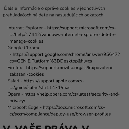
Ďalšie informácie o správe cookies v jednotlivých
prehliadačoch nájdete na nasledujúcich odkazoch:
Internet Explorer -
https://support.microsoft.com/cs-
cz/help/17442/windows-internet-explorer-delete-
manage-cookies
Google Chrome
-
https://support.google.com/chrome/answer/95647?
co=GENIE.Platform%3DDesktop&hl=cs
Firefox -
https://support.mozilla.org/cs/kb/povoleni-
zakazani-cookies
Safari -
https://support.apple.com/cs-
cz/guide/safari/sfri11471/mac
Opera -
https://help.opera.com/cs/latest/security-and-
privacy/
Microsoft Edge -
https://docs.microsoft.com/cs-
cz/sccm/compliance/deploy-use/browser-profiles