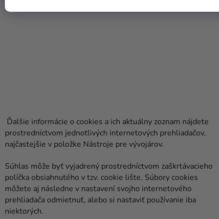
Ďalšie informácie o cookies a ich aktuálny zoznam nájdete
prostredníctvom jednotlivých internetových prehliadačov,
najčastejšie v položke Nástroje pre vývojárov.
Súhlas môže byť vyjadrený prostredníctvom zaškrtávacieho
políčka obsiahnutého v tzv. cookie lište. Súbory cookies
môžete aj následne v nastavení svojho internetového
prehliadača odmietnuť, alebo si nastaviť používanie iba
niektorých.