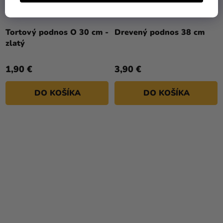
Tortový podnos O 30 cm -
Drevený podnos 38 cm
zlatý
1,90 €
3,90 €
DO KOŠÍKA
DO KOŠÍKA