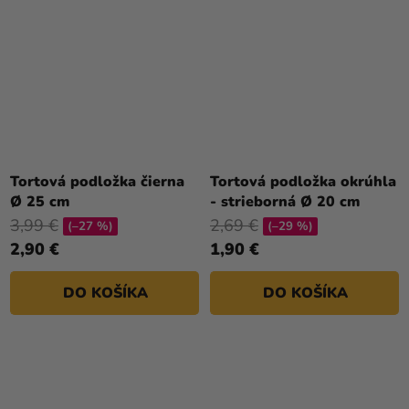
Tortová podložka čierna
Tortová podložka okrúhla
Ø 25 cm
- strieborná Ø 20 cm
3,99 €
2,69 €
(–27 %)
(–29 %)
2,90 €
1,90 €
DO KOŠÍKA
DO KOŠÍKA