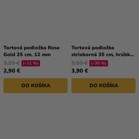
Tortová podložka Rose
Tortová podložka
Gold 25 cm, 12 mm
strieborná 35 cm, hrúbka
12 mm
3,29 €
5,59 €
(–11 %)
(–30 %)
2,90 €
3,90 €
DO KOŠÍKA
DO KOŠÍKA