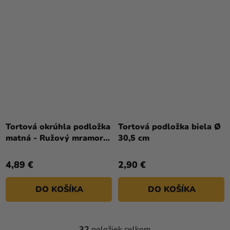
Tortová okrúhla podložka
Tortová podložka biela Ø
matná - Ružový mramor
30,5 cm
Ø 30 cm
4,89 €
2,90 €
DO KOŠÍKA
DO KOŠÍKA
32
položiek celkom