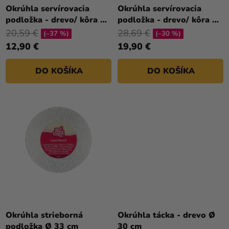
a merch
T
Okrúhla servírovacia
Okrúhla servírovacia
podložka - drevo/ kôra Ø
podložka - drevo/ kôra Ø
O
Sviatky
30 cm
39 cm
20,59 €
28,69 €
V
(–37 %)
(–30 %)
Kreatívne
12,90 €
19,90 €
potreby
DO KOŠÍKA
DO KOŠÍKA
Personalizované
produkty
Témy
Výpredaj
O
nás
Párty
Blog
Okrúhla strieborná
Okrúhla tácka - drevo Ø
Kontakt
podložka Ø 33 cm
30 cm