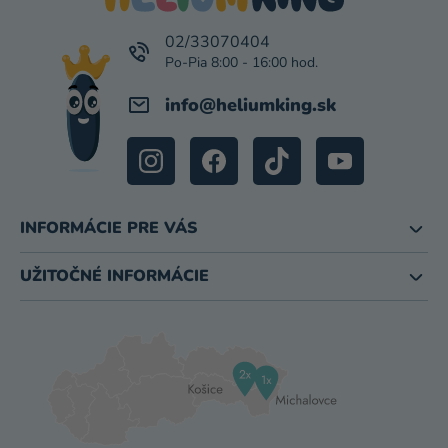
T
I
02/33070404
E
info
@
heliumking.sk
INFORMÁCIE PRE VÁS
UŽITOČNÉ INFORMÁCIE