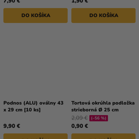
7,90 €
1,90 €
DO KOŠÍKA
DO KOŠÍKA
Podnos (ALU) oválny 43
Tortová okrúhla podložka
x 29 cm [10 ks]
strieborná Ø 25 cm
2,09 €
(–56 %)
9,90 €
0,90 €