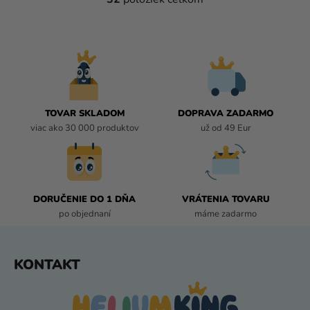
O
V
L
Á
D
A
C
I
TOVAR SKLADOM
DOPRAVA ZADARMO
E
viac ako 30 000 produktov
už od 49 Eur
P
R
V
K
DORUČENIE DO 1 DŇA
VRÁTENIA TOVARU
Y
po objednaní
máme zadarmo
V
Ý
P
Z
KONTAKT
I
Á
S
P
U
Ä