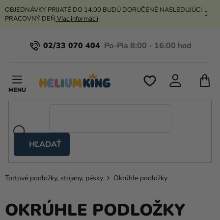
Prejsť
OBJEDNÁVKY PRIJATÉ DO 14:00 BUDÚ DORUČENÉ NASLEDUJÚCI
na
PRACOVNÝ DEŇ
Viac informácií
obsah
02/33 070 404
N
K
HĽADAŤ
Nožnicové
stany
Tortové podložky, stojany, pásky
Okrúhle podložky
Kanekalon
Hélium
OKRÚHLE PODLOŽKY
a