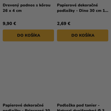
Drevený podnos s kôrou
Papierové dekoračné
26 x 4 cm
podložky - Dino 30 cm 10
ks
9,90 €
2,69 €
DO KOŠÍKA
DO KOŠÍKA
Papierové dekoračné
Podložka pod tanier -
podložky - Princezné 30
Natural dvojfarebná Ø 38