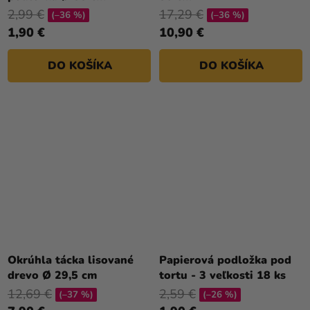
2,99 €
17,29 €
(–36 %)
(–36 %)
1,90 €
10,90 €
DO KOŠÍKA
DO KOŠÍKA
Okrúhla tácka lisované
Papierová podložka pod
drevo Ø 29,5 cm
tortu - 3 veľkosti 18 ks
12,69 €
2,59 €
(–37 %)
(–26 %)