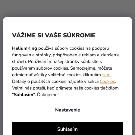
Tortová podložka
Tortový podnos O 25 cm -
VÁŽIME SI VAŠE SÚKROMIE
strieborná Ø 27,5 cm, 12
zlatý
mm
1,39 €
HeliumKing
používa súbory cookies na podporu
(–35 %)
2,90 €
0,90 €
fungovania stránky, prispôsobenie reklám a zlepšenie
služieb. Používaním našej stránky súhlasíte s
používaním súborov cookies. Samozrejme, môžete
DO KOŠÍKA
DO KOŠÍKA
odmietnuť všetky voliteľné cookies kliknutím
sem
.
Detaily o použitých cookies nájdete v sekcii
Cookies
.
Veľmi nás poteší, keď prijmete naše cookies tlačidlom
"
Súhlasím
". Ďakujeme!
Nastavenie
Súhlasím