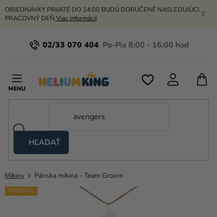
Prejsť
OBJEDNÁVKY PRIJATÉ DO 14:00 BUDÚ DORUČENÉ NASLEDUJÚCI
na
PRACOVNÝ DEŇ
Viac informácií
obsah
02/33 070 404
N
K
HĽADAŤ
Nožnicové
stany
Mikiny
Pánska mikina - Team Groom
Kanekalon
PERSONAL
Hélium
a