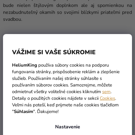
bude nielen štýlovým doplnkom ale aj spomienkou na
nezabudnuteľný okamih so svojimi blízkymi priateľmi pred
svadbou.
VÁŽIME SI VAŠE SÚKROMIE
HeliumKing
používa súbory cookies na podporu
fungovania stránky, prispôsobenie reklám a zlepšenie
služieb. Používaním našej stránky súhlasíte s
používaním súborov cookies. Samozrejme, môžete
odmietnuť všetky voliteľné cookies kliknutím
sem
.
Detaily o použitých cookies nájdete v sekcii
Cookies
.
Veľmi nás poteší, keď prijmete naše cookies tlačidlom
"
Súhlasím
". Ďakujeme!
Nastavenie