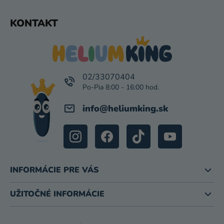
Z
KONTAKT
Á
P
Ä
T
I
02/33070404
E
info
@
heliumking.sk
INFORMÁCIE PRE VÁS
UŽITOČNÉ INFORMÁCIE