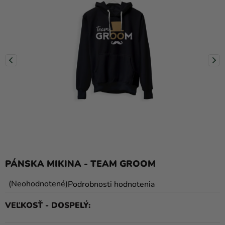
balóny
Svadba
Párty
Výzdoba
a
doplnky
Karnevalové
kostýmy a
masky
Oblečenie
PÁNSKA MIKINA - TEAM GROOM
Pečenie
Priemerné
Neohodnotené
Podrobnosti hodnotenia
hodnotenie
Novinky
VEĽKOSŤ - DOSPELÝ
produktu
Darčeky
je