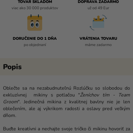
TOVAR SKLADOM
DOPRAVA ZADARMO
viac ako 30 000 produktov
už od 49 Eur
DORUČENIE DO 1 DŇA
VRÁTENIA TOVARU
po objednaní
máme zadarmo
Oblečte sa na nezabudnuteľnú Rozlúčku so slobodou do
exkluzívnej mikiny s potlačou "
Ženíchov tím - Team
Groom
". Jedinečná mikina z kvalitnej bavlny nie je len
oblečením, ale aj výkrikom radosti a oslavy pred veľkým
dňom.
Buďte kreatívni a nechajte svoje tričko či mikinu hovoriť za