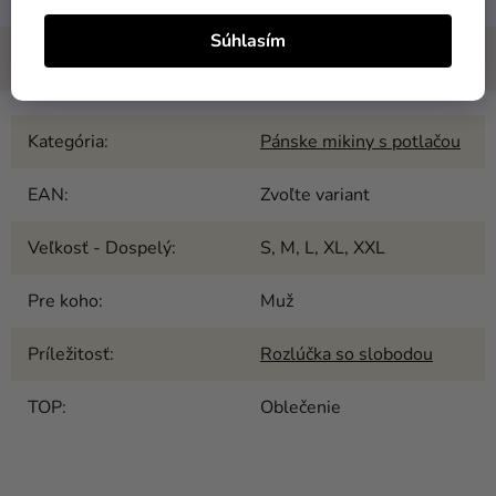
Súhlasím
Kategória
:
Pánske mikiny s potlačou
EAN
:
Zvoľte variant
Veľkosť - Dospelý
:
S, M, L, XL, XXL
Pre koho
:
Muž
Príležitosť
:
Rozlúčka so slobodou
TOP
:
Oblečenie