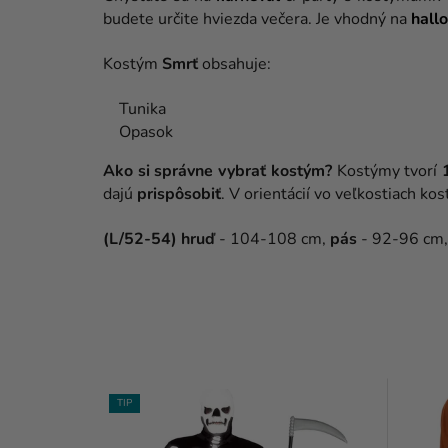
budete určite hviezda večera. Je vhodný na
hall
Kostým
Smrť
obsahuje:
Tunika
Opasok
Ako si správne vybrať kostým?
Kostýmy tvorí
dajú
prispôsobiť
. V orientácií vo veľkostiach 
(L/52-54) hruď
- 104-108 cm,
pás
- 92-96 cm
TIP