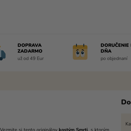
DOPRAVA
DORUČENIE 
ZADARMO
DŇA
už od 49 Eur
po objednaní
Do
Ka
Vezmite si tento originálny
kostým
Smrti
, s ktorým