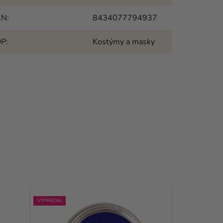
AN
:
8434077794937
OP
:
Kostýmy a masky
VÝPREDAJ