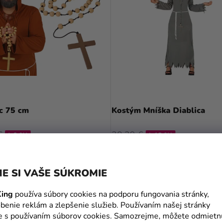
Priemerné
hodnotenie
c 75 cm
Kostým Mníška Diablica
produktu
je
€
30,39 €
(–9 %)
(–12 %)
5,0
26,49 €
z
5
DO KOŠÍKA
DETAIL
E SI VAŠE SÚKROMIE
hviezdičiek.
ing
používa súbory cookies na podporu fungovania stránky,
benie reklám a zlepšenie služieb. Používaním našej stránky
te s používaním súborov cookies. Samozrejme, môžete odmietn
MOHLO BY VÁS ZAUJÍMAŤ