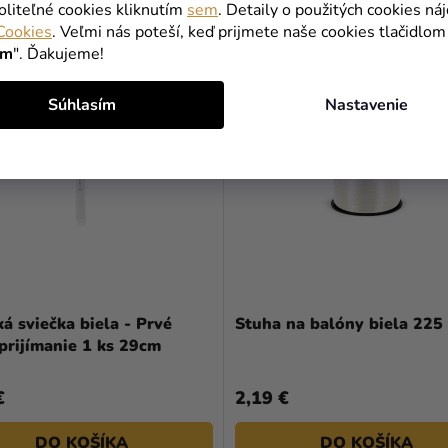
oliteľné cookies kliknutím
sem
. Detaily o použitých cookies ná
Cookies
. Veľmi nás poteší, keď prijmete naše cookies tlačidlom
ím
". Ďakujeme!
TIP
Súhlasím
Nastavenie
á sviečka biela - Prvé
Stuha na balóny biela 225
prijímanie 1 ks 29cm
€
2,19 €
DO KOŠÍKA
DO KOŠÍKA