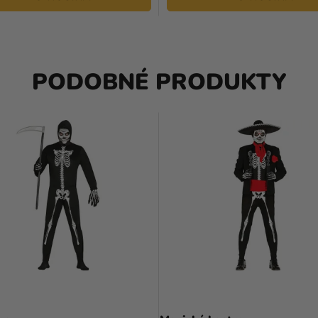
PODOBNÉ PRODUKTY
Priemerné
Priemerné
hodnotenie
hodnotenie