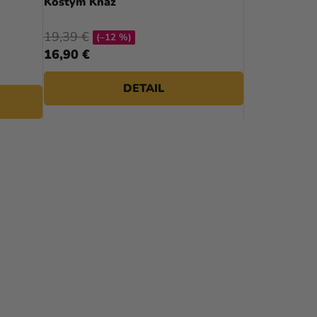
Kostým Kňaz
19,39 €
(–12 %)
16,90 €
DETAIL