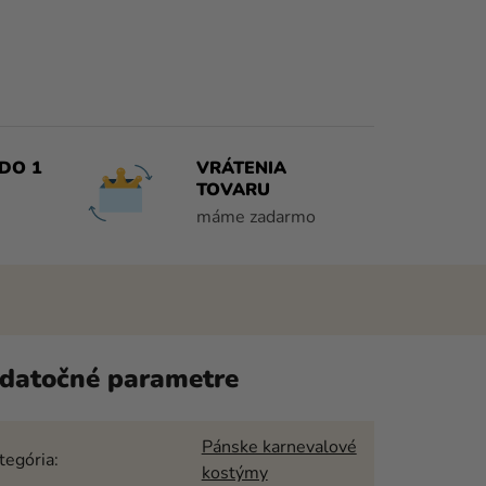
DO 1
VRÁTENIA
TOVARU
máme zadarmo
datočné parametre
Pánske karnevalové
tegória
:
kostýmy