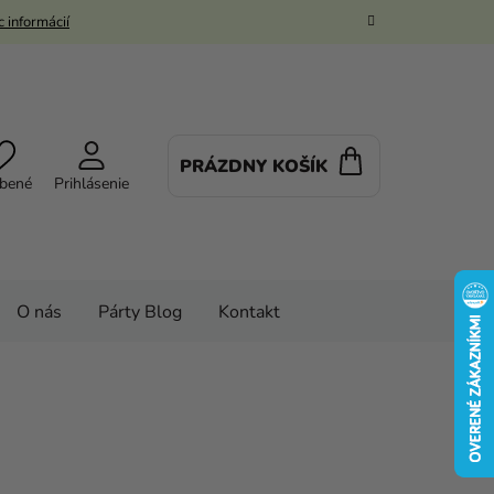
 informácií
PRÁZDNY KOŠÍK
NÁKUPNÝ
bené
Prihlásenie
KOŠÍK
O nás
Párty Blog
Kontakt
vé kostýmy a masky
Kostýmy
ch
Pánske kostýmy
Pánsky kostým - Smrť