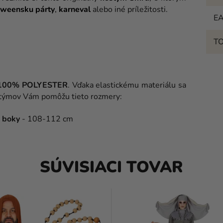
oweensku párty
,
karneval
alebo iné príležitosti.
E
T
100% POLYESTER
. Vďaka elastickému materiálu sa
kostýmov Vám pomôžu tieto rozmery:
,
boky
- 108-112 cm
SÚVISIACI TOVAR