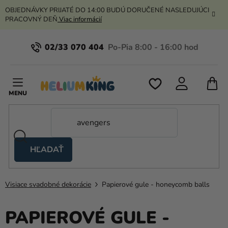
Prejsť
OBJEDNÁVKY PRIJATÉ DO 14:00 BUDÚ DORUČENÉ NASLEDUJÚCI
na
PRACOVNÝ DEŇ
Viac informácií
obsah
02/33 070 404
N
K
HĽADAŤ
Nožnicové
stany
Visiace svadobné dekorácie
Papierové gule - honeycomb balls
Kanekalon
Hélium
PAPIEROVÉ GULE -
a