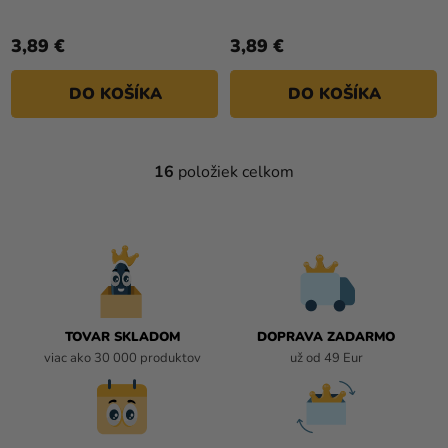
3,89 €
3,89 €
DO KOŠÍKA
DO KOŠÍKA
16
položiek celkom
O
V
L
Á
D
A
C
I
TOVAR SKLADOM
DOPRAVA ZADARMO
E
viac ako 30 000 produktov
už od 49 Eur
P
R
V
K