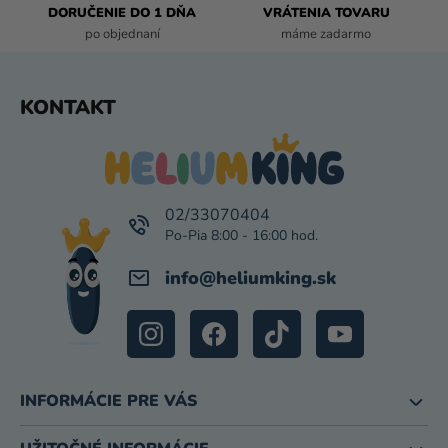
DORUČENIE DO 1 DŇA
VRÁTENIA TOVARU
Y
po objednaní
máme zadarmo
V
Ý
P
Z
KONTAKT
I
Á
S
P
U
Ä
T
I
02/33070404
E
info
@
heliumking.sk
INFORMÁCIE PRE VÁS