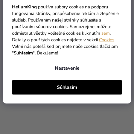
HeliumKing
používa súbory cookies na podporu
fungovania stránky, prispôsobenie reklám a zlepšenie
služieb. Používaním našej stránky súhlasíte s
používaním súborov cookies. Samozrejme, môžete
Papierová guľa - sivá 10
Papierová guľa -
odmietnuť všetky voliteľné cookies kliknutím
sem
.
cm
mentolová 40 cm
Detaily o použitých cookies nájdete v sekcii
Cookies
.
Veľmi nás poteší, keď prijmete naše cookies tlačidlom
"
Súhlasím
". Ďakujeme!
0,79 €
4,49 €
DO KOŠÍKA
DO KOŠÍKA
Nastavenie
Súhlasím