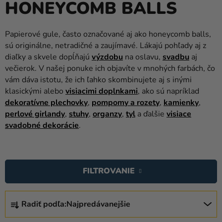
HONEYCOMB BALLS
balóny
Svadba
Papierové gule, často označované aj ako honeycomb balls,
sú originálne, netradičné a zaujímavé. Lákajú pohľady aj z
Párty
diaľky a skvele dopĺňajú
výzdobu
na oslavu,
svadbu
aj
Výzdoba
večierok. V našej ponuke ich objavíte v mnohých farbách, čo
a
vám dáva istotu, že ich ľahko skombinujete aj s inými
doplnky
klasickými alebo
visiacimi doplnkami
, ako sú napríklad
dekoratívne plechovky
,
pompomy a rozety
,
kamienky
,
Karnevalové
perlové girlandy
,
stuhy
,
organzy
,
tyl
a ďalšie
visiace
kostýmy a
svadobné dekorácie
.
masky
V
Oblečenie
Ý
FILTROVANIE
Pečenie
P
I
Novinky
R
S
Radiť podľa:
Najpredávanejšie
A
Darčeky
P