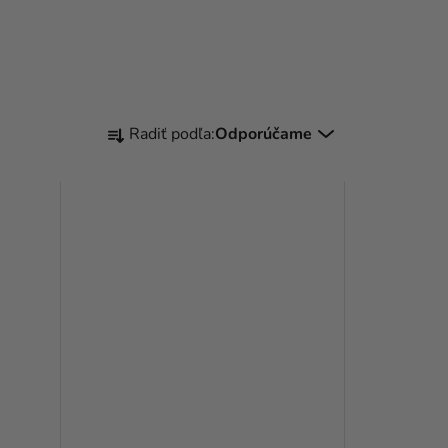
R
Radiť podľa:
Odporúčame
A
D
E
N
I
E
P
R
O