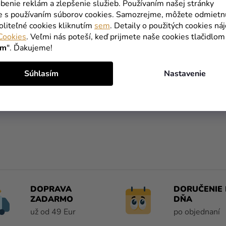
benie reklám a zlepšenie služieb. Používaním našej stránky
te s používaním súborov cookies. Samozrejme, môžete odmietn
oliteľné cookies kliknutím
sem
. Detaily o použitých cookies ná
Cookies
. Veľmi nás poteší, keď prijmete naše cookies tlačidlom
ím
". Ďakujeme!
Súhlasím
Nastavenie
O
V
L
Á
D
A
DOPRAVA
DORUČENIE 
C
ZADARMO
DŇA
I
už od 49 Eur
po objednaní
E