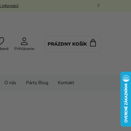
 informácií
PRÁZDNY KOŠÍK
NÁKUPNÝ
bené
Prihlásenie
KOŠÍK
O nás
Párty Blog
Kontakt