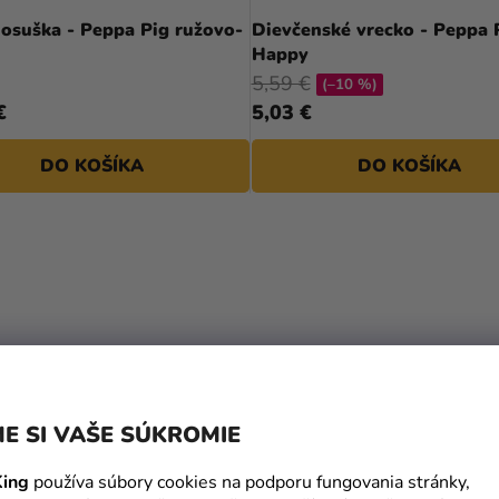
 osuška - Peppa Pig ružovo-
Dievčenské vrecko - Peppa 
Happy
5,59 €
(–10 %)
€
5,03 €
DO KOŠÍKA
DO KOŠÍKA
E SI VAŠE SÚKROMIE
ing
používa súbory cookies na podporu fungovania stránky,