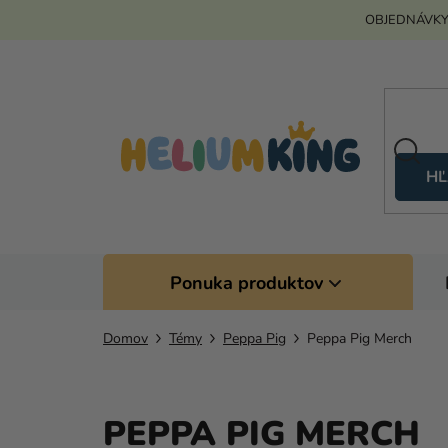
Prejsť
OBJEDNÁVKY
na
obsah
HĽ
Ponuka produktov
Domov
Témy
Peppa Pig
Peppa Pig Merch
PEPPA PIG MERCH