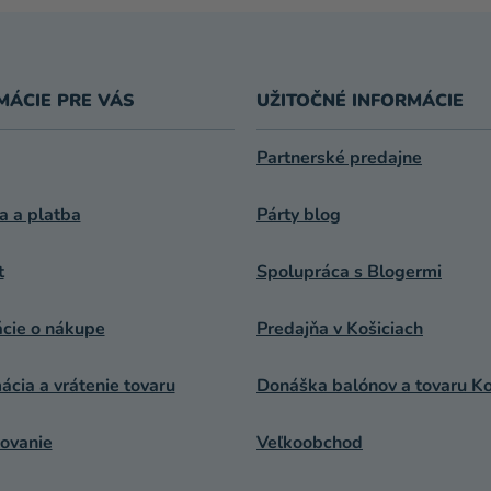
P
R
V
K
MÁCIE PRE VÁS
UŽITOČNÉ INFORMÁCIE
Y
V
Ý
Partnerské predajne
P
I
a a platba
Párty blog
S
U
t
Spolupráca s Blogermi
ácie o nákupe
Predajňa v Košiciach
cia a vrátenie tovaru
Donáška balónov a tovaru Ko
ovanie
Veľkoobchod