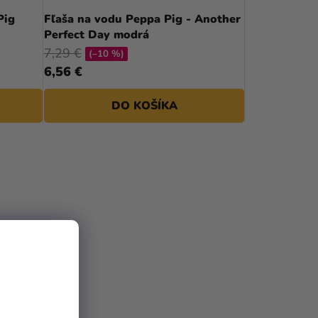
D
Pig
Fľaša na vodu Peppa Pig - Another
Perfect Day modrá
U
7,29 €
(–10 %)
K
6,56 €
T
DO KOŠÍKA
O
V