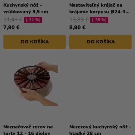
a merch
T
Kuchynský nôž -
Nastaviteľný krájač na
vrúbkovaný 9,5 cm
krájanie korpusu Ø24-30
O
Sviatky
cm
11,49 €
13,89 €
V
(–31 %)
(–35 %)
Kreatívne
7,90 €
8,90 €
potreby
DO KOŠÍKA
DO KOŠÍKA
Personalizované
produkty
Témy
Výpredaj
O
nás
Párty
Blog
Naznačovač rezov na
Nerezový kuchynský nôž -
Kontakt
torty 12 - 16 dielov
hladký 28 cm