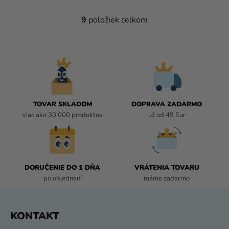
9
položiek celkom
O
V
L
Á
D
A
C
I
TOVAR SKLADOM
DOPRAVA ZADARMO
E
viac ako 30 000 produktov
už od 49 Eur
P
R
V
K
DORUČENIE DO 1 DŇA
VRÁTENIA TOVARU
Y
po objednaní
máme zadarmo
V
Ý
P
Z
KONTAKT
I
Á
S