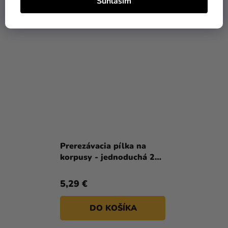
Súhlasím
DO KOŠÍKA
DO KOŠÍKA
Prerezávacia pílka na
korpusy - jednoduchá 25
cm
5,29 €
DO KOŠÍKA