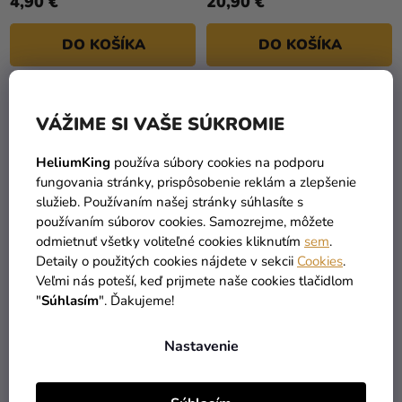
4,90 €
20,90 €
DO KOŠÍKA
DO KOŠÍKA
VÁŽIME SI VAŠE SÚKROMIE
HeliumKing
používa súbory cookies na podporu
fungovania stránky, prispôsobenie reklám a zlepšenie
služieb. Používaním našej stránky súhlasíte s
používaním súborov cookies. Samozrejme, môžete
odmietnuť všetky voliteľné cookies kliknutím
sem
.
Detaily o použitých cookies nájdete v sekcii
Cookies
.
Veľmi nás poteší, keď prijmete naše cookies tlačidlom
Nôž a lopatka na tortu
Nôž na krájanie fondánu a
"
Súhlasím
". Ďakujeme!
marcipánu
10,99 €
(–37 %)
Nastavenie
9,20 €
6,90 €