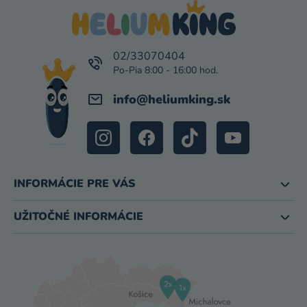
P
U
Ä
T
I
02/33070404
E
info
@
heliumking.sk
INFORMÁCIE PRE VÁS
UŽITOČNÉ INFORMÁCIE