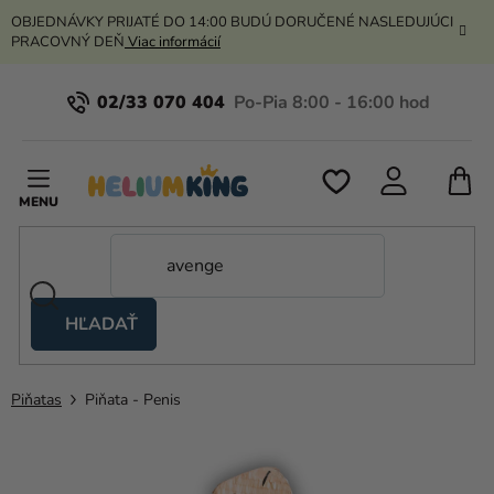
Prejsť
OBJEDNÁVKY PRIJATÉ DO 14:00 BUDÚ DORUČENÉ NASLEDUJÚCI
na
PRACOVNÝ DEŇ
Viac informácií
obsah
02/33 070 404
N
K
HĽADAŤ
Nožnicové
stany
Piňatas
Piňata - Penis
Kanekalon
Hélium
a