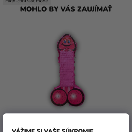
High-contrast mode
MOHLO BY VÁS ZAUJÍMAŤ
VÁŽIME SI VAŠE SÚKROMIE