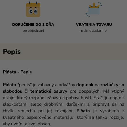
DORUČENIE DO 1 DŇA
VRÁTENIA TOVARU
po objednaní
máme zadarmo
Piňata - Penis
Piňata
"penis" je zábavný a odvážny
doplnok
na
rozlúčky so
slobodou
či
tematické oslavy
pre dospelých. Má vtipný
dizajn, ktorý rozprúdi zábavu a pobaví hostí. Stačí ju naplniť
sladkosťami alebo drobnými darčekmi a pripraviť sa na
chvíle smiechu pri jej rozbíjaní.
Piňata
je vyrobená z
kvalitného papierového materiálu, ktorý sa ľahko rozbije,
aby uvoľnila svoj obsah.