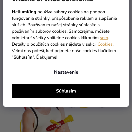
Piňata - Willy 40 cm
HeliumKing
používa súbory cookies na podporu
fungovania stránky, prispôsobenie reklám a zlepšenie
služieb. Používaním našej stránky súhlasíte s
24,79 €
používaním súborov cookies. Samozrejme, môžete
odmietnuť všetky voliteľné cookies kliknutím
sem
.
DO KOŠÍKA
Detaily o použitých cookies nájdete v sekcii
Cookies
.
Veľmi nás poteší, keď prijmete naše cookies tlačidlom
"
Súhlasím
". Ďakujeme!
Nastavenie
Súhlasím