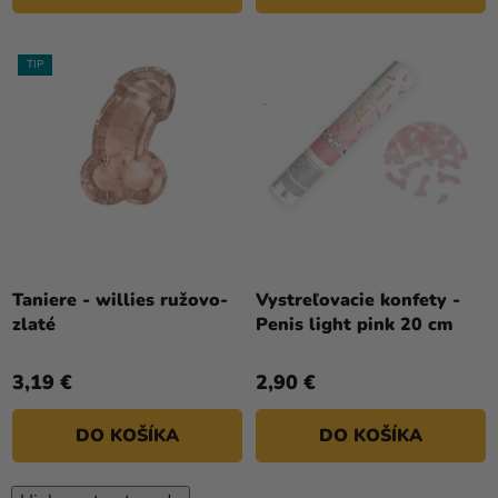
TIP
Taniere - willies ružovo-
Vystreľovacie konfety -
zlaté
Penis light pink 20 cm
3,19 €
2,90 €
DO KOŠÍKA
DO KOŠÍKA