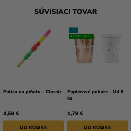
SÚVISIACI TOVAR
TIP
ECO FRIENDLY
Palica na piňatu - Classic
Papierové poháre - Úd 6
ks
4,59 €
1,79 €
DO KOŠÍKA
DO KOŠÍKA