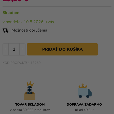
a merch
0,0
z
Sviatky
Skladom
5
hviezdičiek.
Kreatívne
v pondelok 10.8.2026 u vás
potreby
Možnosti doručenia
Personalizované
produkty
Témy
13769
Výpredaj
O
nás
Párty
Blog
TOVAR SKLADOM
DOPRAVA ZADARMO
Kontakt
viac ako 30 000 produktov
už od 49 Eur