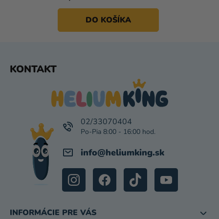
DO KOŠÍKA
Z
KONTAKT
Á
P
Ä
T
I
02/33070404
E
info
@
heliumking.sk
INFORMÁCIE PRE VÁS