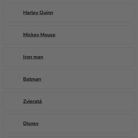
a merch
Harley Quinn
Sviatky
Kreatívne
potreby
Mickey Mouse
Personalizované
produkty
Iron man
Témy
Výpredaj
Batman
O
nás
Zvieratá
Párty
Blog
Disney
Kontakt