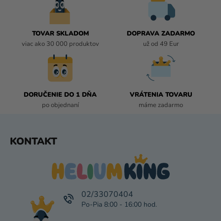
D
A
C
I
TOVAR SKLADOM
DOPRAVA ZADARMO
E
viac ako 30 000 produktov
už od 49 Eur
P
R
V
K
DORUČENIE DO 1 DŇA
VRÁTENIA TOVARU
Y
po objednaní
máme zadarmo
V
Ý
P
Z
KONTAKT
I
Á
S
P
U
Ä
T
I
02/33070404
E