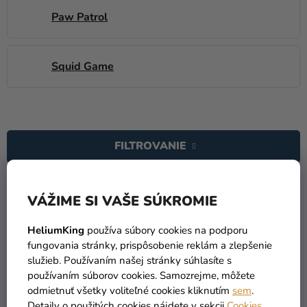
Paw Patrol
Squid Game
V
Ý
FILTROVANIE
P
I
R
S
Radiť podľa:
Odporúčame
A
VÁŽIME SI VAŠE SÚKROMIE
P
D
R
HeliumKing
používa súbory cookies na podporu
E
O
fungovania stránky, prispôsobenie reklám a zlepšenie
N
D
služieb. Používaním našej stránky súhlasíte s
I
používaním súborov cookies. Samozrejme, môžete
U
E
odmietnuť všetky voliteľné cookies kliknutím
sem
.
K
P
Detaily o použitých cookies nájdete v sekcii
Cookies
.