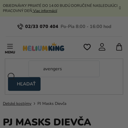
Prejsť
OBJEDNÁVKY PRIJATÉ DO 14:00 BUDÚ DORUČENÉ NASLEDUJÚCI
na
PRACOVNÝ DEŇ
Viac informácií
obsah
02/33 070 404
N
K
HĽADAŤ
Nožnicové
stany
Detské kostýmy
PJ Masks Dievča
Kanekalon
Hélium
PJ MASKS DIEVČA
a