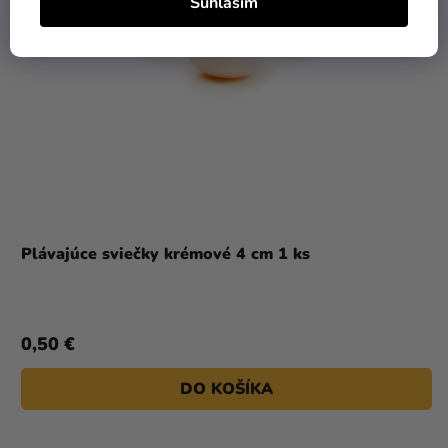
Súhlasím
Plávajúce sviečky krémové 4 cm 1 ks
0,50 €
DO KOŠÍKA