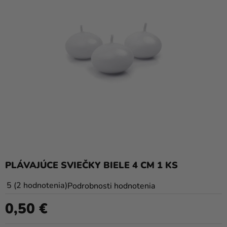
balóny
Svadba
Párty
Výzdoba
a
doplnky
Karnevalové
kostýmy a
masky
Oblečenie
PLÁVAJÚCE SVIEČKY BIELE 4 CM 1 KS
Pečenie
Priemerné
5
2 hodnotenia
Podrobnosti hodnotenia
hodnotenie
Novinky
0,50 €
produktu
Jednotková cena:
Darčeky
je