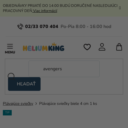
Prejsť
OBJEDNÁVKY PRIJATÉ DO 14:00 BUDÚ DORUČENÉ NASLEDUJÚCI
na
PRACOVNÝ DEŇ
Viac informácií
obsah
02/33 070 404
N
K
HĽADAŤ
Nožnicové
stany
Plávajúce sviečky
Plávajúce sviečky biele 4 cm 1 ks
Kanekalon
TIP
Hélium
a