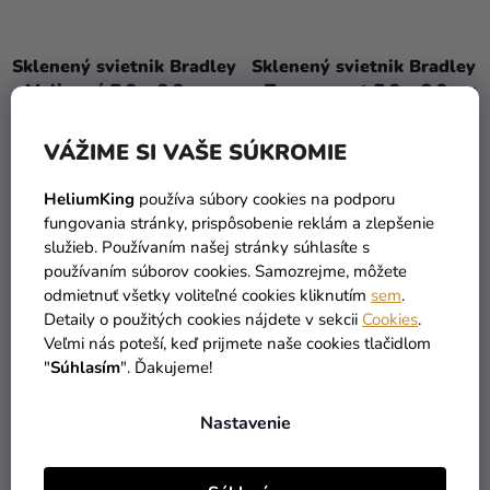
Sklenený svietnik Bradley
Sklenený svietnik Bradley
- Malinový 7,8 x 8,8 cm
- Transparent 7,8 x 8,8 cm
3,90 €
3,90 €
VÁŽIME SI VAŠE SÚKROMIE
HeliumKing
používa súbory cookies na podporu
DO KOŠÍKA
DO KOŠÍKA
fungovania stránky, prispôsobenie reklám a zlepšenie
služieb. Používaním našej stránky súhlasíte s
High-contrast mode
používaním súborov cookies. Samozrejme, môžete
MOHLO BY VÁS ZAUJÍMAŤ
odmietnuť všetky voliteľné cookies kliknutím
sem
.
Detaily o použitých cookies nájdete v sekcii
Cookies
.
Veľmi nás poteší, keď prijmete naše cookies tlačidlom
"
Súhlasím
". Ďakujeme!
TIP
Nastavenie