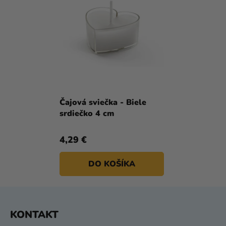
Čajová sviečka - Biele
srdiečko 4 cm
4,29 €
DO KOŠÍKA
Z
KONTAKT
Á