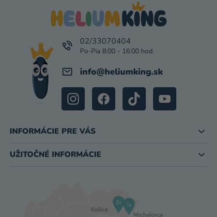
P
Ä
T
I
02/33070404
E
info
@
heliumking.sk
INFORMÁCIE PRE VÁS
UŽITOČNÉ INFORMÁCIE