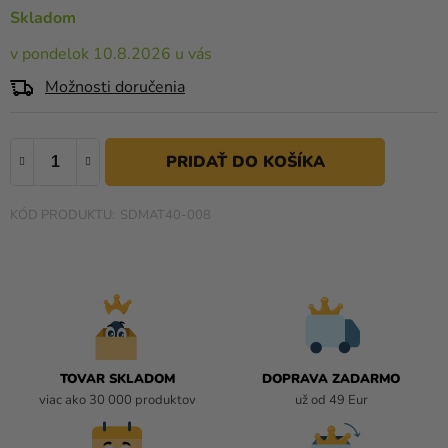
a merch
5,0
Skladom
z
Sviatky
v pondelok 10.8.2026 u vás
5
hviezdičiek.
Kreatívne
Možnosti doručenia
potreby
Personalizované
produkty
Témy
SDMAT40-008
Výpredaj
O
nás
Párty
TOVAR SKLADOM
DOPRAVA ZADARMO
Blog
viac ako 30 000 produktov
už od 49 Eur
Kontakt