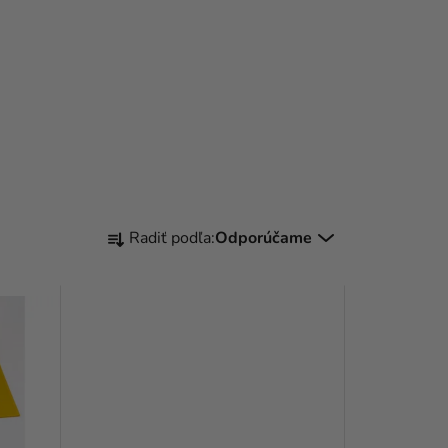
R
Radiť podľa:
Odporúčame
A
D
E
N
I
E