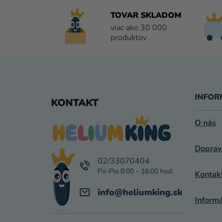
TOVAR SKLADOM
viac ako 30 000
produktov
Z
Á
INFOR
KONTAKT
P
O nás
Ä
Doprav
T
02/33070404
I
Kontak
E
info
@
heliumking.sk
Inform