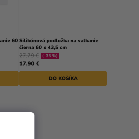
P
R
O
D
anie 60
Silikónová podložka na vaľkanie
čierna 60 x 43,5 cm
U
27,79 €
(–35 %)
K
17,90 €
T
DO KOŠÍKA
O
V