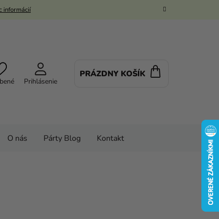
 informácií
PRÁZDNY KOŠÍK
NÁKUPNÝ
bené
Prihlásenie
KOŠÍK
O nás
Párty Blog
Kontakt