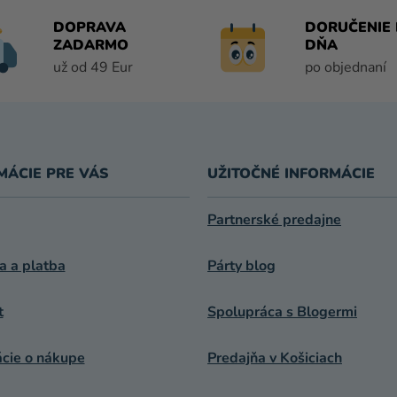
D
A
DOPRAVA
DORUČENIE 
C
ZADARMO
DŇA
I
už od 49 Eur
po objednaní
E
P
R
V
K
MÁCIE PRE VÁS
UŽITOČNÉ INFORMÁCIE
Y
V
Ý
Partnerské predajne
P
I
a a platba
Párty blog
S
U
t
Spolupráca s Blogermi
ácie o nákupe
Predajňa v Košiciach