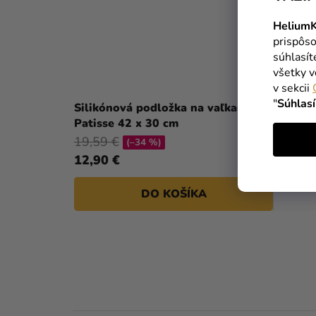
HeliumK
prispôso
súhlasí
všetky v
v sekcii
"
Súhlas
Silikónová podložka na vaľkanie
Patisse 42 x 30 cm
19,59 €
(–34 %)
12,90 €
DO KOŠÍKA