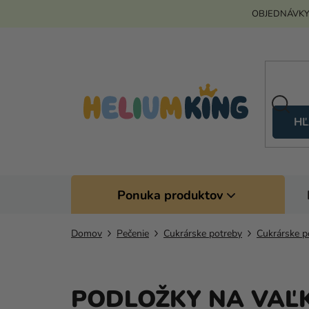
Prejsť
OBJEDNÁVKY
na
obsah
HĽ
Ponuka produktov
Domov
Pečenie
Cukrárske potreby
Cukrárske 
PODLOŽKY NA VAĽ