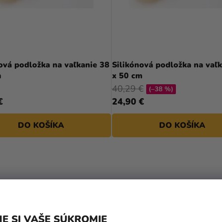
ová podložka na vaľkanie 38
Silikónová podložka na vaľk
m
x 50 cm
40,29 €
(–38 %)
€
24,90 €
DO KOŠÍKA
DO KOŠÍKA
E SI VAŠE SÚKROMIE