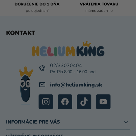
DORUČENIE DO 1 DŇA
VRÁTENIA TOVARU
Y
po objednaní
máme zadarmo
V
Ý
P
Z
KONTAKT
I
Á
S
P
U
Ä
T
I
02/33070404
E
info
@
heliumking.sk
INFORMÁCIE PRE VÁS