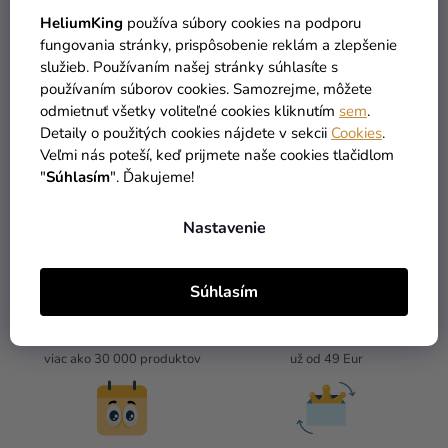
HeliumKing
používa súbory cookies na podporu
10,90 €
fungovania stránky, prispôsobenie reklám a zlepšenie
služieb. Používaním našej stránky súhlasíte s
používaním súborov cookies. Samozrejme, môžete
DO KOŠÍKA
odmietnuť všetky voliteľné cookies kliknutím
sem
.
Detaily o použitých cookies nájdete v sekcii
Cookies
.
Veľmi nás poteší, keď prijmete naše cookies tlačidlom
3
položiek celkom
"
Súhlasím
". Ďakujeme!
O
V
L
Nastavenie
Á
D
A
Súhlasím
C
I
TOVAR SKLADOM
DOPRAVA ZADARMO
E
viac ako 30 000 produktov
už od 49 Eur
P
R
V
K