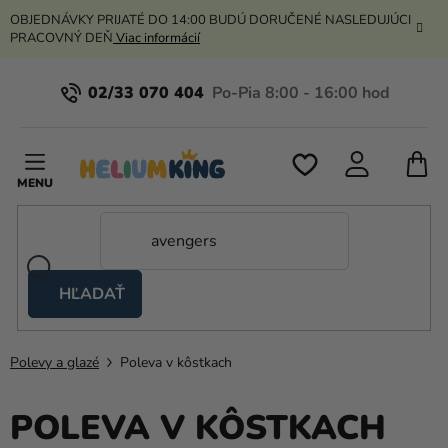
Prejsť
OBJEDNÁVKY PRIJATÉ DO 14:00 BUDÚ DORUČENÉ NASLEDUJÚCI
na
PRACOVNÝ DEŇ
Viac informácií
obsah
02/33 070 404
N
K
HĽADAŤ
Nožnicové
stany
Polevy a glazé
Poleva v kôstkach
Kanekalon
Hélium
POLEVA V KÔSTKACH
a