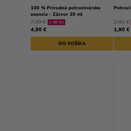
D
100 % Prírodná potravinárska
esencia - Zázvor 30 ml
U
7,99 €
2,45 €
(–38 %)
K
4,90 €
1,90 €
T
DO KOŠÍKA
O
V