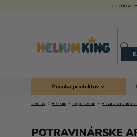
Prejsť
OBJEDNÁVKY
na
obsah
HĽ
Ponuka produktov
Domov
Pečenie
Ingrediencie
Prísady a ochucov
POTRAVINÁRSKE A