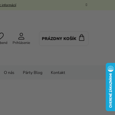
 informácií
PRÁZDNY KOŠÍK
NÁKUPNÝ
bené
Prihlásenie
KOŠÍK
O nás
Párty Blog
Kontakt