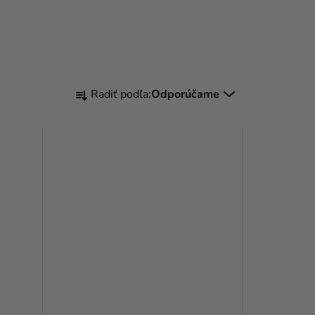
R
Radiť podľa:
Odporúčame
A
D
E
N
I
E
P
R
O