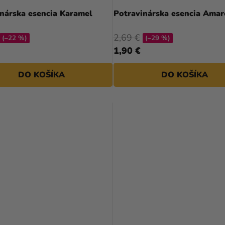
Potravinárska esencia Karamel
Potravinárska esencia Amar
2,69 €
(–22 %)
(–29 %)
1,90 €
DO KOŠÍKA
DO KOŠÍKA