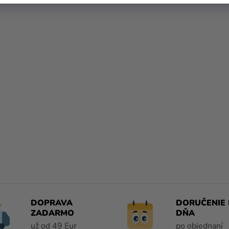
O
V
L
Á
D
A
DOPRAVA
DORUČENIE 
C
ZADARMO
DŇA
I
už od 49 Eur
po objednaní