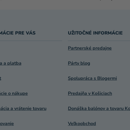
E
P
R
V
K
MÁCIE PRE VÁS
UŽITOČNÉ INFORMÁCIE
Y
V
Ý
Partnerské predajne
P
I
a a platba
Párty blog
S
U
t
Spolupráca s Blogermi
ácie o nákupe
Predajňa v Košiciach
cia a vrátenie tovaru
Donáška balónov a tovaru Ko
ovanie
Veľkoobchod