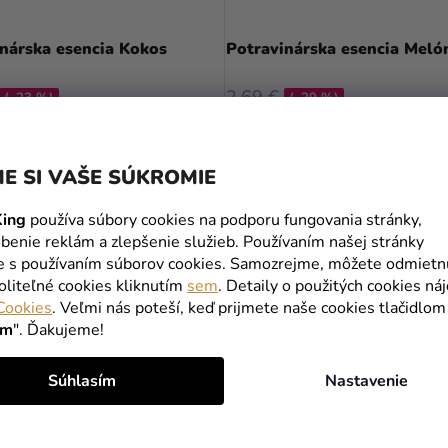
nárska esencia Kokos
Potravinárska esencia Meló
2,69 €
(–23 %)
(–29 %)
1,90 €
DO KOŠÍKA
DO KOŠÍKA
E SI VAŠE SÚKROMIE
ing
používa súbory cookies na podporu fungovania stránky,
benie reklám a zlepšenie služieb. Používaním našej stránky
te s používaním súborov cookies. Samozrejme, môžete odmietn
oliteľné cookies kliknutím
sem
. Detaily o použitých cookies ná
Cookies
. Veľmi nás poteší, keď prijmete naše cookies tlačidlom
ím
". Ďakujeme!
Súhlasím
Nastavenie