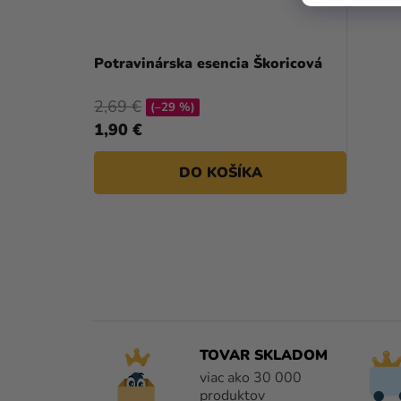
Potravinárska esencia Škoricová
2,69 €
(–29 %)
1,90 €
DO KOŠÍKA
TOVAR SKLADOM
viac ako 30 000
produktov