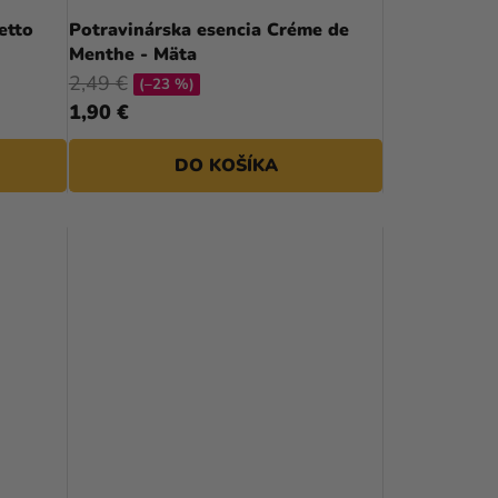
D
etto
Potravinárska esencia Créme de
Menthe - Mäta
U
2,49 €
(–23 %)
K
1,90 €
T
DO KOŠÍKA
O
V