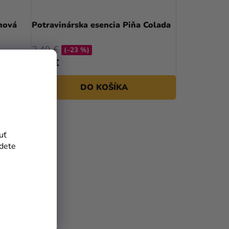
nová
Potravinárska esencia Piňa Colada
2,49 €
(–23 %)
1,90 €
DO KOŠÍKA
uť
jdete