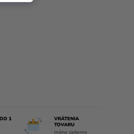
DO 1
VRÁTENIA
TOVARU
máme zadarmo