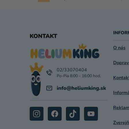
Z
Á
INFOR
KONTAKT
P
O nás
Ä
Doprav
T
02/33070404
I
Kontak
E
info
@
heliumking.sk
Inform
Reklamá
Zverejň