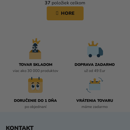
37
položiek celkom
á
V
n
L
HORE
k
Á
o
D
v
A
a
C
n
i
I
e
E
P
R
TOVAR SKLADOM
DOPRAVA ZADARMO
V
viac ako 30 000 produktov
už od 49 Eur
K
Y
V
Ý
P
DORUČENIE DO 1 DŇA
VRÁTENIA TOVARU
I
po objednaní
máme zadarmo
S
U
Z
KONTAKT