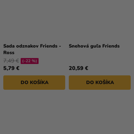
Sada odznakov Friends -
Snehová guľa Friends
Ross
7,49 €
(–22 %)
5,79 €
20,59 €
DO KOŠÍKA
DO KOŠÍKA