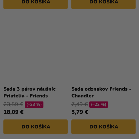
DO KOŠÍKA
DO KOŠÍKA
Sada 3 párov náušníc
Sada odznakov Friends -
Priatelia - Friends
Chandler
23,59 €
7,49 €
(–23 %)
(–22 %)
18,09 €
5,79 €
DO KOŠÍKA
DO KOŠÍKA