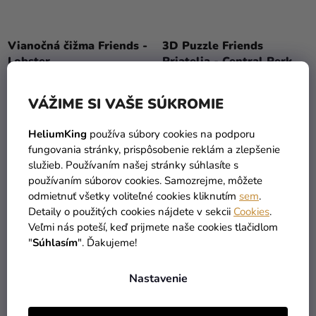
Vianočná čižma Friends -
3D Puzzle Friends
Lobster
Priatelia - Central Perk
13,39 €
50,89 €
(–40 %)
(–23 %)
7,99 €
39,09 €
VÁŽIME SI VAŠE SÚKROMIE
DO KOŠÍKA
DO KOŠÍKA
HeliumKing
používa súbory cookies na podporu
fungovania stránky, prispôsobenie reklám a zlepšenie
služieb. Používaním našej stránky súhlasíte s
používaním súborov cookies. Samozrejme, môžete
odmietnuť všetky voliteľné cookies kliknutím
sem
.
Detaily o použitých cookies nájdete v sekcii
Cookies
.
Veľmi nás poteší, keď prijmete naše cookies tlačidlom
"
Súhlasím
". Ďakujeme!
Nastavenie