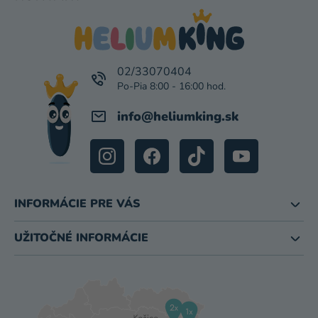
Á
P
Ä
T
I
02/33070404
E
info
@
heliumking.sk
INFORMÁCIE PRE VÁS
UŽITOČNÉ INFORMÁCIE