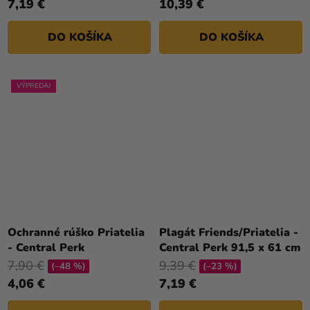
7,19 €
10,39 €
DO KOŠÍKA
DO KOŠÍKA
VÝPREDAJ
Ochranné rúško Priatelia
Plagát Friends/Priatelia -
- Central Perk
Central Perk 91,5 x 61 cm
7,90 €
9,39 €
(–48 %)
(–23 %)
4,06 €
7,19 €