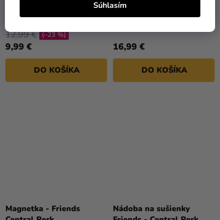
Súhlasím
Hrnček Friends/Priatelia -
Keramický hrnček Friends
Central Perk
- Central Perk 460 ml
12,99 €
(–23 %)
9,99 €
16,99 €
DO KOŠÍKA
DO KOŠÍKA
Magnetka - Friends
Nádoba na sušienky
Central Perk
Friends - Central Perk