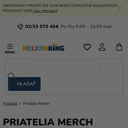
Prejsť
OBJEDNÁVKY PRIJATÉ DO 14:00 BUDÚ DORUČENÉ NASLEDUJÚCI
na
PRACOVNÝ DEŇ
Viac informácií
obsah
02/33 070 404
N
K
HĽADAŤ
Nožnicové
stany
Priatelia
Priatelia Merch
Kanekalon
Hélium
PRIATELIA MERCH
a