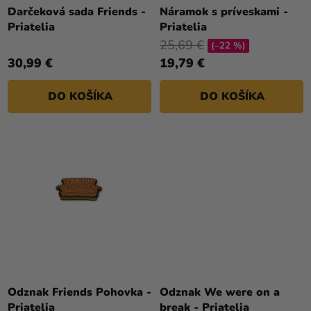
a merch
T
Darčeková sada Friends -
Náramok s príveskami -
Priatelia
Priatelia
O
Sviatky
25,69 €
V
(–22 %)
Kreatívne
30,99 €
19,79 €
potreby
DO KOŠÍKA
DO KOŠÍKA
Personalizované
produkty
Témy
Výpredaj
O
nás
Párty
Blog
Odznak Friends Pohovka -
Odznak We were on a
Kontakt
Priatelia
break - Priatelia