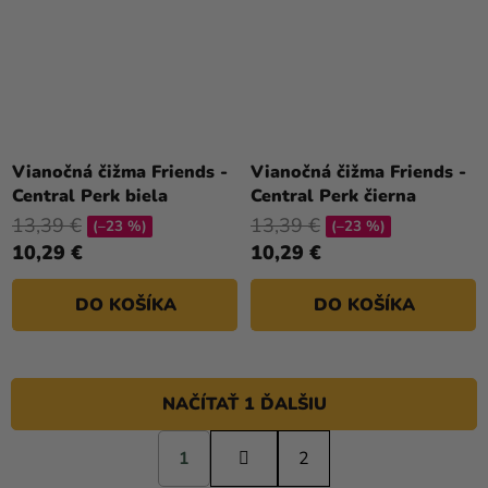
Vianočná čižma Friends -
Vianočná čižma Friends -
Central Perk biela
Central Perk čierna
13,39 €
13,39 €
(–23 %)
(–23 %)
10,29 €
10,29 €
DO KOŠÍKA
DO KOŠÍKA
NAČÍTAŤ 1 ĎALŠIU
S
1
t
2
O
r