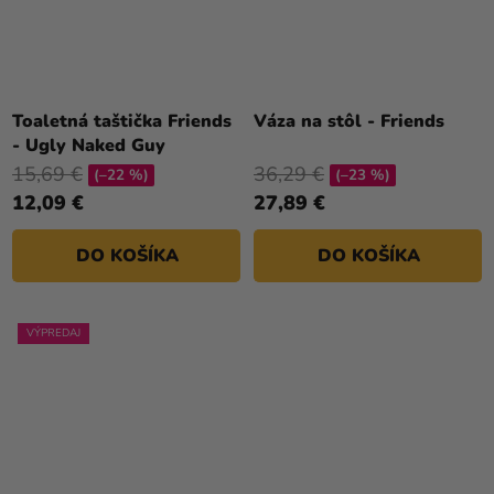
Toaletná taštička Friends
Váza na stôl - Friends
- Ugly Naked Guy
15,69 €
36,29 €
(–22 %)
(–23 %)
12,09 €
27,89 €
DO KOŠÍKA
DO KOŠÍKA
VÝPREDAJ