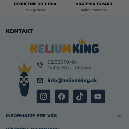
DORUČENIE DO 1 DŇA
VRÁTENIA TOVARU
Y
po objednaní
máme zadarmo
V
Ý
P
Z
KONTAKT
I
Á
S
P
U
Ä
T
I
02/33070404
E
info
@
heliumking.sk
INFORMÁCIE PRE VÁS