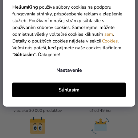
sivé
HeliumKing
používa súbory cookies na podporu
3,69 €
fungovania stránky, prispôsobenie reklám a zlepšenie
služieb. Používaním našej stránky súhlasíte s
používaním súborov cookies. Samozrejme, môžete
DETAIL
odmietnuť všetky voliteľné cookies kliknutím
sem
.
Detaily o použitých cookies nájdete v sekcii
Cookies
.
Veľmi nás poteší, keď prijmete naše cookies tlačidlom
3
položiek celkom
"
Súhlasím
". Ďakujeme!
O
V
L
Nastavenie
Á
D
A
Súhlasím
C
I
TOVAR SKLADOM
DOPRAVA ZADARMO
E
viac ako 30 000 produktov
už od 49 Eur
P
R
V
K