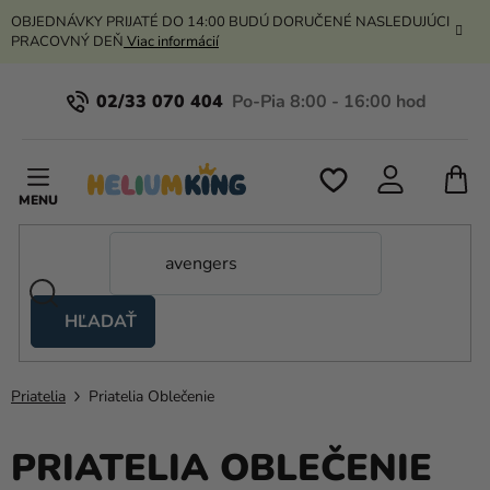
Prejsť
OBJEDNÁVKY PRIJATÉ DO 14:00 BUDÚ DORUČENÉ NASLEDUJÚCI
na
PRACOVNÝ DEŇ
Viac informácií
obsah
02/33 070 404
N
K
HĽADAŤ
Nožnicové
stany
Priatelia
Priatelia Oblečenie
Kanekalon
Hélium
PRIATELIA OBLEČENIE
a