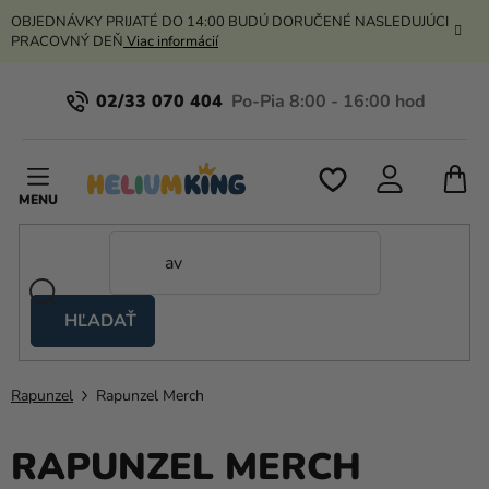
Prejsť
OBJEDNÁVKY PRIJATÉ DO 14:00 BUDÚ DORUČENÉ NASLEDUJÚCI
na
PRACOVNÝ DEŇ
Viac informácií
obsah
02/33 070 404
N
K
HĽADAŤ
Nožnicové
stany
Rapunzel
Rapunzel Merch
Kanekalon
Hélium
RAPUNZEL MERCH
a