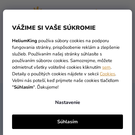
a merch
Sviatky
Kreatívne
VÁŽIME SI VAŠE SÚKROMIE
potreby
TOVAR SKLADOM
DOPRAVA ZADARMO
HeliumKing
používa súbory cookies na podporu
viac ako 30 000 produktov
už od 49 Eur
Personalizované
fungovania stránky, prispôsobenie reklám a zlepšenie
produkty
služieb. Používaním našej stránky súhlasíte s
používaním súborov cookies. Samozrejme, môžete
Témy
odmietnuť všetky voliteľné cookies kliknutím
sem
.
DORUČENIE DO 1 DŇA
VRÁTENIA TOVARU
Detaily o použitých cookies nájdete v sekcii
Cookies
.
Výpredaj
po objednaní
máme zadarmo
Veľmi nás poteší, keď prijmete naše cookies tlačidlom
"
Súhlasím
". Ďakujeme!
O
Z
nás
KONTAKT
Á
Nastavenie
Párty
P
Blog
Ä
Súhlasím
T
Kontakt
I
02/33070404