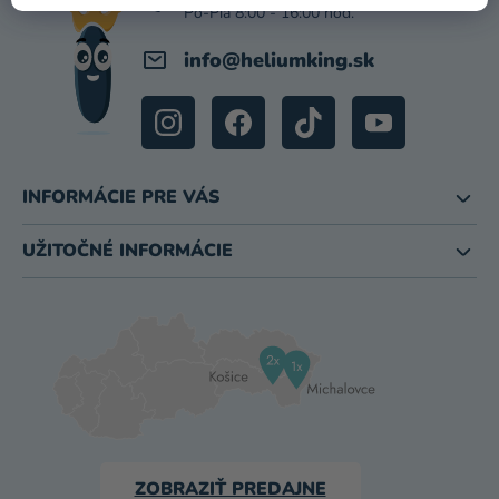
E
info
@
heliumking.sk
INFORMÁCIE PRE VÁS
UŽITOČNÉ INFORMÁCIE
ZOBRAZIŤ PREDAJNE