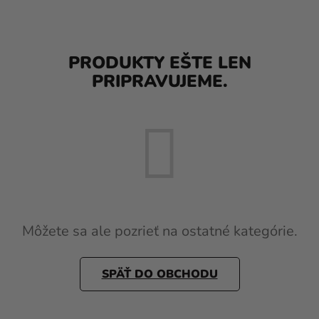
balóny
Svadba
PRODUKTY EŠTE LEN
Párty
PRIPRAVUJEME.
Výzdoba
a
doplnky
Karnevalové
kostýmy a
masky
Oblečenie
Môžete sa ale pozrieť na ostatné kategórie.
Pečenie
SPÄŤ DO OBCHODU
Novinky
Darčeky