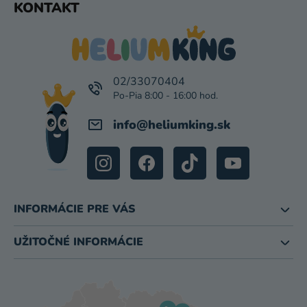
KONTAKT
I
Á
S
P
U
Ä
T
I
02/33070404
E
info
@
heliumking.sk
INFORMÁCIE PRE VÁS
UŽITOČNÉ INFORMÁCIE