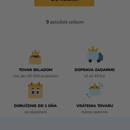
9
položiek celkom
O
V
L
Á
D
A
C
I
TOVAR SKLADOM
DOPRAVA ZADARMO
E
viac ako 30 000 produktov
už od 49 Eur
P
R
V
K
DORUČENIE DO 1 DŇA
VRÁTENIA TOVARU
Y
po objednaní
máme zadarmo
V
Ý
P
Z