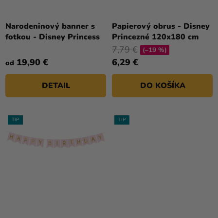
U
a merch
K
Sviatky
T
Narodeninový banner s
Papierový obrus - Disney
fotkou - Disney Princess
Princezné 120x180 cm
O
Kreatívne
7,79 €
V
(–19 %)
potreby
19,90 €
6,29 €
od
Personalizované
produkty
DETAIL
DO KOŠÍKA
Témy
TIP
TIP
Výpredaj
O
nás
Párty
Blog
Kontakt