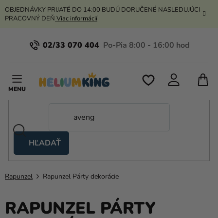
Prejsť
OBJEDNÁVKY PRIJATÉ DO 14:00 BUDÚ DORUČENÉ NASLEDUJÚCI
na
PRACOVNÝ DEŇ
Viac informácií
obsah
02/33 070 404
N
K
HĽADAŤ
Nožnicové
stany
Rapunzel
Rapunzel Párty dekorácie
Kanekalon
Hélium
RAPUNZEL PÁRTY
a