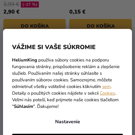
3,99 €
(–27 %)
2,90 €
0,15 €
DO KOŠÍKA
DO KOŠÍKA
VÁŽIME SI VAŠE SÚKROMIE
HeliumKing
používa súbory cookies na podporu
fungovania stránky, prispôsobenie reklám a zlepšenie
služieb. Používaním našej stránky súhlasíte s
používaním súborov cookies. Samozrejme, môžete
odmietnuť všetky voliteľné cookies kliknutím
sem
.
Detaily o použitých cookies nájdete v sekcii
Cookies
.
Veľmi nás poteší, keď prijmete naše cookies tlačidlom
"
Súhlasím
". Ďakujeme!
Balónik - metalický
Balónik metalická -
modrý 13 cm
svetloružová 13 cm
Nastavenie
0,13 €
0,13 €