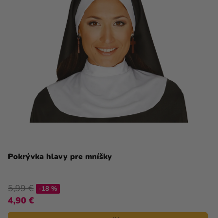
Pokrývka hlavy pre mníšky
5,99 €
-18 %
4,90 €