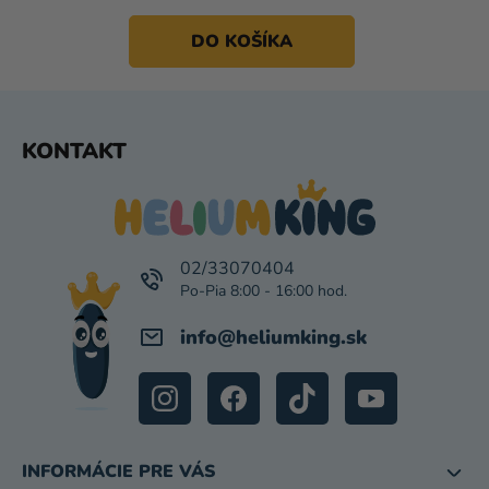
DO KOŠÍKA
Z
KONTAKT
Á
P
Ä
T
I
02/33070404
E
info
@
heliumking.sk
INFORMÁCIE PRE VÁS