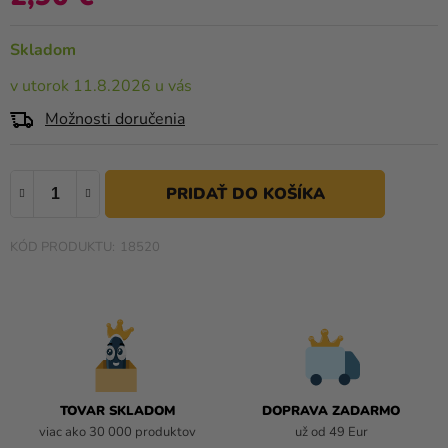
a merch
5,0
z
Sviatky
Skladom
5
hviezdičiek.
Kreatívne
v utorok 11.8.2026 u vás
potreby
Možnosti doručenia
Personalizované
produkty
Témy
18520
Výpredaj
O
nás
Párty
Blog
TOVAR SKLADOM
DOPRAVA ZADARMO
Kontakt
viac ako 30 000 produktov
už od 49 Eur