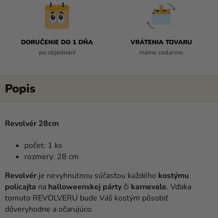
DORUČENIE DO 1 DŇA
VRÁTENIA TOVARU
po objednaní
máme zadarmo
Revolvér 28cm
počet: 1 ks
rozmery: 28 cm
Revolvér
je nevyhnutnou súčasťou každého
kostýmu
policajta
na
halloweenskej párty
či
karnevale
. Vďaka
tomuto REVOLVERU bude Váš kostým pôsobiť
dôveryhodne a očarujúco.