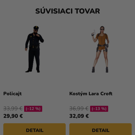
SÚVISIACI TOVAR
Priemerné
hodnotenie
Policajt
Kostým Lara Croft
produktu
je
33,99 €
36,99 €
(–12 %)
(–13 %)
4,8
29,90 €
32,09 €
z
5
DETAIL
DETAIL
hviezdičiek.