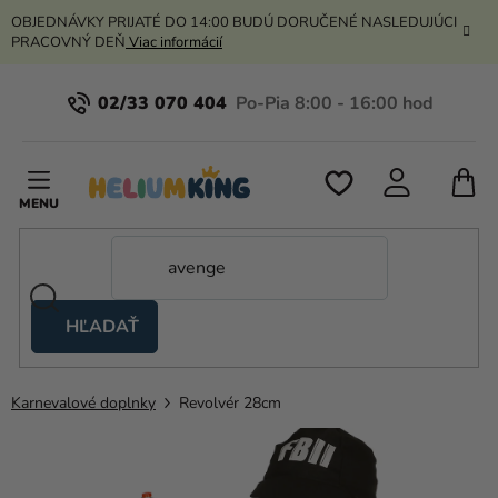
Prejsť
OBJEDNÁVKY PRIJATÉ DO 14:00 BUDÚ DORUČENÉ NASLEDUJÚCI
na
PRACOVNÝ DEŇ
Viac informácií
obsah
02/33 070 404
N
K
HĽADAŤ
Nožnicové
stany
Karnevalové doplnky
Revolvér 28cm
Kanekalon
Hélium
a